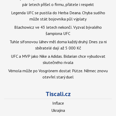
pár letech přišel o firmu, přátele i respekt
Legenda UFC se pustila do Herba Deana. Chyba sudího
může stát bojovníka půl výplaty
Blachowicz ve 43 letech nekončí. Vyzval bývalého
šampiona UFC
Tuhle sifonovou láhev měl doma každý druhý. Dnes za ni
sběratelé dají až 5 000 Kč
UFC a MVP jako Nike a Adidas. Bidarian chce vybudovat
skutečného rivala
Vémola může po Vosgrönem dostat Pütze. Němec znovu
otevřel starý duel
Tiscali.cz
Inflace
Ukrajina