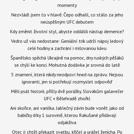
momenty
Nezvládl jsem to v hlavě. Čepo odhalil, co stálo za jeho
neúspěšným UFC debutem
Kdy změnit životní styl, abyste oddálili nástup demence?
Vedro už vás nedostane: Geniální trik udrží nápoj ledový
celé hodiny a zachrání i milovanou kávu
Španělsko spěchá Ukrajině na pomoc, dny ruských pěšáků
se chýlí ke konci. Mohutná dodávka je srovná do latě
5 znamení, která nikdy neodpoví hned na zprávu. Nejsou
ignoranti, jen si potřebují rozmyslet odpověď
Měli psát historii, přišly dvě porážky. Slovákům galavečer
UFC v Bělehradě zhořkl
Ani skořice, ani vanilka. Jablečný závin bude vonět jako od
babičky díky 1 surovině, kterou Rakušané přidávají
odjakživa
Otec jí chtěl překazit svatbu, křičel a urážel ženicha. Po