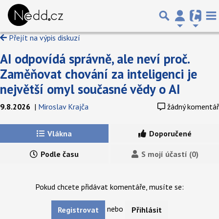
Přejít na výpis diskuzí
AI odpovídá správně, ale neví proč.
Zaměňovat chování za inteligenci je
největší omyl současné vědy o AI
9.8.2026
|
Miroslav Krajča
žádný komentář
Vlákna
Doporučené
Podle času
S mojí účastí (0)
Pokud chcete přidávat komentáře, musíte se:
nebo
Registrovat
Přihlásit