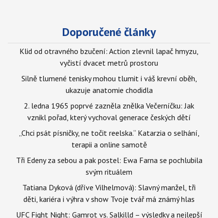
Doporučené články
Klid od otravného bzučení: Action zlevnil lapač hmyzu,
vyčistí dvacet metrů prostoru
Silně tlumené tenisky mohou tlumit i váš krevní oběh,
ukazuje anatomie chodidla
2. ledna 1965 poprvé zazněla znělka Večerníčku: Jak
vznikl pořad, který vychoval generace českých dětí
„Chci psát písničky, ne točit reelska.“ Katarzia o selhání,
terapii a online samotě
Tři Edeny za sebou a pak postel: Ewa Farna se pochlubila
svým rituálem
Tatiana Dyková (dříve Vilhelmová): Slavný manžel, tři
děti, kariéra i výhra v show Tvoje tvář má známý hlas
UFC Fight Night: Gamrot vs. Salkilld – výsledky a nejlepší