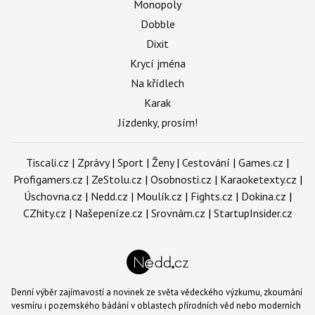
Monopoly
Dobble
Dixit
Krycí jména
Na křídlech
Karak
Jízdenky, prosím!
Tiscali.cz
|
Zprávy
|
Sport
|
Ženy
|
Cestování
|
Games.cz
|
Profigamers.cz
|
ZeStolu.cz
|
Osobnosti.cz
|
Karaoketexty.cz
|
Úschovna.cz
|
Nedd.cz
|
Moulík.cz
|
Fights.cz
|
Dokina.cz
|
CZhity.cz
|
Našepeníze.cz
|
Srovnám.cz
|
StartupInsider.cz
Denní výběr zajímavostí a novinek ze světa vědeckého výzkumu, zkoumání
vesmíru i pozemského bádání v oblastech přírodních věd nebo moderních