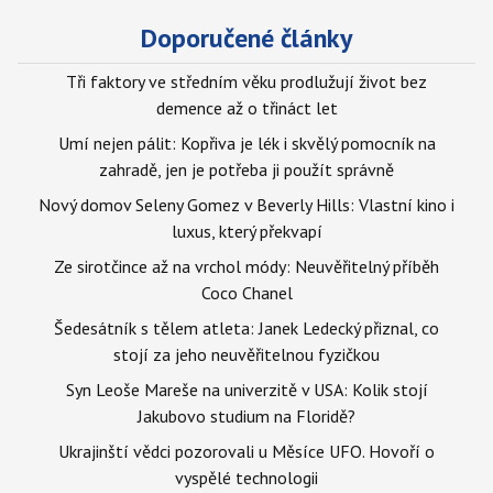
Doporučené články
Tři faktory ve středním věku prodlužují život bez
demence až o třináct let
Umí nejen pálit: Kopřiva je lék i skvělý pomocník na
zahradě, jen je potřeba ji použít správně
Nový domov Seleny Gomez v Beverly Hills: Vlastní kino i
luxus, který překvapí
Ze sirotčince až na vrchol módy: Neuvěřitelný příběh
Coco Chanel
Šedesátník s tělem atleta: Janek Ledecký přiznal, co
stojí za jeho neuvěřitelnou fyzičkou
Syn Leoše Mareše na univerzitě v USA: Kolik stojí
Jakubovo studium na Floridě?
Ukrajinští vědci pozorovali u Měsíce UFO. Hovoří o
vyspělé technologii