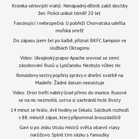
Kronika sériových vrahů: Nenápadný dělník zabil desítky
žen. Policii unikal téměř 20 let
Fascinující i nebezpečná. U pobřeží Chorvatska udeřila
mořská smršť
Do zápasu jsem šel po kalbě, přiznal BKFC šampion ve
službách Oktagonu
Video: Ukrajinský prapor Apache srovnal se zemí
zásobování Rusů u Lysičansku. Nezbylo vůbec nic
Ronaldovy sestry popřely zprávy o dnešní svatbě na
Madeiře: Žádné datum neexistuje
Video: Dron trefil nabitý Grad přímo do munice. Rusové
se na nic nezmohli, sotva si zachránili holé životy
14 minut se hrálo, dvě hodiny se čekalo. Salcburk rozhodl
v 88. minutě zápas, který připomínal brouzdaliště
Gavi si po zisku titulu mistrů světa obarvil vlasy
narůžovo. Splnil tím sázku s fanoušky