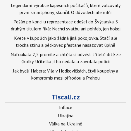
Legendární výrobce kapesních počítačů, které válcovaly
první smartphony, skončil. O důvodech ale mlčí
Pešán po konci u reprezentace odešel do Švýcarska. S
druhým titulem říká: Nechci svatbu ani pohřeb, jen hokej
Kvete v kupolích jako žádná jiná pokojovka. Stačí ale
trocha stínu a pětkovec přestane nasazovat úplně
Nafoukala 2,5 promile a chtěla si odvést tříleté dítě ze
školky. Učitelka jí ho nedala a zavolala policii
Jak bydlí Habera: Vila v Hodkovičkách, čtyři koupelny a
kompromis mezi přírodou a Prahou
Tiscali.cz
Inflace
Ukrajina
Válka na Ukrajině