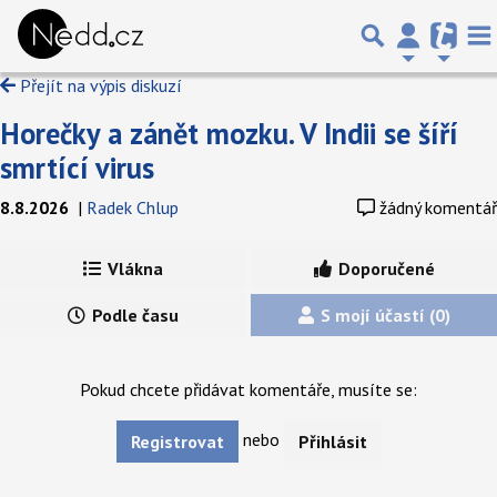
Přejít na výpis diskuzí
Horečky a zánět mozku. V Indii se šíří
smrtící virus
8.8.2026
|
Radek Chlup
žádný komentář
Vlákna
Doporučené
Podle času
S mojí účastí (0)
Pokud chcete přidávat komentáře, musíte se:
nebo
Registrovat
Přihlásit