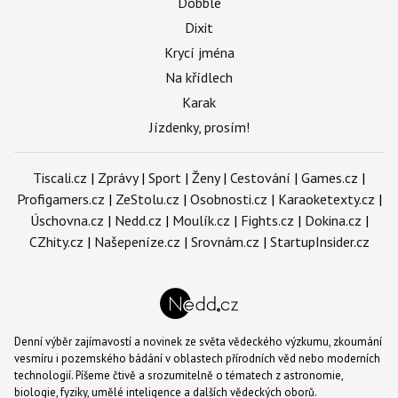
Dobble
Dixit
Krycí jména
Na křídlech
Karak
Jízdenky, prosím!
Tiscali.cz
|
Zprávy
|
Sport
|
Ženy
|
Cestování
|
Games.cz
|
Profigamers.cz
|
ZeStolu.cz
|
Osobnosti.cz
|
Karaoketexty.cz
|
Úschovna.cz
|
Nedd.cz
|
Moulík.cz
|
Fights.cz
|
Dokina.cz
|
CZhity.cz
|
Našepeníze.cz
|
Srovnám.cz
|
StartupInsider.cz
Denní výběr zajímavostí a novinek ze světa vědeckého výzkumu, zkoumání
vesmíru i pozemského bádání v oblastech přírodních věd nebo moderních
technologií. Píšeme čtivě a srozumitelně o tématech z astronomie,
biologie, fyziky, umělé inteligence a dalších vědeckých oborů.