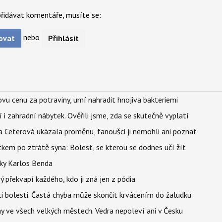
řidávat komentáře, musíte se:
nebo
ovat
Přihlásit
vu cenu za potraviny, umí nahradit hnojiva bakteriemi
 i zahradní nábytek. Ověřili jsme, zda se skutečně vyplatí
la Ceterová ukázala proměnu, fanoušci ji nemohli ani poznat
kem po ztrátě syna: Bolest, se kterou se dodnes učí žít
tky Karlos Benda
ý překvapí každého, kdo ji zná jen z pódia
ti bolesti. Častá chyba může skončit krvácením do žaludku
ahy ve všech velkých městech. Vedra nepoleví ani v Česku