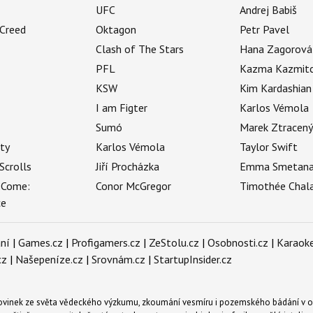
UFC
Andrej Babiš
 Creed
Oktagon
Petr Pavel
Clash of The Stars
Hana Zagorová
PFL
Kazma Kazmit
KSW
Kim Kardashian
I am Figter
Karlos Vémola
Sumó
Marek Ztracen
uty
Karlos Vémola
Taylor Swift
Scrolls
Jiří Procházka
Emma Smetan
 Come:
Conor McGregor
Timothée Chal
ce
ní
|
Games.cz
|
Profigamers.cz
|
ZeStolu.cz
|
Osobnosti.cz
|
Karaoke
cz
|
Našepeníze.cz
|
Srovnám.cz
|
StartupInsider.cz
novinek ze světa vědeckého výzkumu, zkoumání vesmíru i pozemského bádání v o