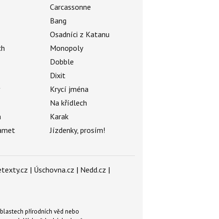
Carcassonne
Bang
Osadníci z Katanu
ch
Monopoly
Dobble
Dixit
ý
Krycí jména
Na křídlech
a
Karak
amet
Jízdenky, prosím!
texty.cz
|
Úschovna.cz
|
Nedd.cz
|
blastech přírodních věd nebo