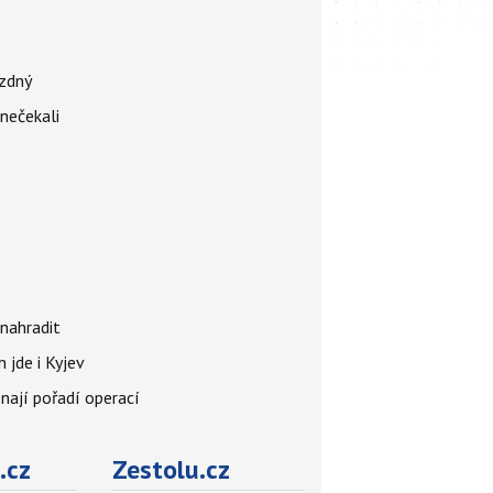
ázdný
 nečekali
nahradit
 jde i Kyjev
znají pořadí operací
.cz
Zestolu.cz