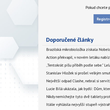
Pokud chcete p
Registr
Doporučené články
Brazilská mikrobioložka získala Nobelo
Action překvapil, v novém letáku nabízí
„Tentokrát píšu příběh podle sebe." Le
Stanislav Hložek si prošel velkým smut
Největší odpad Clashe, nebral si serví
Lucie Bílá ukázala, jak bydlí: Dům, kter
Nikdy nemíchejte tyto dvě tablety pro
Itálie vyhlásila nejvyšší stupeň výstr