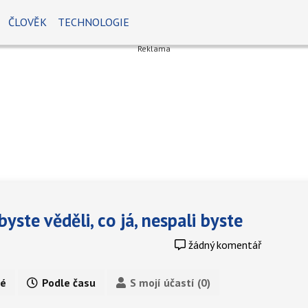
ČLOVĚK
TECHNOLOGIE
te věděli, co já, nespali byste
žádný komentář
é
Podle času
S mojí účastí (0)