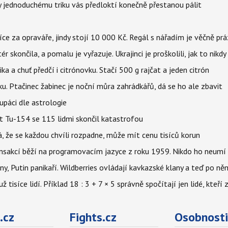
íky jednoduchému triku vás předloktí konečně přestanou pálit
íce za opraváře, jindy stojí 10 000 Kč. Regál s nářadím je věčně pr
ér skončila, a pomalu je vyřazuje. Ukrajinci je proškolili, jak to nikdy
ika a chuť předčí i citrónovku. Stačí 500 g rajčat a jeden citrón
ku. Ptačinec žabinec je noční můra zahrádkářů, dá se ho ale zbavit
upáci dle astrologie
et Tu-154 se 115 lidmi skončil katastrofou
á, že se každou chvíli rozpadne, může mít cenu tisíců korun
nsakcí běží na programovacím jazyce z roku 1959. Nikdo ho neumí 
ny, Putin panikaří. Wildberries ovládají kavkazské klany a teď po něm
isíce lidí. Příklad 18 : 3 + 7 × 5 správně spočítají jen lidé, kteří 
.cz
Fights.cz
Osobnosti