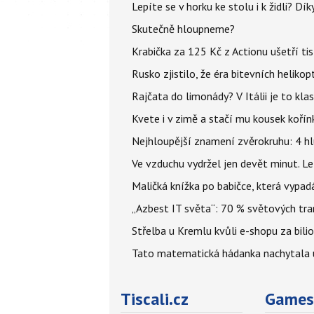
Lepíte se v horku ke stolu i k židli? D
Skutečně hloupneme?
Krabička za 125 Kč z Actionu ušetří tis
Rusko zjistilo, že éra bitevních helikopt
Rajčata do limonády? V Itálii je to klas
Kvete i v zimě a stačí mu kousek kořín
Nejhloupější znamení zvěrokruhu: 4 hl
Ve vzduchu vydržel jen devět minut. L
Maličká knížka po babičce, která vypad
„Azbest IT světa“: 70 % světových tra
Střelba u Kremlu kvůli e-shopu za bilio
Tato matematická hádanka nachytala už t
Tiscali.cz
Games