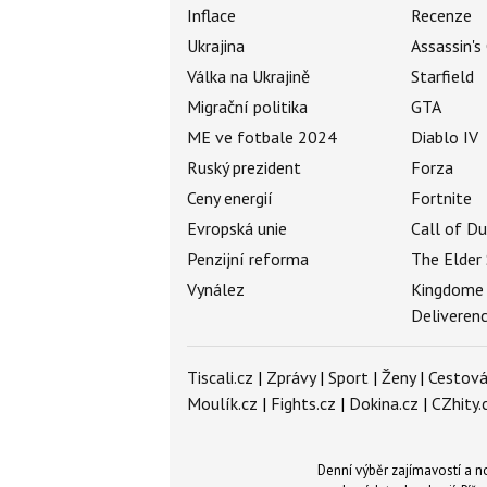
Inflace
Recenze
Ukrajina
Assassin's
Válka na Ukrajině
Starfield
Migrační politika
GTA
ME ve fotbale 2024
Diablo IV
Ruský prezident
Forza
Ceny energií
Fortnite
Evropská unie
Call of D
Penzijní reforma
The Elder 
Vynález
Kingdome
Deliveren
Tiscali.cz
|
Zprávy
|
Sport
|
Ženy
|
Cestová
Moulík.cz
|
Fights.cz
|
Dokina.cz
|
CZhity.
Denní výběr zajímavostí a 