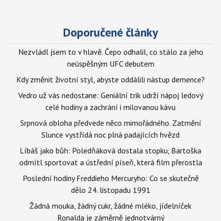
Doporučené články
Nezvládl jsem to v hlavě. Čepo odhalil, co stálo za jeho
neúspěšným UFC debutem
Kdy změnit životní styl, abyste oddálili nástup demence?
Vedro už vás nedostane: Geniální trik udrží nápoj ledový
celé hodiny a zachrání i milovanou kávu
Srpnová obloha předvede něco mimořádného. Zatmění
Slunce vystřídá noc plná padajících hvězd
Líbáš jako bůh: Poledňáková dostala stopku, Bartoška
odmítl sportovat a ústřední píseň, která film přerostla
Poslední hodiny Freddieho Mercuryho: Co se skutečně
dělo 24. listopadu 1991
Žádná mouka, žádný cukr, žádné mléko, jídelníček
Ronalda je záměrně jednotvárný