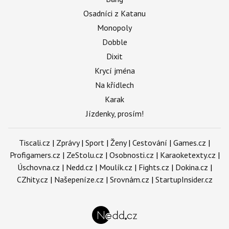
Osadníci z Katanu
Monopoly
Dobble
Dixit
Krycí jména
Na křídlech
Karak
Jízdenky, prosím!
Tiscali.cz
|
Zprávy
|
Sport
|
Ženy
|
Cestování
|
Games.cz
|
Profigamers.cz
|
ZeStolu.cz
|
Osobnosti.cz
|
Karaoketexty.cz
|
Úschovna.cz
|
Nedd.cz
|
Moulík.cz
|
Fights.cz
|
Dokina.cz
|
CZhity.cz
|
Našepeníze.cz
|
Srovnám.cz
|
StartupInsider.cz