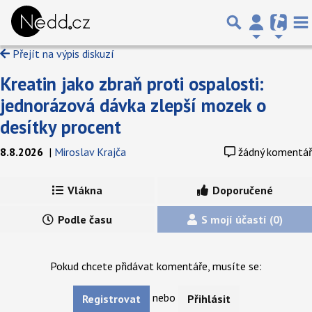
Přejít na výpis diskuzí
Kreatin jako zbraň proti ospalosti:
jednorázová dávka zlepší mozek o
desítky procent
8.8.2026
|
Miroslav Krajča
žádný komentář
Vlákna
Doporučené
Podle času
S mojí účastí (0)
Pokud chcete přidávat komentáře, musíte se:
nebo
Registrovat
Přihlásit