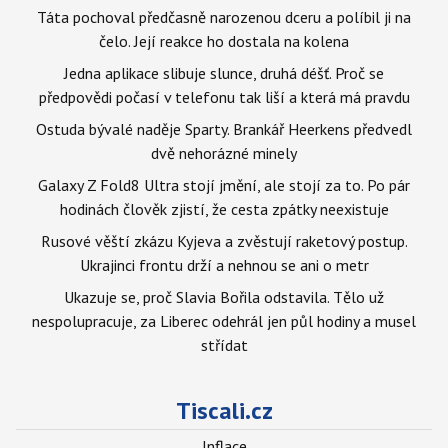
Táta pochoval předčasně narozenou dceru a políbil ji na
čelo. Její reakce ho dostala na kolena
Jedna aplikace slibuje slunce, druhá déšť. Proč se
předpovědi počasí v telefonu tak liší a která má pravdu
Ostuda bývalé naděje Sparty. Brankář Heerkens předvedl
dvě nehorázné minely
Galaxy Z Fold8 Ultra stojí jmění, ale stojí za to. Po pár
hodinách člověk zjistí, že cesta zpátky neexistuje
Rusové věští zkázu Kyjeva a zvěstují raketový postup.
Ukrajinci frontu drží a nehnou se ani o metr
Ukazuje se, proč Slavia Bořila odstavila. Tělo už
nespolupracuje, za Liberec odehrál jen půl hodiny a musel
střídat
Tiscali.cz
Inflace