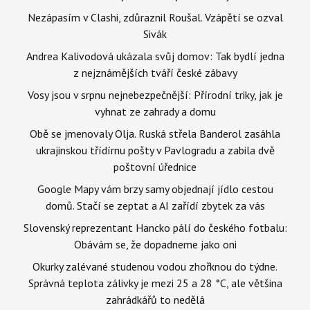
Nezápasím v Clashi, zdůraznil Roušal. Vzápětí se ozval
Sivák
Andrea Kalivodová ukázala svůj domov: Tak bydlí jedna
z nejznámějších tváří české zábavy
Vosy jsou v srpnu nejnebezpečnější: Přírodní triky, jak je
vyhnat ze zahrady a domu
Obě se jmenovaly Olja. Ruská střela Banderol zasáhla
ukrajinskou třídírnu pošty v Pavlogradu a zabila dvě
poštovní úřednice
Google Mapy vám brzy samy objednají jídlo cestou
domů. Stačí se zeptat a AI zařídí zbytek za vás
Slovenský reprezentant Hancko pálí do českého fotbalu:
Obávám se, že dopadneme jako oni
Okurky zalévané studenou vodou zhořknou do týdne.
Správná teplota zálivky je mezi 25 a 28 °C, ale většina
zahrádkářů to nedělá