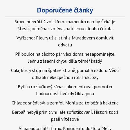
Doporučené články
Srpen převrátí život třem znamením naruby. Čeká je
štěstí, odměna i změna, na kterou dlouho čekala
Vyřízeno: Fleury už si stihl s Muradovem domluvit
odvetu
Při bouřce na těchto pár věcí doma nezapomínejte.
Jednu zásadní chybu dělá téměř každý
Cukr, který stojí na špatné straně, pomáhá nádoru. Vědci
odhalili nebezpečnou roli fruktózy
Byl to rozlučkový zápas, okomentoval promotér
budoucnost hvězdy Oktagonu
Chlapec snědl sýr a zemřel. Mohla za to běžná bakterie
Barbaři nebyli primitivní, ale sofistikovaní. Historii totiž
psali vítězové
AI napadla další firmu. K incidentu došlo u Mety