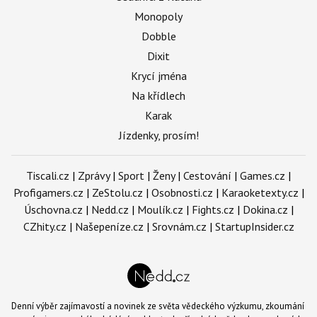
Monopoly
Dobble
Dixit
Krycí jména
Na křídlech
Karak
Jízdenky, prosím!
Tiscali.cz
|
Zprávy
|
Sport
|
Ženy
|
Cestování
|
Games.cz
|
Profigamers.cz
|
ZeStolu.cz
|
Osobnosti.cz
|
Karaoketexty.cz
|
Úschovna.cz
|
Nedd.cz
|
Moulík.cz
|
Fights.cz
|
Dokina.cz
|
CZhity.cz
|
Našepeníze.cz
|
Srovnám.cz
|
StartupInsider.cz
Denní výběr zajímavostí a novinek ze světa vědeckého výzkumu, zkoumání