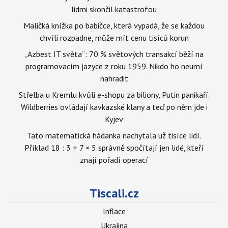
lidmi skončil katastrofou
Maličká knížka po babičce, která vypadá, že se každou
chvíli rozpadne, může mít cenu tisíců korun
„Azbest IT světa“: 70 % světových transakcí běží na
programovacím jazyce z roku 1959. Nikdo ho neumí
nahradit
Střelba u Kremlu kvůli e-shopu za biliony, Putin panikaří.
Wildberries ovládají kavkazské klany a teď po něm jde i
Kyjev
Tato matematická hádanka nachytala už tisíce lidí.
Příklad 18 : 3 + 7 × 5 správně spočítají jen lidé, kteří
znají pořadí operací
Tiscali.cz
Inflace
Ukrajina