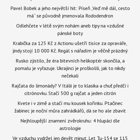
Pavel Bobek a jeho největší hit: Píseň „Veď mě dál, cesto
má“ se původně jmenovala Rododendron
Odlehčete v létě svým nohám aneb tipy na vzdušné
pánské boty
Krabička za 125 Kč z Actionu ušetří tisíce za opraváře,
jindy stojí 10 000 Kč. Regál s nářadím je věčně prázdný
Rusko zjistilo, že éra bitevních helikoptér skončila, a
pomalu je vyřazuje. Ukrajinci je proškolili, jak to nikdy
nečekali
Rajčata do limonády? V Itálii je to klasika a chuť předčí i
citrónovku. Stačí 500 g rajčat a jeden citrón
Kvete i v zimě a stačí mu kousek kořínku. Ptačinec
žabinec je noční můra zahrádkářů, dá se ho ale zbavit
Nejhloupější znamení zvěrokruhu: 4 hlupáci dle
astrologie
Ve vzduchu vydržel jen devět minut. Let Tu-154 se 115