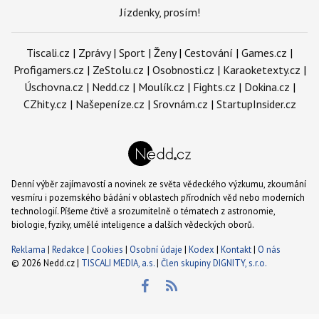
Jízdenky, prosím!
Tiscali.cz
|
Zprávy
|
Sport
|
Ženy
|
Cestování
|
Games.cz
|
Profigamers.cz
|
ZeStolu.cz
|
Osobnosti.cz
|
Karaoketexty.cz
|
Úschovna.cz
|
Nedd.cz
|
Moulík.cz
|
Fights.cz
|
Dokina.cz
|
CZhity.cz
|
Našepeníze.cz
|
Srovnám.cz
|
StartupInsider.cz
Denní výběr zajímavostí a novinek ze světa vědeckého výzkumu, zkoumání
vesmíru i pozemského bádání v oblastech přírodních věd nebo moderních
technologií. Píšeme čtivě a srozumitelně o tématech z astronomie,
biologie, fyziky, umělé inteligence a dalších vědeckých oborů.
Reklama
|
Redakce
|
Cookies
|
Osobní údaje
|
Kodex
|
Kontakt
|
O nás
© 2026 Nedd.cz |
TISCALI MEDIA, a.s.
|
Člen skupiny DIGNITY, s.r.o.