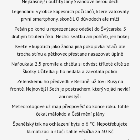
Nejkrásnější outfity Jany Švandové berou dech
Legendární výrobce kapesních počítačů, které válcovaly
první smartphony, skončil. O důvodech ale mlčí
Pešán po konci u reprezentace odešel do Švýcarska. S
druhým titulem říká: Nechci svatbu ani pohřeb, jen hokej
Kvete v kupolích jako žádná jiná pokojovka. Stačí ale
trocha stínu a pětkovec přestane nasazovat úplně
Nafoukala 2,5 promile a chtěla si odvést tříleté dítě ze
školky. Učitelka jí ho nedala a zavolala policii
Zelenskému ho předvedli v Berlíně, už loví Rusy na
frontě. Nejnovější Seth je postrachem, který vojáci nevidí
ani neslyší
Meteorologové už mají předpověď do konce roku. Tohle
čekal málokdo a Češi mění plány
Španělský trik na ochlazení bytu o 6 °C. Nepotřebujete
klimatizaci a stačí tahle věcička za 30 Kč