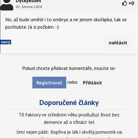
DyckyBlues
+
0
02. června 2026
No, až bude umělé i to embryo a ne jenom skořápka, tak se
pochlubte. Já si počkám :-)
nový
nahlásit
Pokud chcete přidávat komentáře, musíte se:
nebo
Registrovat
Přihlásit
Doporučené články
Tři faktory ve středním věku prodlužují život bez
demence až o třináct let
Umí nejen pálit: Kopřiva je lék i skvělý pomocník na