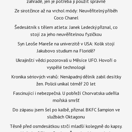
zahradě, jen je potřeba ji použít správně
Ze sirotčince až na vrchol módy: Neuvěřitelný příběh
Coco Chanel
Šedesátník s tělem atleta: Janek Ledecký přiznal, co
stojí za jeho neuvěřitelnou fyzičkou
Syn Leoše Mareše na univerzitě v USA: Kolik stojí
Jakubovo studium na Floridě?
Ukrajinští vědci pozorovali u Měsíce UFO. Hovoří o
vyspělé technologii
Kronika sériových vrahů: Nenápadný dělník zabil desítky
žen. Policii unikal téměř 20 let
Fascinující i nebezpečná. U pobřeží Chorvatska udeřila
mořská smršť
Do zápasu jsem šel po kalbě, přiznal BKFC šampion ve
službách Oktagonu
Těsně před osmdesátkou strčí mladší kolegyně do kapsy.