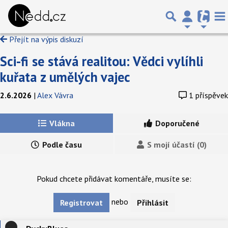
Přejít na výpis diskuzí
Sci-fi se stává realitou: Vědci vylíhli
kuřata z umělých vajec
2.6.2026
|
Alex Vávra
1 příspěvek
Vlákna
Doporučené
Podle času
S mojí účastí (0)
Pokud chcete přidávat komentáře, musíte se:
nebo
Registrovat
Přihlásit