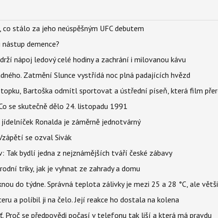
il, co stálo za jeho neúspěšným UFC debutem
li nástup demence?
udrží nápoj ledový celé hodiny a zachrání i milovanou kávu
ného. Zatmění Slunce vystřídá noc plná padajících hvězd
topku, Bartoška odmítl sportovat a ústřední píseň, která film pře
Co se skutečně dělo 24. listopadu 1991
 jídelníček Ronalda je záměrně jednotvárný
Vzápětí se ozval Sivák
 Tak bydlí jedna z nejznámějších tváří české zábavy
rodní triky, jak je vyhnat ze zahrady a domu
ou do týdne. Správná teplota zálivky je mezi 25 a 28 °C, ale větš
u a políbil ji na čelo. Její reakce ho dostala na kolena
šť. Proč se předpovědi počasí v telefonu tak liší a která má pravdu