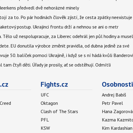
Heerkens předvedl dvě nehorázné minely
tojí za to. Po pár hodinách člověk zjistí, že cesta zpátky neexistuje
aketový postup. Ukrajinci frontu drží a nehnou se ani o metr
a. Tělo už nespolupracuje, za Liberec odehrál jen půl hodiny a musel
dete. EU donutila výrobce změnit pravidla, od dubna jedině za své
uje 50. balíček pomoci Ukrajině, i když se s ní hádá kvůli Banderov
l tam čtyři děti. Úřady je prosily, ať se odstěhují. Odmítli
.cz
Fights.cz
Osobnosti
UFC
Andrej Babiš
 Creed
Oktagon
Petr Pavel
Clash of The Stars
Hana Zagorová
PFL
Kazma Kazmit
KSW
Kim Kardashian