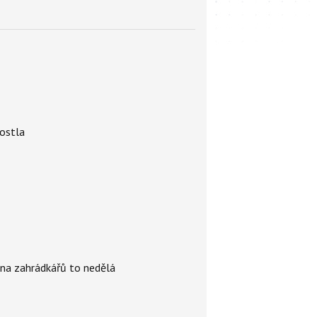
rostla
ina zahrádkářů to nedělá