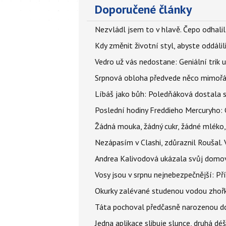
Doporučené články
Nezvládl jsem to v hlavě. Čepo odhal
Kdy změnit životní styl, abyste oddáli
Vedro už vás nedostane: Geniální trik 
Srpnová obloha předvede něco mimořád
Líbáš jako bůh: Poledňáková dostala s
Poslední hodiny Freddieho Mercuryho: 
Žádná mouka, žádný cukr, žádné mléko,
Nezápasím v Clashi, zdůraznil Roušal. 
Andrea Kalivodová ukázala svůj domov:
Vosy jsou v srpnu nejnebezpečnější: Pří
Okurky zalévané studenou vodou zhořkn
Táta pochoval předčasně narozenou dcer
Jedna aplikace slibuje slunce, druhá dé