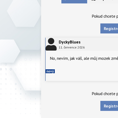
Pokud chcete p
Registr
DyckyBlues
11. července 2026
No, nevím, jak váš, ale můj mozek změ
nový
Pokud chcete p
Registr