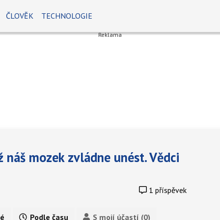
ČLOVĚK
TECHNOLOGIE
ež náš mozek zvládne unést. Vědci
1 příspěvek
é
Podle času
S mojí účastí (0)