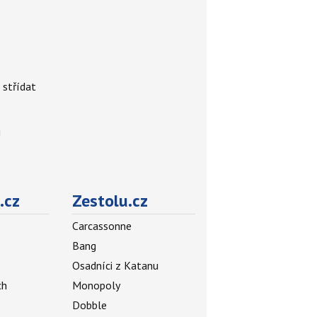
 střídat
i
.cz
Zestolu.cz
Carcassonne
Bang
Osadníci z Katanu
ch
Monopoly
Dobble