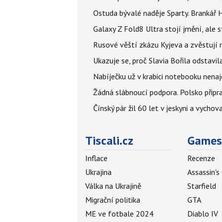
Ostuda bývalé naděje Sparty. Brankář 
Galaxy Z Fold8 Ultra stojí jmění, ale s
Rusové věští zkázu Kyjeva a zvěstují r
Ukazuje se, proč Slavia Bořila odstavil
Nabíječku už v krabici notebooku nenaj
Žádná slábnoucí podpora. Polsko připrav
Čínský pár žil 60 let v jeskyni a vychova
Tiscali.cz
Games
Inflace
Recenze
Ukrajina
Assassin's
Válka na Ukrajině
Starfield
Migrační politika
GTA
ME ve fotbale 2024
Diablo IV