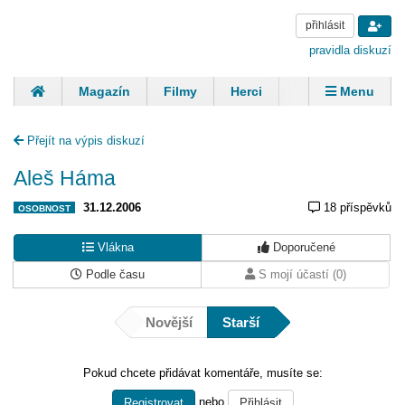
přihlásit
pravidla diskuzí
Magazín
Filmy
Herci
Zpěváci
Menu
Skupiny
Modelky
Sportovci
Spisovatelé
Přejít na výpis diskuzí
Panovníci
Finančníci
Komentáře
Aleš Háma
31.12.2006
18 příspěvků
OSOBNOST
Vlákna
Doporučené
Podle času
S mojí účastí (0)
Novější
Starší
Pokud chcete přidávat komentáře, musíte se:
nebo
Registrovat
Přihlásit