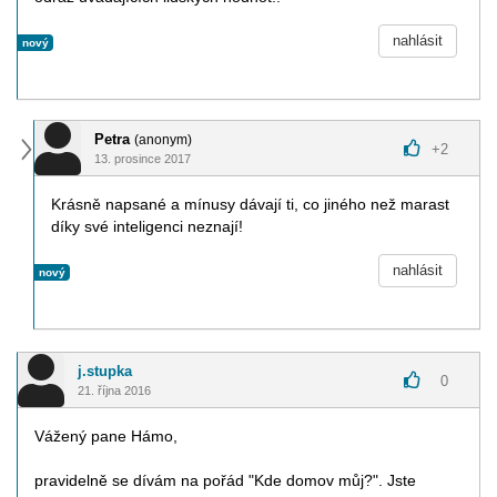
nahlásit
nový
Petra
(anonym)
+
2
13. prosince 2017
Krásně napsané a mínusy dávají ti, co jiného než marast
díky své inteligenci neznají!
nahlásit
nový
j.stupka
0
21. října 2016
Vážený pane Hámo,
pravidelně se dívám na pořád "Kde domov můj?". Jste