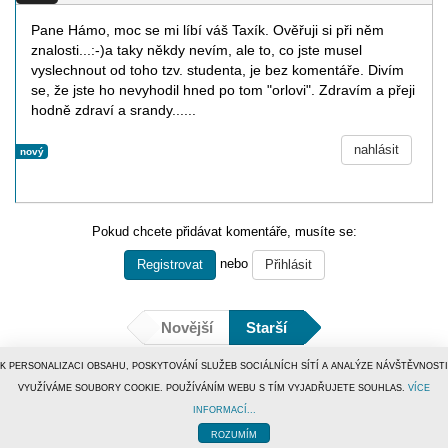
Pane Hámo, moc se mi líbí váš Taxík. Ověřuji si při něm
znalosti...:-)a taky někdy nevím, ale to, co jste musel
vyslechnout od toho tzv. studenta, je bez komentáře. Divím
se, že jste ho nevyhodil hned po tom "orlovi". Zdravím a přeji
hodně zdraví a srandy......
nahlásit
nový
Pokud chcete přidávat komentáře, musíte se:
nebo
Registrovat
Přihlásit
Novější
Starší
K PERSONALIZACI OBSAHU, POSKYTOVÁNÍ SLUŽEB SOCIÁLNÍCH SÍTÍ A ANALÝZE NÁVŠTĚVNOSTI
VYUŽÍVÁME SOUBORY COOKIE. POUŽÍVÁNÍM WEBU S TÍM VYJADŘUJETE SOUHLAS.
VÍCE
INFORMACÍ...
© 1996–2019
Tiscali Media, a.s.
ISSN 1801-5131
o nás
|
kontakt
|
reklama
|
redakce
ROZUMÍM