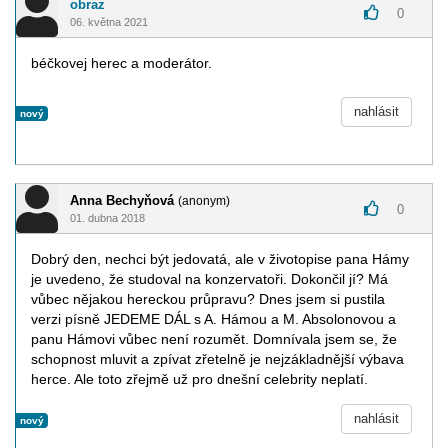
obraz
0
06. května 2021
béčkovej herec a moderátor.
nahlásit
nový
Anna Bechyňová
(anonym)
0
01. dubna 2018
Dobrý den, nechci být jedovatá, ale v životopise pana Hámy
je uvedeno, že studoval na konzervatoři. Dokončil jí? Má
vůbec nějakou hereckou průpravu? Dnes jsem si pustila
verzi písně JEDEME DÁL s A. Hámou a M. Absolonovou a
panu Hámovi vůbec není rozumět. Domnívala jsem se, že
schopnost mluvit a zpívat zřetelně je nejzákladnější výbava
herce. Ale toto zřejmě už pro dnešní celebrity neplatí.
nahlásit
nový