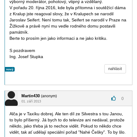
výborný moderátor, pohotový, vtipný a vzdělaný.
V pořadu 20. října 2016, kde byla přítomna i soutěžící dáma
z Kralup jste reagoval slovy, že v Kralupech se narodil
Jaroslav Seifert. Není tomu tak, Seifert se narodil v Praze na
Žižkově a právě nyní mu vedle rodného domu postavili
památník.
Berte to prosím jen jako informaci a ne jako kritiku.
S pozdravem
Ing. Josef Stupka
nahlásit
nový
Martin430
(anonym)
0
01. září 2013
Alča je v Taxíku dobrej. Ale ten díl ze Silvestra s tou Janou,
to bylo příšerný. Já bych to do televize ani nedával, protože
někdo, jako třeba já to nechce vidět. Pokud to někdo chce
vidět, tak ať udělají speciální pořad "Nahé Češky". To by šlo.