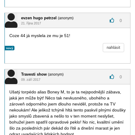
evzen hugo petrzel
(anonym)
0
21. října 2017
Coze 44 já myslela ze mu je 51!
nahlásit
nový
Travesti show
(anonym)
0
09. září 2017
Ušatý torpédo alias Boney M, to je ta nejspodnější zábava,
jaká jen může být! Něco tak nevkusného, ubohého a
zároveň odporného jsem dlouho neviděl, protože na TV
nekoukám! Ale jelikož tchýně hltá tento paskvil plnými doušky
jako smyslů zbavená a nešlo to v ten moment neslyšet,
bohužel jsem spatřil opravdové peklo! No nic, kvalitní umění
šlo za posledních pár dekád do řitě a dnešní marast je jen
odraz uvadajících lidských hodnot..