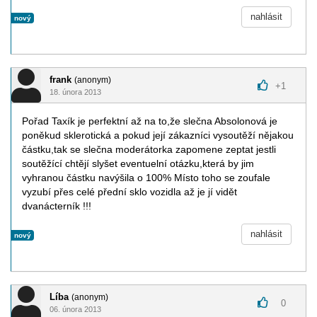
nahlásit
nový
frank
(anonym)
+
1
18. února 2013
Pořad Taxík je perfektní až na to,že slečna Absolonová je
poněkud sklerotická a pokud její zákazníci vysoutěží nějakou
částku,tak se slečna moderátorka zapomene zeptat jestli
soutěžící chtějí slyšet eventuelní otázku,která by jim
vyhranou částku navýšila o 100% Místo toho se zoufale
vyzubí přes celé přední sklo vozidla až je jí vidět
dvanácterník !!!
nahlásit
nový
Líba
(anonym)
0
06. února 2013