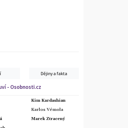
í
Dějiny a fakta
ví - Osobnosti.cz
Kim Kardashian
Karlos Vémola
á
Marek Ztracený