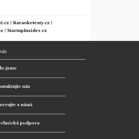
i.cz
|
Karaoketexty.cz
|
cz
|
StartupInsider.cz
nás
do jsme
ntaktujte nás
zerujte s námi
echnická podpora