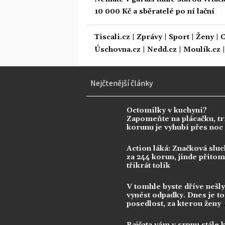
10 000 Kč a sběratelé po ní lační
Tiscali.cz
|
Zprávy
|
Sport
|
Ženy
|
C
Úschovna.cz
|
Nedd.cz
|
Moulík.cz
Nejčtenější články
Octomilky v kuchyni?
Zapomeňte na plácačku, tr
korunu je vyhubí přes noc
Action láká: Značková sluc
za 244 korun, jinde přitom 
třikrát tolik
V tomhle byste dříve nešly
vynést odpadky. Dnes je to
posedlost, za kterou ženy
utrácejí tisíce