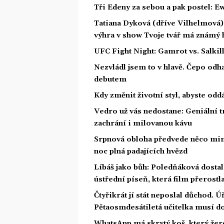
Tři Edeny za sebou a pak postel: E
Tatiana Dyková (dříve Vilhelmová): 
výhra v show Tvoje tvář má známý 
UFC Fight Night: Gamrot vs. Salkil
Nezvládl jsem to v hlavě. Čepo odh
debutem
Kdy změnit životní styl, abyste od
Vedro už vás nedostane: Geniální t
zachrání i milovanou kávu
Srpnová obloha předvede něco mim
noc plná padajících hvězd
Líbáš jako bůh: Poledňáková dostal
ústřední píseň, která film přerostl
Čtyřikrát jí stát neposlal důchod. Úř
Pětaosmdesátiletá učitelka musí do
WhatsApp má skrytý koš, který žere 