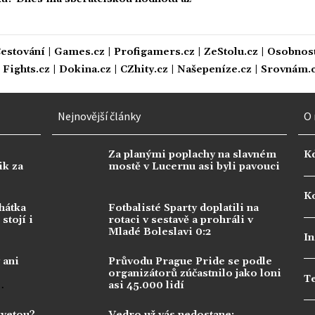
estování
|
Games.cz
|
Profigamers.cz
|
ZeStolu.cz
|
Osobnost
|
Fights.cz
|
Dokina.cz
|
CZhity.cz
|
Našepeníze.cz
|
Srovnám.
Nejnovější články
O 
Za planými poplachy na slavném
K
ik za
mostě v Lucernu asi byli pavouci
Ko
hátka
Fotbalisté Sparty doplatili na
stojí i
rotaci v sestavě a prohráli v
Mladé Boleslavi 0:2
In
 ani
Průvodu Prague Pride se podle
organizátorů zúčastnilo jako loni
T
asi 45.000 lidí