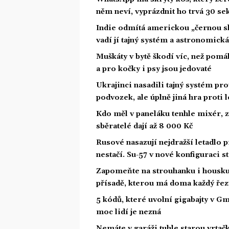
něm neví, vyprázdnit ho trvá 30 se
Indie odmítá americkou „černou skř
vadí jí tajný systém a astronomick
Muškáty v bytě škodí víc, než pomáh
a pro kočky i psy jsou jedovaté
Ukrajinci nasadili tajný systém pr
podvozek, ale úplně jiná hra proti
Kdo měl v paneláku tenhle mixér, z
sběratelé dají až 8 000 Kč
Rusové nasazují nejdražší letadlo 
nestačí. Su-57 v nové konfiguraci s
Zapomeňte na strouhanku i housku
přísadě, kterou má doma každý řez
5 kódů, které uvolní gigabajty v Gm
moc lidí je nezná
Nemáte v garáži tuhle starou vrta