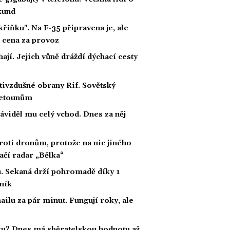
kund
íňku". Na F-35 připravena je, ale
á cena za provoz
ají. Jejich vůně dráždí dýchací cesty
otivzdušné obrany Rif. Sovětský
 letounům
áviděl mu celý vchod. Dnes za něj
proti dronům, protože na nic jiného
tačí radar „Bělka“
. Sekaná drží pohromadě díky 1
ník
ailu za pár minut. Fungují roky, ale
čku? Dnes má sběratelskou hodnotu až