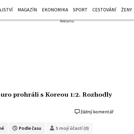
JSTVÍ
MAGAZÍN
EKONOMIKA
SPORT
CESTOVÁNÍ
ŽENY
Euro prohráli s Koreou 1:2. Rozhodly
žádný komentář
né
Podle času
S mojí účastí (0)