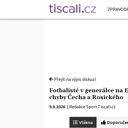
ZPRAVODA
Přejít na výpis diskuzí
Fotbalisté v generálce na 
chyby Čecha a Rosického
9.8.2026
|
Redakce Sport.Tiscali.cz
Vlákna
Doporuče