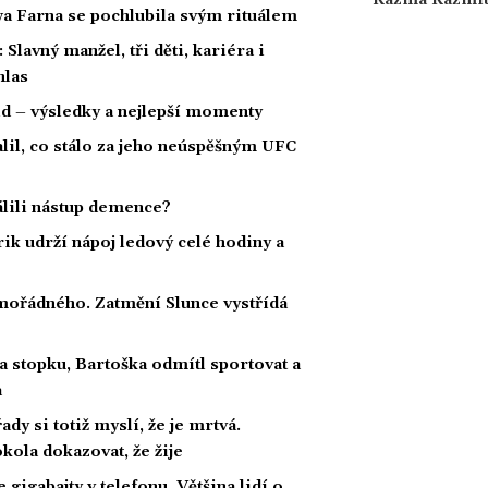
Kazma Kazmi
wa Farna se pochlubila svým rituálem
Slavný manžel, tři děti, kariéra i
hlas
ld – výsledky a nejlepší momenty
alil, co stálo za jeho neúspěšným UFC
dálili nástup demence?
rik udrží nápoj ledový celé hodiny a
ořádného. Zatmění Slunce vystřídá
a stopku, Bartoška odmítl sportovat a
a
ady si totiž myslí, že je mrtvá.
kola dokazovat, že žije
gigabajty v telefonu. Většina lidí o