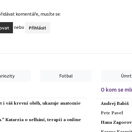
řidávat komentáře, musíte se:
nebo
rovat
Přihlásit
uriozity
Fotbal
Úmrt
O kom se mlu
 i váš krevní oběh, ukazuje anatomie
Andrej Babiš
Petr Pavel
a.“ Katarzia o selhání, terapii a online
Hana Zagorov