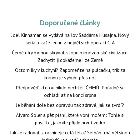
Doporučené články
Joel Kinnaman se vydává na lov Saddáma Husajna. Nový
seriál ukáže jednu z největších operací CIA
Černé díry mohou skrývat stopu mimozemské civilizace.
Zachytit ji dokážeme i ze Země
Octomilky v kuchyni? Zapomeňte na plácačku, trik za
korunu je vyhubí přes noc
Předpověď, kterou nikdo nechtěl. ČHMÚ: Pořádně se
ochladí až na konci srpna
Je běhání dole bez opravdu tak zdravé, jak se tvrdí?
Álvaro Soler a pět písní, které voní mořem: Tohle si
pustíte, jakmile přijde první vedro
Jak se radovat z orchideje celá léta? Selhání má většinou