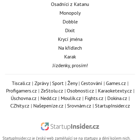
Osadníci z Katanu
Monopoly
Dobble
Dixit
Krycí jména
Na křídlech
Karak
Jízdenky, prosím!
Tiscali.cz
|
Zprávy
|
Sport
|
Ženy
|
Cestování
|
Games.cz
|
Profigamers.cz
|
ZeStolu.cz
|
Osobnosti.cz
|
Karaoketexty.cz
|
Úschovna.cz
|
Nedd.cz
|
Moulík.cz
|
Fights.cz
|
Dokina.cz
|
CZhity.cz
|
Našepeníze.cz
|
Srovnám.cz
|
StartupInsider.cz
StartupInsider.cz
je český web zaměřující se na startupy a dění kolem nich.