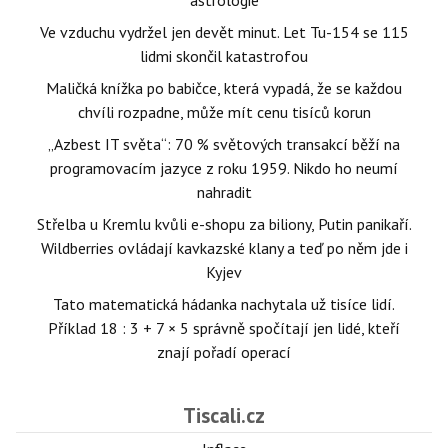
astrologie
Ve vzduchu vydržel jen devět minut. Let Tu-154 se 115
lidmi skončil katastrofou
Maličká knížka po babičce, která vypadá, že se každou
chvíli rozpadne, může mít cenu tisíců korun
„Azbest IT světa“: 70 % světových transakcí běží na
programovacím jazyce z roku 1959. Nikdo ho neumí
nahradit
Střelba u Kremlu kvůli e-shopu za biliony, Putin panikaří.
Wildberries ovládají kavkazské klany a teď po něm jde i
Kyjev
Tato matematická hádanka nachytala už tisíce lidí.
Příklad 18 : 3 + 7 × 5 správně spočítají jen lidé, kteří
znají pořadí operací
Tiscali.cz