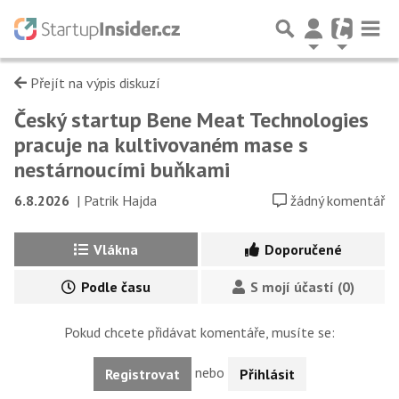
Přejít na výpis diskuzí
Český startup Bene Meat Technologies
pracuje na kultivovaném mase s
nestárnoucími buňkami
6.8.2026
|
Patrik Hajda
žádný komentář
Vlákna
Doporučené
Podle času
S mojí účastí (0)
Pokud chcete přidávat komentáře, musíte se:
nebo
Registrovat
Přihlásit