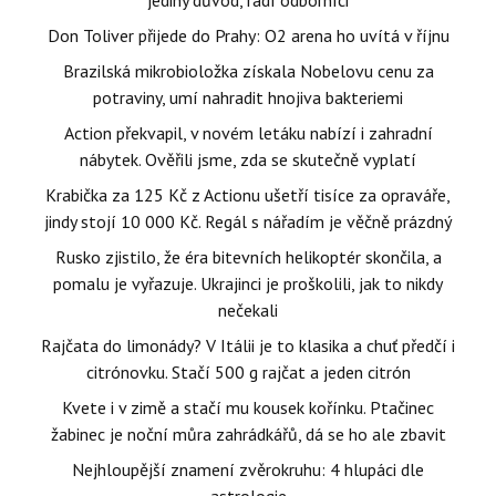
jediný důvod, radí odborníci
Don Toliver přijede do Prahy: O2 arena ho uvítá v říjnu
Brazilská mikrobioložka získala Nobelovu cenu za
potraviny, umí nahradit hnojiva bakteriemi
Action překvapil, v novém letáku nabízí i zahradní
nábytek. Ověřili jsme, zda se skutečně vyplatí
Krabička za 125 Kč z Actionu ušetří tisíce za opraváře,
jindy stojí 10 000 Kč. Regál s nářadím je věčně prázdný
Rusko zjistilo, že éra bitevních helikoptér skončila, a
pomalu je vyřazuje. Ukrajinci je proškolili, jak to nikdy
nečekali
Rajčata do limonády? V Itálii je to klasika a chuť předčí i
citrónovku. Stačí 500 g rajčat a jeden citrón
Kvete i v zimě a stačí mu kousek kořínku. Ptačinec
žabinec je noční můra zahrádkářů, dá se ho ale zbavit
Nejhloupější znamení zvěrokruhu: 4 hlupáci dle