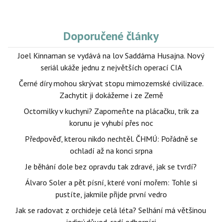
Doporučené články
Joel Kinnaman se vydává na lov Saddáma Husajna. Nový
seriál ukáže jednu z největších operací CIA
Černé díry mohou skrývat stopu mimozemské civilizace.
Zachytit ji dokážeme i ze Země
Octomilky v kuchyni? Zapomeňte na plácačku, trik za
korunu je vyhubí přes noc
Předpověď, kterou nikdo nechtěl. ČHMÚ: Pořádně se
ochladí až na konci srpna
Je běhání dole bez opravdu tak zdravé, jak se tvrdí?
Álvaro Soler a pět písní, které voní mořem: Tohle si
pustíte, jakmile přijde první vedro
Jak se radovat z orchideje celá léta? Selhání má většinou