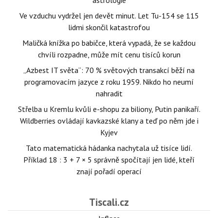
astrologie
Ve vzduchu vydržel jen devět minut. Let Tu-154 se 115
lidmi skončil katastrofou
Maličká knížka po babičce, která vypadá, že se každou
chvíli rozpadne, může mít cenu tisíců korun
„Azbest IT světa“: 70 % světových transakcí běží na
programovacím jazyce z roku 1959. Nikdo ho neumí
nahradit
Střelba u Kremlu kvůli e-shopu za biliony, Putin panikaří.
Wildberries ovládají kavkazské klany a teď po něm jde i
Kyjev
Tato matematická hádanka nachytala už tisíce lidí.
Příklad 18 : 3 + 7 × 5 správně spočítají jen lidé, kteří
znají pořadí operací
Tiscali.cz