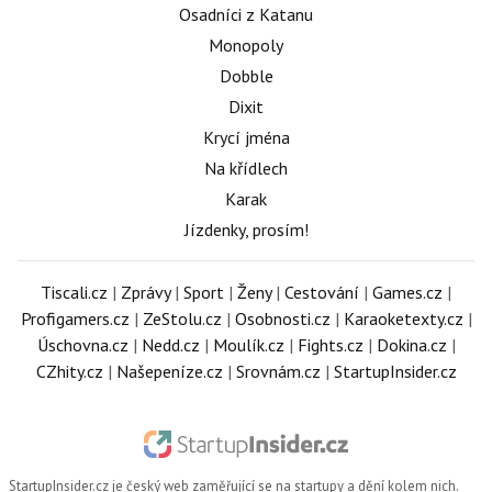
Osadníci z Katanu
Monopoly
Dobble
Dixit
Krycí jména
Na křídlech
Karak
Jízdenky, prosím!
Tiscali.cz
|
Zprávy
|
Sport
|
Ženy
|
Cestování
|
Games.cz
|
Profigamers.cz
|
ZeStolu.cz
|
Osobnosti.cz
|
Karaoketexty.cz
|
Úschovna.cz
|
Nedd.cz
|
Moulík.cz
|
Fights.cz
|
Dokina.cz
|
CZhity.cz
|
Našepeníze.cz
|
Srovnám.cz
|
StartupInsider.cz
StartupInsider.cz
je český web zaměřující se na startupy a dění kolem nich.