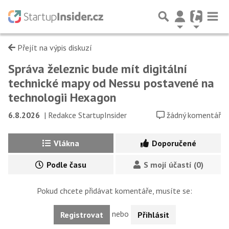
Přejít na výpis diskuzí
Správa železnic bude mít digitální
technické mapy od Nessu postavené na
technologii Hexagon
6.8.2026
|
Redakce StartupInsider
žádný komentář
Vlákna
Doporučené
Podle času
S mojí účastí (0)
Pokud chcete přidávat komentáře, musíte se:
nebo
Registrovat
Přihlásit