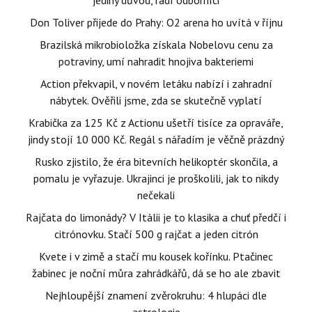
jediný důvod, radí odborníci
Don Toliver přijede do Prahy: O2 arena ho uvítá v říjnu
Brazilská mikrobioložka získala Nobelovu cenu za
potraviny, umí nahradit hnojiva bakteriemi
Action překvapil, v novém letáku nabízí i zahradní
nábytek. Ověřili jsme, zda se skutečně vyplatí
Krabička za 125 Kč z Actionu ušetří tisíce za opraváře,
jindy stojí 10 000 Kč. Regál s nářadím je věčně prázdný
Rusko zjistilo, že éra bitevních helikoptér skončila, a
pomalu je vyřazuje. Ukrajinci je proškolili, jak to nikdy
nečekali
Rajčata do limonády? V Itálii je to klasika a chuť předčí i
citrónovku. Stačí 500 g rajčat a jeden citrón
Kvete i v zimě a stačí mu kousek kořínku. Ptačinec
žabinec je noční můra zahrádkářů, dá se ho ale zbavit
Nejhloupější znamení zvěrokruhu: 4 hlupáci dle