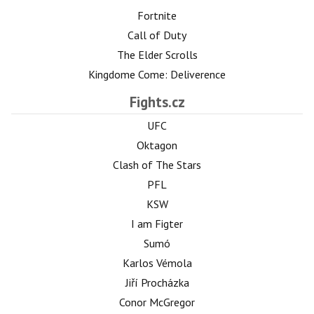
Fortnite
Call of Duty
The Elder Scrolls
Kingdome Come: Deliverence
Fights.cz
UFC
Oktagon
Clash of The Stars
PFL
KSW
I am Figter
Sumó
Karlos Vémola
Jiří Procházka
Conor McGregor