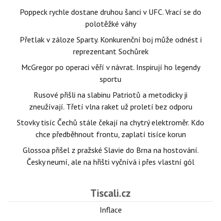
Poppeck rychle dostane druhou šanci v UFC. Vrací se do
polotěžké váhy
Přetlak v záloze Sparty. Konkurenční boj může odnést i
reprezentant Sochůrek
McGregor po operaci věří v návrat. Inspirují ho legendy
sportu
Rusové přišli na slabinu Patriotů a metodicky ji
zneužívají. Třetí vlna raket už proletí bez odporu
Stovky tisíc Čechů stále čekají na chytrý elektroměr. Kdo
chce předběhnout frontu, zaplatí tisíce korun
Glossoa přišel z pražské Slavie do Brna na hostování.
Česky neumí, ale na hřišti vyčnívá i přes vlastní gól
Tiscali.cz
Inflace