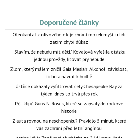
Doporučené články
Oleokantal z olivového oleje chrání mozek myší, u lidí
zatím chybí důkaz
„Slavím, že nebudu mít děti." Kovalová vyřešila otázku
jednou provždy, litovat prý nebude
Zlom, který málem zničil Gaia Mesiah: Alkohol, závislost,
ticho a návrat k hudbě
Ústřice dokázaly vyfiltrovat celý Chesapeake Bay za
týden, dnes to trvá přes rok
Pět klipů Guns N‘ Roses, které se zapsaly do rockové
historie
Z auta rovnou na neschopenku? Pravidlo 5 minut, které
vás zachrání před letní angínou