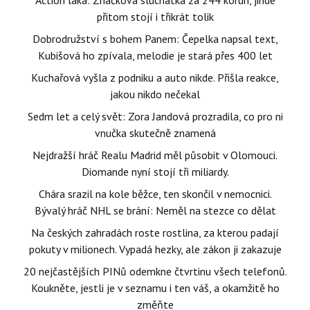
Action láká: Značková sluchátka za 244 korun, jinde
přitom stojí i třikrát tolik
Dobrodružství s bohem Panem: Čepelka napsal text,
Kubišová ho zpívala, melodie je stará přes 400 let
Kuchařová vyšla z podniku a auto nikde. Přišla reakce,
jakou nikdo nečekal
Sedm let a celý svět: Zora Jandová prozradila, co pro ni
vnučka skutečně znamená
Nejdražší hráč Realu Madrid měl působit v Olomouci.
Diomande nyní stojí tři miliardy.
Chára srazil na kole běžce, ten skončil v nemocnici.
Bývalý hráč NHL se brání: Neměl na stezce co dělat
Na českých zahradách roste rostlina, za kterou padají
pokuty v milionech. Vypadá hezky, ale zákon ji zakazuje
20 nejčastějších PINů odemkne čtvrtinu všech telefonů.
Koukněte, jestli je v seznamu i ten váš, a okamžitě ho
změňte