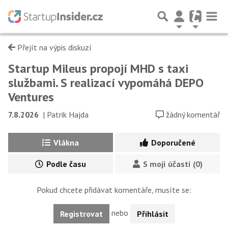
Přejít na výpis diskuzí
Startup Mileus propojí MHD s taxi
službami. S realizací vypomáhá DEPO
Ventures
7.8.2026
|
Patrik Hajda
žádný komentář
Vlákna
Doporučené
Podle času
S mojí účastí (0)
Pokud chcete přidávat komentáře, musíte se:
nebo
Registrovat
Přihlásit