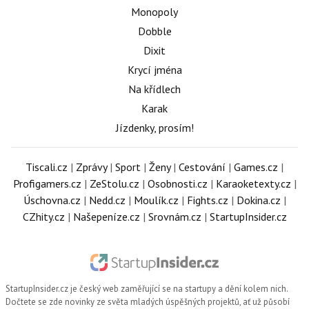
Monopoly
Dobble
Dixit
Krycí jména
Na křídlech
Karak
Jízdenky, prosím!
Tiscali.cz
|
Zprávy
|
Sport
|
Ženy
|
Cestování
|
Games.cz
|
Profigamers.cz
|
ZeStolu.cz
|
Osobnosti.cz
|
Karaoketexty.cz
|
Úschovna.cz
|
Nedd.cz
|
Moulík.cz
|
Fights.cz
|
Dokina.cz
|
CZhity.cz
|
Našepeníze.cz
|
Srovnám.cz
|
StartupInsider.cz
StartupInsider.cz
je český web zaměřující se na startupy a dění kolem nich.
Dočtete se zde novinky ze světa mladých úspěšných projektů, ať už působí