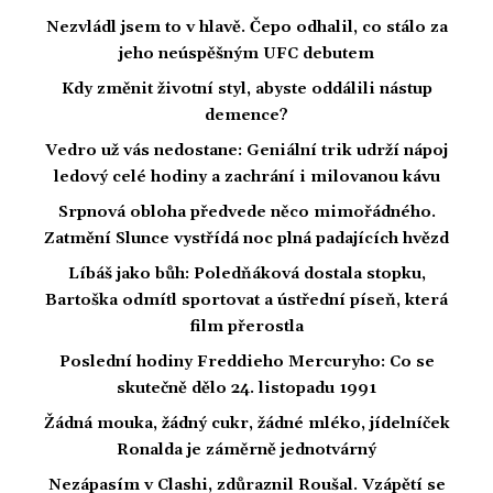
Nezvládl jsem to v hlavě. Čepo odhalil, co stálo za
jeho neúspěšným UFC debutem
Kdy změnit životní styl, abyste oddálili nástup
demence?
Vedro už vás nedostane: Geniální trik udrží nápoj
ledový celé hodiny a zachrání i milovanou kávu
Srpnová obloha předvede něco mimořádného.
Zatmění Slunce vystřídá noc plná padajících hvězd
Líbáš jako bůh: Poledňáková dostala stopku,
Bartoška odmítl sportovat a ústřední píseň, která
film přerostla
Poslední hodiny Freddieho Mercuryho: Co se
skutečně dělo 24. listopadu 1991
Žádná mouka, žádný cukr, žádné mléko, jídelníček
Ronalda je záměrně jednotvárný
Nezápasím v Clashi, zdůraznil Roušal. Vzápětí se