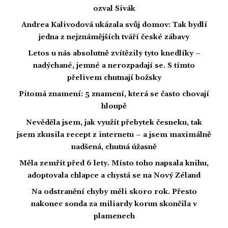
ozval Sivák
Andrea Kalivodová ukázala svůj domov: Tak bydlí
jedna z nejznámějších tváří české zábavy
Letos u nás absolutně zvítězily tyto knedlíky –
nadýchané, jemné a nerozpadají se. S tímto
přelivem chutnají božsky
Pitomá znamení: 5 znamení, která se často chovají
hloupě
Nevěděla jsem, jak využít přebytek česneku, tak
jsem zkusila recept z internetu – a jsem maximálně
nadšená, chutná úžasně
Měla zemřít před 6 lety. Místo toho napsala knihu,
adoptovala chlapce a chystá se na Nový Zéland
Na odstranění chyby měli skoro rok. Přesto
nakonec sonda za miliardy korun skončila v
plamenech