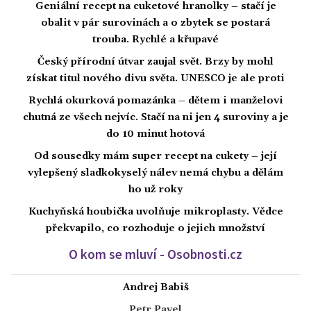
Geniální recept na cuketové hranolky – stačí je
obalit v pár surovinách a o zbytek se postará
trouba. Rychlé a křupavé
Český přírodní útvar zaujal svět. Brzy by mohl
získat titul nového divu světa. UNESCO je ale proti
Rychlá okurková pomazánka – dětem i manželovi
chutná ze všech nejvíc. Stačí na ni jen 4 suroviny a je
do 10 minut hotová
Od sousedky mám super recept na cukety – její
vylepšený sladkokyselý nálev nemá chybu a dělám
ho už roky
Kuchyňská houbička uvolňuje mikroplasty. Vědce
překvapilo, co rozhoduje o jejich množství
O kom se mluví - Osobnosti.cz
Andrej Babiš
Petr Pavel