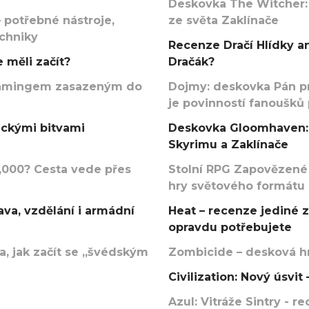
Deskovka The Witcher:
 potřebné nástroje,
ze světa Zaklínače
echniky
Recenze Dračí Hlídky an
 měli začít?
Dračák?
argamingem zasazeným do
Dojmy: deskovka Pán p
je povinností fanoušků
ickými bitvami
Deskovka Gloomhaven: 
Skyrimu a Zaklínače
000? Cesta vede přes
Stolní RPG Zapovězené
hry světového formátu
va, vzdělání i armádní
Heat – recenze jediné 
opravdu potřebujete
, jak začít se „švédským
Zombicide – desková hr
Civilization: Nový úsvi
Azul: Vitráže Sintry - 