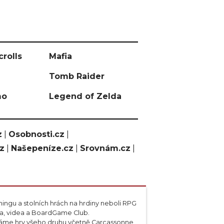
crolls
Mafia
Tomb Raider
mo
Legend of Zelda
z
|
Osobnosti.cz
|
cz
|
Našepeníze.cz
|
Srovnám.cz
|
ngu a stolních hrách na hrdiny neboli RPG
ta, videa a BoardGame Club.
váme hry všeho druhu včetně Carcassonne,