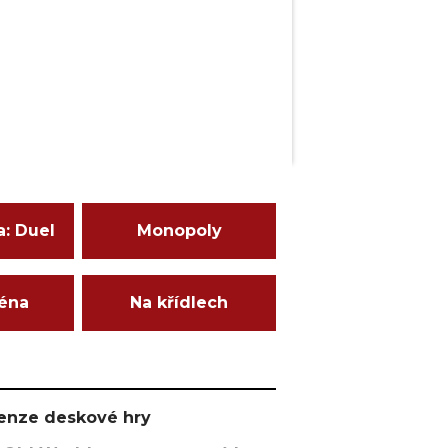
a: Duel
Monopoly
ména
Na křídlech
ecenze deskové hry