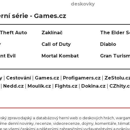
deskovky
rní série - Games.cz
Theft Auto
Zaklínač
The Elder S
y
Call of Duty
Diablo
nt Evil
Mortal Kombat
Gran Turis
y
|
Cestování
|
Games.cz
|
Profigamers.cz
|
ZeStolu.c
|
Nedd.cz
|
Moulík.cz
|
Fights.cz
|
Dokina.cz
|
CZhity.
eský zpravodajský a databázový herní web o deskových hrách, wargami
ášíme denní novinky, recenze, videorecenze, dojmy, komentáře, téma
 se všemi českými a některými zahraničními vydavatelstvími a pokrý