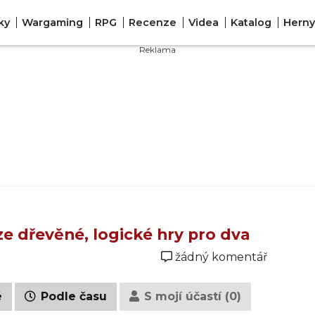
ky
Wargaming
RPG
Recenze
Videa
Katalog
Herny
e dřevěné, logické hry pro dva
žádný komentář
é
Podle času
S mojí účastí (0)