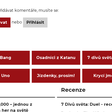
idávat komentáře, musíte se:
nebo
ovat
Přihlásit
Bang
Osadníci z Katanu
7 divů svět
Uno
Jízdenky, prosím!
Krycí j
Recenze
000 – jednou z
7 Divů světa: Duel - r
 her na světě