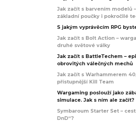
Jak začít s barvením modelů –
základní poučky i pokročilé t
S jakým vyprávěcím RPG byste
Jak začít s Bolt Action – w
druhé světové války
Jak začít s BattleTechem – ep
obrovitých válečných mechů
Jak začít s Warhammerem 40,
přístupnější Kill Team
Wargaming poslouží jako zába
simulace. Jak s ním ale začít?
Symbaroum Starter Set – cesta
DnD“?