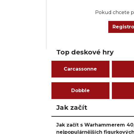
Pokud chcete př
Registr
Top deskové hry
Carcassonne
Dobble
Jak začít
Jak začít s Warhammerem 40,
nejpopulárnějších figurkových