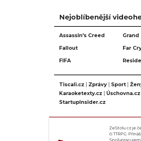
Nejoblíbenější videohe
Assassin's Creed
Grand 
Fallout
Far Cr
FIFA
Reside
Tiscali.cz
|
Zprávy
|
Sport
|
Žen
Karaoketexty.cz
|
Úschovna.cz
StartupInsider.cz
ZeStolu.cz je č
či TTRPG. Přin
Spolupracujeme