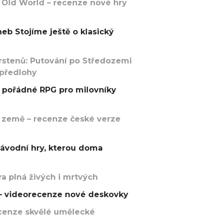
 Old World – recenze nové hry
eb Stojíme ještě o klasický
rstenů: Putování po Středozemi
 předlohy
pořádné RPG pro milovníky
 země – recenze české verze
závodní hry, kterou doma
a plná živých i mrtvých
t – videorecenze nové deskovky
recenze skvělé umělecké