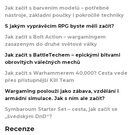
Jak začít s barvením modelů – potřebné
nástroje, základní poučky i pokročilé techniky
S jakým vyprávěcím RPG byste měli začít?
Jak začít s Bolt Action – wargamingem
zasazeným do druhé světové války
Jak začít s BattleTechem – epickými bitvami
obrovitých válečných mechů
Jak začít s Warhammerem 40,000? Cesta vede
přes přístupnější Kill Team
Wargaming poslouží jako zábava, vzdělání i
armádní simulace. Jak s ním ale začít?
Symbaroum Starter Set – cesta, jak začít se
„švédským DnD“?
Recenze