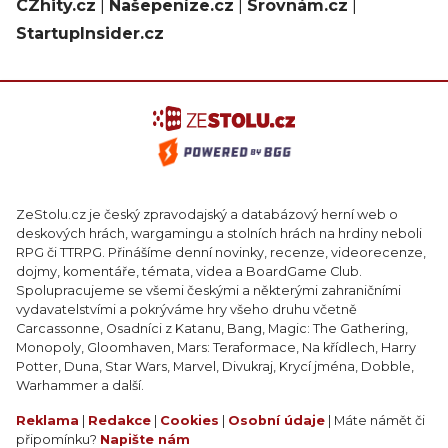
CZhity.cz
|
Našepeníze.cz
|
Srovnám.cz
|
StartupInsider.cz
ZeStolu.cz je český zpravodajský a databázový herní web o
deskových hrách, wargamingu a stolních hrách na hrdiny neboli
RPG či TTRPG. Přinášíme denní novinky, recenze, videorecenze,
dojmy, komentáře, témata, videa a BoardGame Club.
Spolupracujeme se všemi českými a některými zahraničními
vydavatelstvími a pokrýváme hry všeho druhu včetně
Carcassonne, Osadníci z Katanu, Bang, Magic: The Gathering,
Monopoly, Gloomhaven, Mars: Teraformace, Na křídlech, Harry
Potter, Duna, Star Wars, Marvel, Divukraj, Krycí jména, Dobble,
Warhammer a další.
Reklama
|
Redakce
|
Cookies
|
Osobní údaje
| Máte námět či
připomínku?
Napište nám