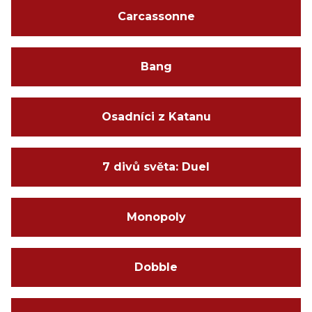
Carcassonne
Bang
Osadníci z Katanu
7 divů světa: Duel
Monopoly
Dobble