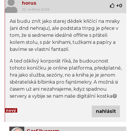
horus
+
0
22. května 2026
Asi budu znít jako starej dědek křičící na mraky
(ani dnd nehraju), ale podstata ttrpg je přece v
tom, že si sedneme ideálně offline s přáteli
kolem stolu, s pár knihami, tužkami a papíry a
bavíme se vlastní fantazií.
A teď ošklivý korporát říká, že budoucnost
tohoto koníčku je online platforma, předplatné,
hra jako služba, sezóny, no a kniha je je jenom
sběratelská blbinka pro fajnšmekry. A možná si
časem už ani nezahrajeme, kdyz spadnou
servery a vybije se nam naše digitální kostka😄
nový
nahlásit