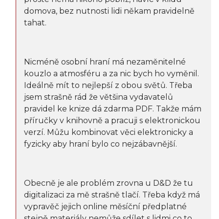
domova, bez nutnosti lidi někam pravidelně
tahat.
Nicméně osobní hraní má nezaměnitelné
kouzlo a atmosféru a za nic bych ho vyměnil.
Ideálně mít to nejlepší z obou světů. Třeba
jsem strašně rád že většina vydavatelů
pravidel ke knize dá zdarma PDF. Takže mám
příručky v knihovně a pracuji s elektronickou
verzí. Můžu kombinovat věci elektronicky a
fyzicky aby hraní bylo co nejzábavnější.
Obecně je ale problém zrovna u D&D že tu
digitalizaci za mě strašně tlačí. Třeba když má
vypravěč jejich online měsíční předplatné
stejně materiály nemůže sdílet s lidmi co to