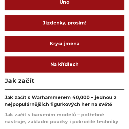
Uno
Jízdenky, prosím!
Krycí jména
Na křídlech
Jak začít
Jak začít s Warhammerem 40,000 – jednou z
nejpopulárnějších figurkových her na světě
Jak začít s barvením modelů – potřebné
nástroje, základní poučky i pokročilé techniky