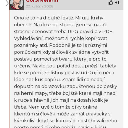
GorSilverarm
+
1
22. května 2026
Ono je to na dlouhé lokte. Miluju knihy
obecně. Na druhou stranu jsem se naučil
strašně oceňovat třeba RPG pravidla v PDF.
Vyhledávání, možnost si rychle kopírovat
poznámky atd. Podobně je to i s různými
pomůckami kdy si člověk zvládne vytvořit
postavu pomocí softwaru který je pro to
určený. Navíc jsou pořád dostupnější tablety
kde se přeci jen listiny postav udržují o něco
lépe než kus papíru. Znám lidi co nedají
dopustit na obrazovku zapuštěnou do desky
na herní mapy, třeba bojiště které mají hned
k ruce a hlavně jich mají na dosah kolik je
třeba. Nemluvě o tom že díky online
klientům si člověk může zahrát prakticky s
kýmkoliv i když se kamarádi odstěhovali nebo
prostě nemá nikoho poblíž, navíc v klidu