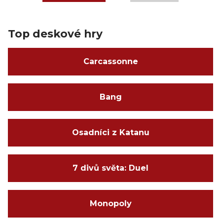
Top deskové hry
Carcassonne
Bang
Osadníci z Katanu
7 divů světa: Duel
Monopoly