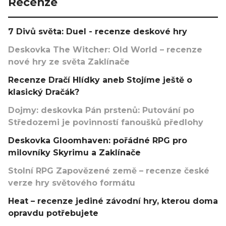
Recenze
7 Divů světa: Duel - recenze deskové hry
Deskovka The Witcher: Old World – recenze
nové hry ze světa Zaklínače
Recenze Dračí Hlídky aneb Stojíme ještě o
klasický Dračák?
Dojmy: deskovka Pán prstenů: Putování po
Středozemi je povinností fanoušků předlohy
Deskovka Gloomhaven: pořádné RPG pro
milovníky Skyrimu a Zaklínače
Stolní RPG Zapovězené země – recenze české
verze hry světového formátu
Heat – recenze jediné závodní hry, kterou doma
opravdu potřebujete