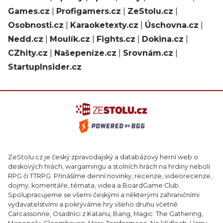
Games.cz
|
Profigamers.cz
|
ZeStolu.cz
|
Osobnosti.cz
|
Karaoketexty.cz
|
Úschovna.cz
|
Nedd.cz
|
Moulík.cz
|
Fights.cz
|
Dokina.cz
|
CZhity.cz
|
Našepeníze.cz
|
Srovnám.cz
|
StartupInsider.cz
ZeStolu.cz je český zpravodajský a databázový herní web o
deskových hrách, wargamingu a stolních hrách na hrdiny neboli
RPG či TTRPG. Přinášíme denní novinky, recenze, videorecenze,
dojmy, komentáře, témata, videa a BoardGame Club.
Spolupracujeme se všemi českými a některými zahraničními
vydavatelstvími a pokrýváme hry všeho druhu včetně
Carcassonne, Osadníci z Katanu, Bang, Magic: The Gathering,