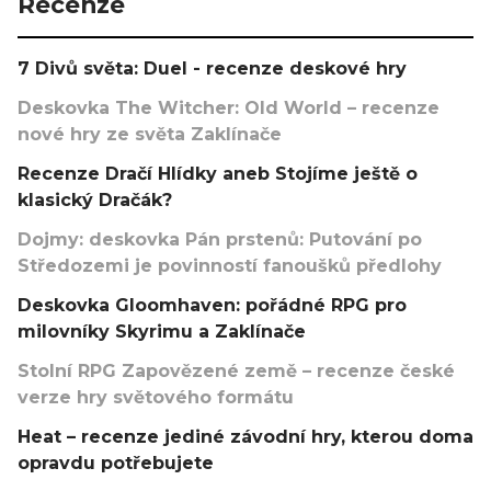
Recenze
7 Divů světa: Duel - recenze deskové hry
Deskovka The Witcher: Old World – recenze
nové hry ze světa Zaklínače
Recenze Dračí Hlídky aneb Stojíme ještě o
klasický Dračák?
Dojmy: deskovka Pán prstenů: Putování po
Středozemi je povinností fanoušků předlohy
Deskovka Gloomhaven: pořádné RPG pro
milovníky Skyrimu a Zaklínače
Stolní RPG Zapovězené země – recenze české
verze hry světového formátu
Heat – recenze jediné závodní hry, kterou doma
opravdu potřebujete