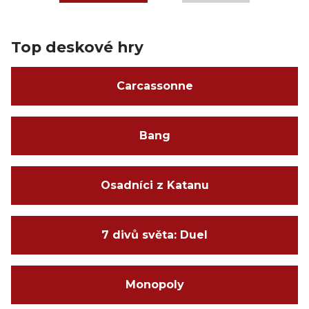
Top deskové hry
Carcassonne
Bang
Osadníci z Katanu
7 divů světa: Duel
Monopoly