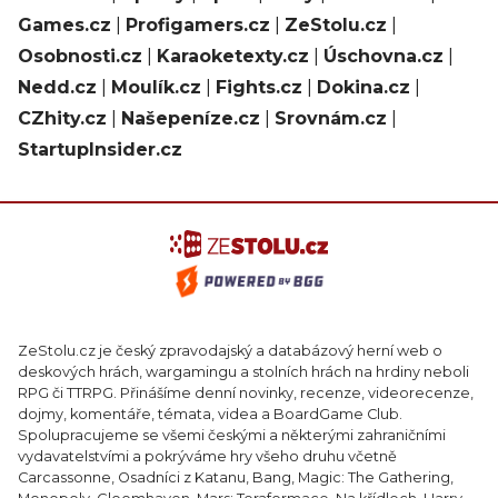
Games.cz
|
Profigamers.cz
|
ZeStolu.cz
|
Osobnosti.cz
|
Karaoketexty.cz
|
Úschovna.cz
|
Nedd.cz
|
Moulík.cz
|
Fights.cz
|
Dokina.cz
|
CZhity.cz
|
Našepeníze.cz
|
Srovnám.cz
|
StartupInsider.cz
ZeStolu.cz je český zpravodajský a databázový herní web o
deskových hrách, wargamingu a stolních hrách na hrdiny neboli
RPG či TTRPG. Přinášíme denní novinky, recenze, videorecenze,
dojmy, komentáře, témata, videa a BoardGame Club.
Spolupracujeme se všemi českými a některými zahraničními
vydavatelstvími a pokrýváme hry všeho druhu včetně
Carcassonne, Osadníci z Katanu, Bang, Magic: The Gathering,