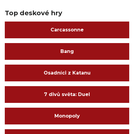
Top deskové hry
Carcassonne
Bang
Osadníci z Katanu
7 divů světa: Duel
Monopoly