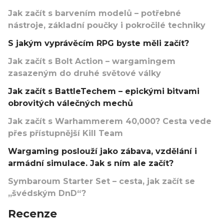
Jak začít s barvením modelů – potřebné
nástroje, základní poučky i pokročilé techniky
S jakým vyprávěcím RPG byste měli začít?
Jak začít s Bolt Action – wargamingem
zasazeným do druhé světové války
Jak začít s BattleTechem – epickými bitvami
obrovitých válečných mechů
Jak začít s Warhammerem 40,000? Cesta vede
přes přístupnější Kill Team
Wargaming poslouží jako zábava, vzdělání i
armádní simulace. Jak s ním ale začít?
Symbaroum Starter Set – cesta, jak začít se
„švédským DnD“?
Recenze