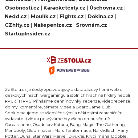
Osobnosti.cz
|
Karaoketexty.cz
|
Úschovna.cz
|
Nedd.cz
|
Moulík.cz
|
Fights.cz
|
Dokina.cz
|
CZhity.cz
|
Našepeníze.cz
|
Srovnám.cz
|
StartupInsider.cz
ZeStolu.cz je český zpravodajský a databázový herní web o
deskových hrách, wargamingu a stolních hrách na hrdiny neboli
RPG či TTRPG. Přinášíme denní novinky, recenze, videorecenze,
dojmy, komentáře, témata, videa a BoardGame Club.
Spolupracujeme se všemi českými a některými zahraničními
vydavatelstvími a pokrýváme hry všeho druhu včetně
Carcassonne, Osadníci z Katanu, Bang, Magic: The Gathering,
Monopoly, Gloomhaven, Mars: Teraformace, Na křídlech, Harry
Potter, Duna, Star Wars, Marvel, Divukraj, Krycí jména, Dobble,