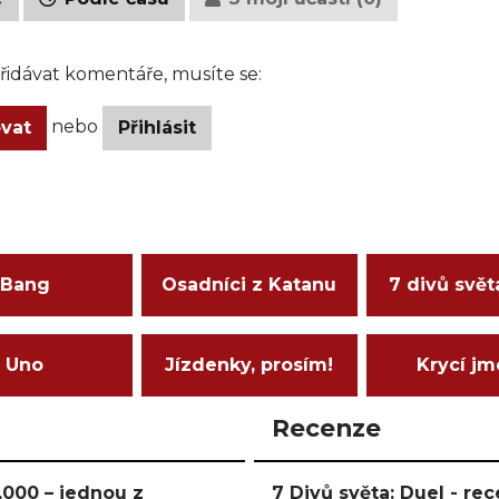
idávat komentáře, musíte se:
nebo
ovat
Přihlásit
Bang
Osadníci z Katanu
7 divů svět
Uno
Jízdenky, prosím!
Krycí j
Recenze
000 – jednou z
7 Divů světa: Duel - r