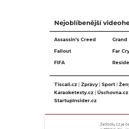
Nejoblíbenější videohe
Assassin's Creed
Grand 
Fallout
Far Cr
FIFA
Reside
Tiscali.cz
|
Zprávy
|
Sport
|
Žen
Karaoketexty.cz
|
Úschovna.cz
StartupInsider.cz
ZeStolu.cz je č