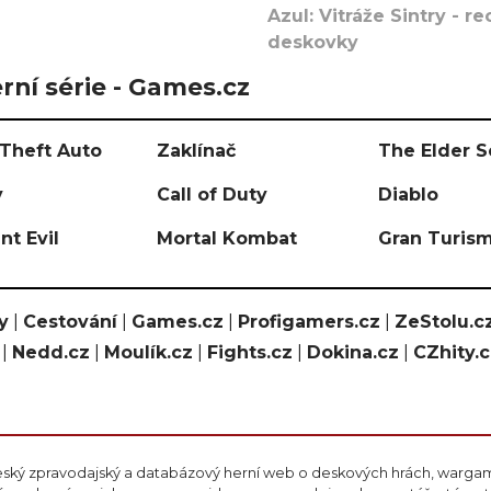
Azul: Vitráže Sintry - 
deskovky
rní série - Games.cz
Theft Auto
Zaklínač
The Elder S
y
Call of Duty
Diablo
nt Evil
Mortal Kombat
Gran Turis
y
|
Cestování
|
Games.cz
|
Profigamers.cz
|
ZeStolu.c
|
Nedd.cz
|
Moulík.cz
|
Fights.cz
|
Dokina.cz
|
CZhity.
eský zpravodajský a databázový herní web o deskových hrách, wargami