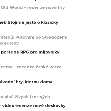
 Old World – recenze nové hry
eb Stojíme ještě o klasický
rstenů: Putování po Středozemi
 předlohy
pořádné RPG pro milovníky
 země – recenze české verze
závodní hry, kterou doma
a plná živých i mrtvých
t – videorecenze nové deskovky