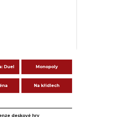
a: Duel
Monopoly
ména
Na křídlech
ecenze deskové hry