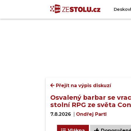
Deskov
Přejít na výpis diskuzí
Osvalený barbar se vrac
stolní RPG ze světa Co
7.8.2026
|
Ondřej Partl
Vlákna
Doporučen