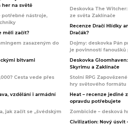
 her na světě
Deskovka The Witcher:
 potřebné nástroje,
ze světa Zaklínače
echniky
Recenze Dračí Hlídky an
 měli začít?
Dračák?
argamingem zasazeným do
Dojmy: deskovka Pán p
je povinností fanoušků
ickými bitvami
Deskovka Gloomhaven: 
Skyrimu a Zaklínače
000? Cesta vede přes
Stolní RPG Zapovězené
hry světového formátu
va, vzdělání i armádní
Heat – recenze jediné 
opravdu potřebujete
, jak začít se „švédským
Zombicide – desková hr
Civilization: Nový úsvi