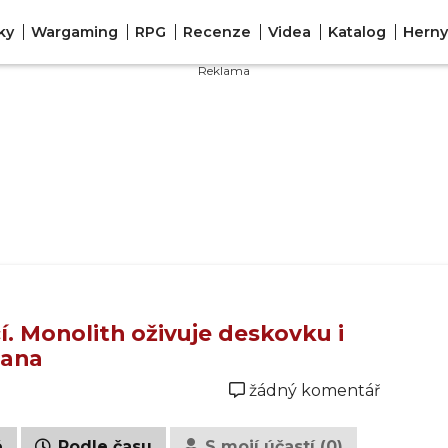
ky
Wargaming
RPG
Recenze
Videa
Katalog
Herny
í. Monolith oživuje deskovku i
nana
žádný komentář
é
Podle času
S mojí účastí (0)