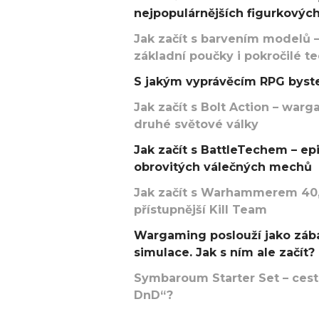
nejpopulárnějších figurkových
Jak začít s barvením modelů –
základní poučky i pokročilé t
S jakým vyprávěcím RPG byste
Jak začít s Bolt Action – w
druhé světové války
Jak začít s BattleTechem – ep
obrovitých válečných mechů
Jak začít s Warhammerem 40,
přístupnější Kill Team
Wargaming poslouží jako zába
simulace. Jak s ním ale začít?
Symbaroum Starter Set – cesta
DnD“?