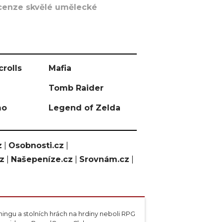
recenze skvělé umělecké
crolls
Mafia
Tomb Raider
mo
Legend of Zelda
z
|
Osobnosti.cz
|
cz
|
Našepeníze.cz
|
Srovnám.cz
|
ngu a stolních hrách na hrdiny neboli RPG