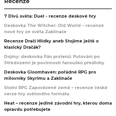
Recenze
7 Divů světa: Duel - recenze deskové hry
Deskovka The Witcher: Old World – recenze
nové hry ze světa Zaklínače
Recenze Dračí Hlídky aneb Stojíme ještě o
klasický Dračák?
Dojmy: deskovka Pán prstenů: Putování po
Středozemi je povinností fanoušků předlohy
Deskovka Gloomhaven: pořádné RPG pro
milovníky Skyrimu a Zaklínače
Stolní RPG Zapovězené země – recenze české
verze hry světového formátu
Heat – recenze jediné závodní hry, kterou doma
opravdu potřebujete