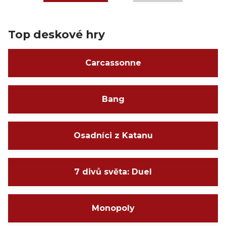
Top deskové hry
Carcassonne
Bang
Osadníci z Katanu
7 divů světa: Duel
Monopoly