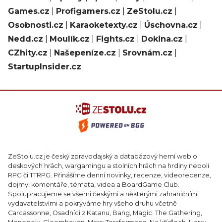
Games.cz
|
Profigamers.cz
|
ZeStolu.cz
|
Osobnosti.cz
|
Karaoketexty.cz
|
Úschovna.cz
|
Nedd.cz
|
Moulík.cz
|
Fights.cz
|
Dokina.cz
|
CZhity.cz
|
Našepeníze.cz
|
Srovnám.cz
|
StartupInsider.cz
ZeStolu.cz je český zpravodajský a databázový herní web o
deskových hrách, wargamingu a stolních hrách na hrdiny neboli
RPG či TTRPG. Přinášíme denní novinky, recenze, videorecenze,
dojmy, komentáře, témata, videa a BoardGame Club.
Spolupracujeme se všemi českými a některými zahraničními
vydavatelstvími a pokrýváme hry všeho druhu včetně
Carcassonne, Osadníci z Katanu, Bang, Magic: The Gathering,