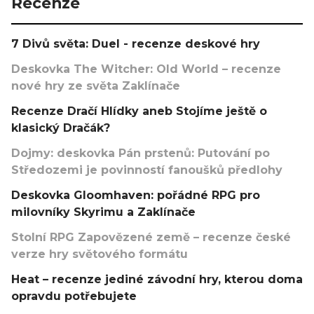
Recenze
7 Divů světa: Duel - recenze deskové hry
Deskovka The Witcher: Old World – recenze
nové hry ze světa Zaklínače
Recenze Dračí Hlídky aneb Stojíme ještě o
klasický Dračák?
Dojmy: deskovka Pán prstenů: Putování po
Středozemi je povinností fanoušků předlohy
Deskovka Gloomhaven: pořádné RPG pro
milovníky Skyrimu a Zaklínače
Stolní RPG Zapovězené země – recenze české
verze hry světového formátu
Heat – recenze jediné závodní hry, kterou doma
opravdu potřebujete