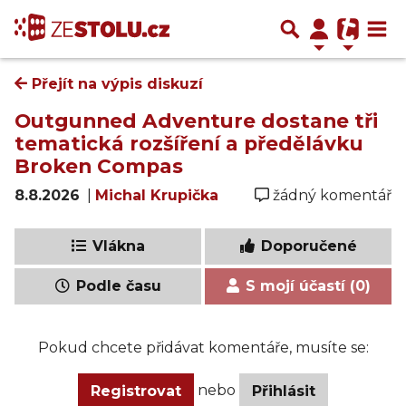
Přejít na výpis diskuzí
Outgunned Adventure dostane tři
tematická rozšíření a předělávku
Broken Compas
8.8.2026
|
Michal Krupička
žádný komentář
Vlákna
Doporučené
Podle času
S mojí účastí (0)
Pokud chcete přidávat komentáře, musíte se:
nebo
Registrovat
Přihlásit