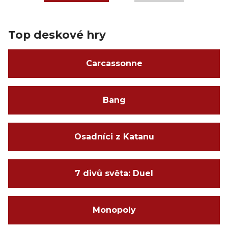
Top deskové hry
Carcassonne
Bang
Osadníci z Katanu
7 divů světa: Duel
Monopoly