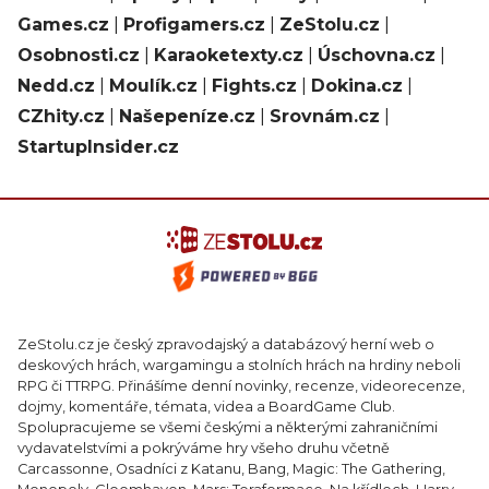
Games.cz
|
Profigamers.cz
|
ZeStolu.cz
|
Osobnosti.cz
|
Karaoketexty.cz
|
Úschovna.cz
|
Nedd.cz
|
Moulík.cz
|
Fights.cz
|
Dokina.cz
|
CZhity.cz
|
Našepeníze.cz
|
Srovnám.cz
|
StartupInsider.cz
ZeStolu.cz je český zpravodajský a databázový herní web o
deskových hrách, wargamingu a stolních hrách na hrdiny neboli
RPG či TTRPG. Přinášíme denní novinky, recenze, videorecenze,
dojmy, komentáře, témata, videa a BoardGame Club.
Spolupracujeme se všemi českými a některými zahraničními
vydavatelstvími a pokrýváme hry všeho druhu včetně
Carcassonne, Osadníci z Katanu, Bang, Magic: The Gathering,