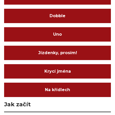
Dobble
Uno
Jízdenky, prosím!
Krycí jména
Na křídlech
Jak začít