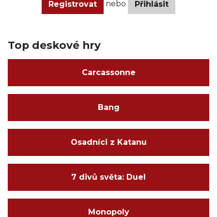
nebo
Registrovat
Přihlásit
Top deskové hry
Carcassonne
Bang
Osadníci z Katanu
7 divů světa: Duel
Monopoly