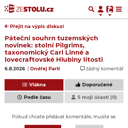
Přejít na výpis diskuzí
Páteční souhrn tuzemských
novinek: stolní Pilgrims,
taxonomický Carl Linné a
lovecraftovské Hlubiny lítosti
6.8.2026
|
Ondřej Partl
žádný komentář
Vlákna
Doporučené
Podle času
S mojí účastí (0)
Pokud chcete přidávat komentáře, musíte se: