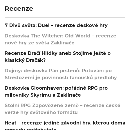
Recenze
7 Divů světa: Duel - recenze deskové hry
Deskovka The Witcher: Old World – recenze
nové hry ze světa Zaklínače
Recenze Dračí Hlídky aneb Stojíme ještě o
klasický Dračák?
Dojmy: deskovka Pán prstenů: Putování po
Středozemi je povinností fanoušků předlohy
Deskovka Gloomhaven: pořádné RPG pro
milovníky Skyrimu a Zaklínače
Stolní RPG Zapovězené země – recenze české
verze hry světového formátu
Heat – recenze jediné závodní hry, kterou doma
opravdu potřebujete