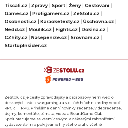
Tiscali.cz
|
Zprávy
|
Sport
|
Ženy
|
Cestování
|
Games.cz
|
Profigamers.cz
|
ZeStolu.cz
|
Osobnosti.cz
|
Karaoketexty.cz
|
Úschovna.cz
|
Nedd.cz
|
Moulík.cz
|
Fights.cz
|
Dokina.cz
|
CZhity.cz
|
Našepeníze.cz
|
Srovnám.cz
|
StartupInsider.cz
ZeStolu.cz je český zpravodajský a databázový herní web o
deskových hrách, wargamingu a stolních hrách na hrdiny neboli
RPG či TTRPG. Přinášíme denní novinky, recenze, videorecenze,
dojmy, komentáře, témata, videa a BoardGame Club.
Spolupracujeme se všemi českými a některými zahraničními
vydavatelstvími a pokrýváme hry všeho druhu včetně