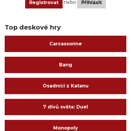
nebo
Registrovat
Přihlásit
Top deskové hry
Carcassonne
Bang
Osadníci z Katanu
7 divů světa: Duel
Monopoly