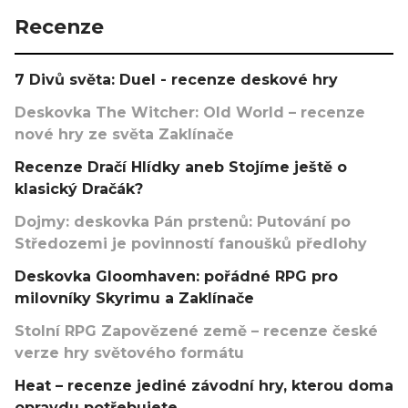
Recenze
7 Divů světa: Duel - recenze deskové hry
Deskovka The Witcher: Old World – recenze
nové hry ze světa Zaklínače
Recenze Dračí Hlídky aneb Stojíme ještě o
klasický Dračák?
Dojmy: deskovka Pán prstenů: Putování po
Středozemi je povinností fanoušků předlohy
Deskovka Gloomhaven: pořádné RPG pro
milovníky Skyrimu a Zaklínače
Stolní RPG Zapovězené země – recenze české
verze hry světového formátu
Heat – recenze jediné závodní hry, kterou doma
opravdu potřebujete