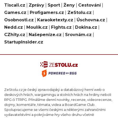
Tiscali.cz
|
Zprávy
|
Sport
|
Ženy
|
Cestování
|
Games.cz
|
Profigamers.cz
|
ZeStolu.cz
|
Osobnosti.cz
|
Karaoketexty.cz
|
Úschovna.cz
|
Nedd.cz
|
Moulík.cz
|
Fights.cz
|
Dokina.cz
|
CZhity.cz
|
Našepeníze.cz
|
Srovnám.cz
|
StartupInsider.cz
ZeStolu.cz je český zpravodajský a databázový herní web o
deskových hrách, wargamingu a stolních hrách na hrdiny neboli
RPG či TTRPG. Přinášíme denní novinky, recenze, videorecenze,
dojmy, komentáře, témata, videa a BoardGame Club.
Spolupracujeme se všemi českými a některými zahraničními
vydavatelstvími a pokrýváme hry všeho druhu včetně