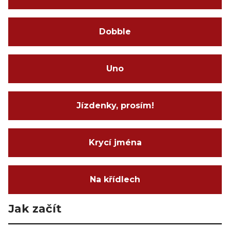
Dobble
Uno
Jízdenky, prosím!
Krycí jména
Na křídlech
Jak začít