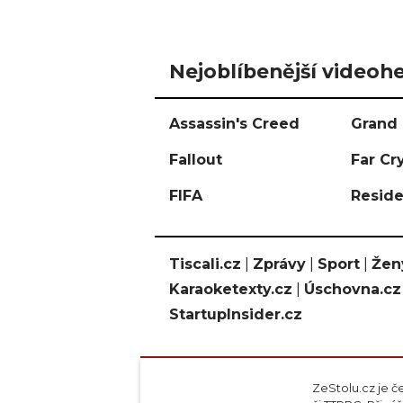
Nejoblíbenější videohe
Assassin's Creed
Grand 
Fallout
Far Cr
FIFA
Reside
Tiscali.cz
|
Zprávy
|
Sport
|
Žen
Karaoketexty.cz
|
Úschovna.cz
StartupInsider.cz
ZeStolu.cz je č