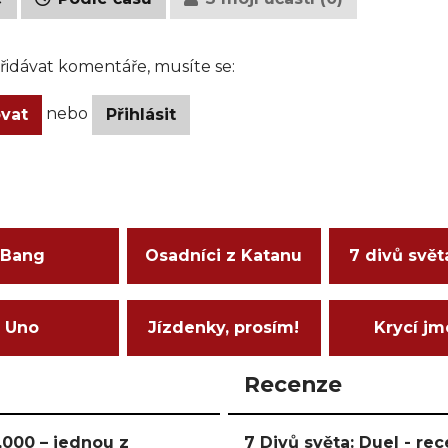
idávat komentáře, musíte se:
nebo
ovat
Přihlásit
Bang
Osadníci z Katanu
7 divů svět
Uno
Jízdenky, prosím!
Krycí j
Recenze
000 – jednou z
7 Divů světa: Duel - r