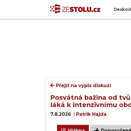
Deskov
Přejít na výpis diskuzí
Posvátná bažina od tvůr
láká k intenzivnímu ob
7.8.2026
|
Patrik Hajda
Vlákna
Doporučen