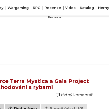
ky
Wargaming
RPG
Recenze
Videa
Katalog
Herny
ce Terra Mystica a Gaia Project
chodování s rybami
žádný komentář
é
Podle času
S mojí účastí (0)