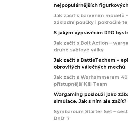
nejpopulárnějších figurkových
Jak začít s barvením modelů –
základní poučky i pokročilé t
S jakým vyprávěcím RPG byste
Jak začít s Bolt Action – w
druhé světové války
Jak začít s BattleTechem – ep
obrovitých válečných mechů
Jak začít s Warhammerem 40,
přístupnější Kill Team
Wargaming poslouží jako zába
simulace. Jak s ním ale začít?
Symbaroum Starter Set – cesta
DnD“?