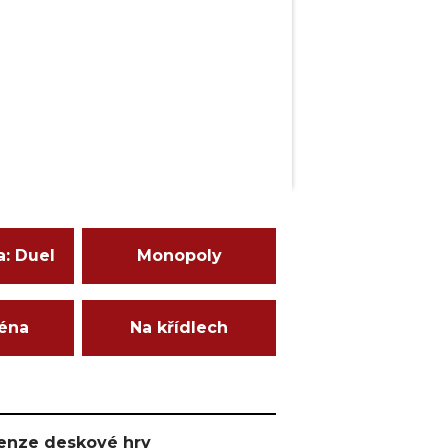
a: Duel
Monopoly
ména
Na křídlech
ecenze deskové hry