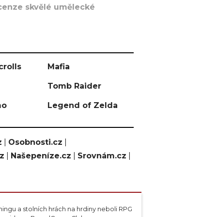
recenze skvělé umělecké
crolls
Mafia
Tomb Raider
mo
Legend of Zelda
z
|
Osobnosti.cz
|
cz
|
Našepeníze.cz
|
Srovnám.cz
|
ngu a stolních hrách na hrdiny neboli RPG