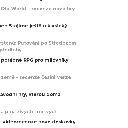
 Old World – recenze nové hry
eb Stojíme ještě o klasický
rstenů: Putování po Středozemi
 předlohy
pořádné RPG pro milovníky
 země – recenze české verze
závodní hry, kterou doma
a plná živých i mrtvých
t – videorecenze nové deskovky