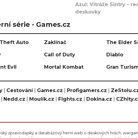
Azul: Vitráže Sintry - 
deskovky
rní série - Games.cz
Theft Auto
Zaklínač
The Elder S
y
Call of Duty
Diablo
nt Evil
Mortal Kombat
Gran Turis
y
|
Cestování
|
Games.cz
|
Profigamers.cz
|
ZeStolu.c
|
Nedd.cz
|
Moulík.cz
|
Fights.cz
|
Dokina.cz
|
CZhity.
eský zpravodajský a databázový herní web o deskových hrách, wargami