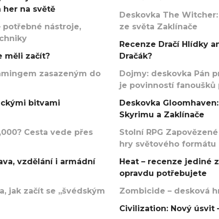
 her na světě
Deskovka The Witcher:
 potřebné nástroje,
ze světa Zaklínače
echniky
Recenze Dračí Hlídky an
 měli začít?
Dračák?
argamingem zasazeným do
Dojmy: deskovka Pán p
je povinností fanoušků
ickými bitvami
Deskovka Gloomhaven: 
Skyrimu a Zaklínače
000? Cesta vede přes
Stolní RPG Zapovězené
hry světového formátu
va, vzdělání i armádní
Heat – recenze jediné 
opravdu potřebujete
, jak začít se „švédským
Zombicide – desková hr
Civilization: Nový úsvi