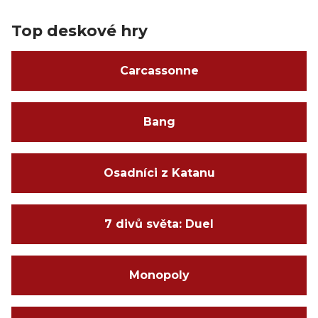
Top deskové hry
Carcassonne
Bang
Osadníci z Katanu
7 divů světa: Duel
Monopoly