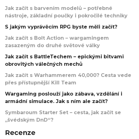
Jak začít s barvením modelů – potřebné
nástroje, základní poučky i pokročilé techniky
S jakým vyprávěcím RPG byste měli začít?
Jak začít s Bolt Action – wargamingem
zasazeným do druhé světové války
Jak začít s BattleTechem – epickými bitvami
obrovitých válečných mechů
Jak začít s Warhammerem 40,000? Cesta vede
přes přístupnější Kill Team
Wargaming poslouží jako zábava, vzdělání i
armádní simulace. Jak s ním ale začít?
Symbaroum Starter Set – cesta, jak začít se
„švédským DnD“?
Recenze