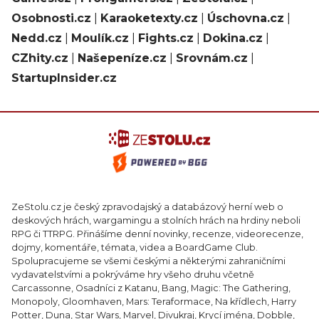
Osobnosti.cz
|
Karaoketexty.cz
|
Úschovna.cz
|
Nedd.cz
|
Moulík.cz
|
Fights.cz
|
Dokina.cz
|
CZhity.cz
|
Našepeníze.cz
|
Srovnám.cz
|
StartupInsider.cz
ZeStolu.cz je český zpravodajský a databázový herní web o
deskových hrách, wargamingu a stolních hrách na hrdiny neboli
RPG či TTRPG. Přinášíme denní novinky, recenze, videorecenze,
dojmy, komentáře, témata, videa a BoardGame Club.
Spolupracujeme se všemi českými a některými zahraničními
vydavatelstvími a pokrýváme hry všeho druhu včetně
Carcassonne, Osadníci z Katanu, Bang, Magic: The Gathering,
Monopoly, Gloomhaven, Mars: Teraformace, Na křídlech, Harry
Potter, Duna, Star Wars, Marvel, Divukraj, Krycí jména, Dobble,