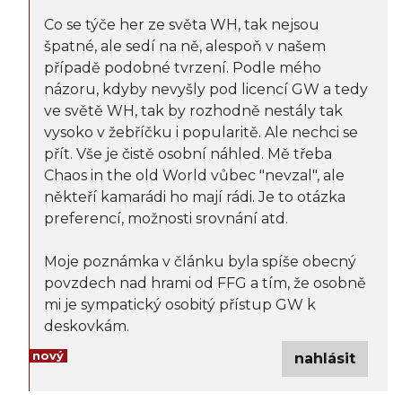
Co se týče her ze světa WH, tak nejsou
špatné, ale sedí na ně, alespoň v našem
případě podobné tvrzení. Podle mého
názoru, kdyby nevyšly pod licencí GW a tedy
ve světě WH, tak by rozhodně nestály tak
vysoko v žebříčku i popularitě. Ale nechci se
přít. Vše je čistě osobní náhled. Mě třeba
Chaos in the old World vůbec "nevzal", ale
někteří kamarádi ho mají rádi. Je to otázka
preferencí, možnosti srovnání atd.
Moje poznámka v článku byla spíše obecný
povzdech nad hrami od FFG a tím, že osobně
mi je sympatický osobitý přístup GW k
deskovkám.
nový
nahlásit