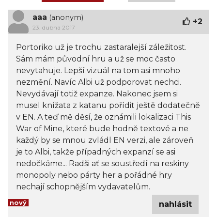
aaa
(anonym)
+
2
23. dubna 2017
Portoriko už je trochu zastaralejší záležitost.
Sám mám původní hru a už se moc často
nevytahuje. Lepší vizuál na tom asi mnoho
nezmění. Navíc Albi už podporovat nechci.
Nevydávají totiž expanze. Nakonec jsem si
musel knížata z katanu pořídit ještě dodatečně
v EN. A teď mě děsí, že oznámili lokalizaci This
War of Mine, které bude hodně textové a ne
každý by se mnou zvládl EN verzi, ale zároveň
je to Albi, takže případných expanzí se asi
nedočkáme... Radši ať se soustředí na reskiny
monopoly nebo párty her a pořádné hry
nechají schopnějším vydavatelům.
nový
nahlásit