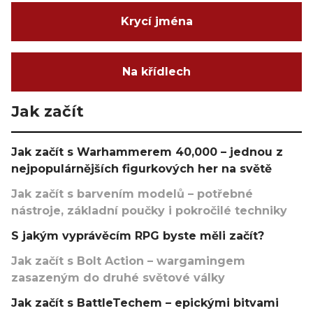
Krycí jména
Na křídlech
Jak začít
Jak začít s Warhammerem 40,000 – jednou z
nejpopulárnějších figurkových her na světě
Jak začít s barvením modelů – potřebné
nástroje, základní poučky i pokročilé techniky
S jakým vyprávěcím RPG byste měli začít?
Jak začít s Bolt Action – wargamingem
zasazeným do druhé světové války
Jak začít s BattleTechem – epickými bitvami