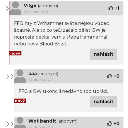
Vilge
(anonym)
+
1
23. dubna 2017
FFG hry z Wrhammer světa nejsou vůbec
špatné. Ale to co teĎ začalo dělat GW je
naprostá pecka, vem si třeba Hammerhal,
nebo novy Blood Bowl....
nový
nahlásit
aaa
(anonym)
+
0
23. dubna 2017
FFG a GW ukončili nedávno spolupráci.
nový
nahlásit
Wet bandit
(anonym)
+
0
23. dubna 2017