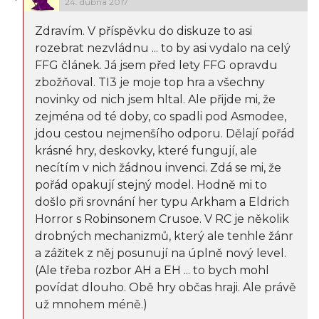
24. dubna 2017
Zdravím. V příspěvku do diskuze to asi
rozebrat nezvládnu ... to by asi vydalo na celý
FFG článek. Já jsem před lety FFG opravdu
zbožňoval. TI3 je moje top hra a všechny
novinky od nich jsem hltal. Ale přijde mi, že
zejména od té doby, co spadli pod Asmodee,
jdou cestou nejmenšího odporu. Dělají pořád
krásné hry, deskovky, které fungují, ale
necítím v nich žádnou invenci. Zdá se mi, že
pořád opakují stejný model. Hodně mi to
došlo při srovnání her typu Arkham a Eldrich
Horror s Robinsonem Crusoe. V RC je několik
drobných mechanizmů, který ale tenhle žánr
a zážitek z něj posunují na úplně nový level.
(Ale třeba rozbor AH a EH ... to bych mohl
povídat dlouho. Obě hry občas hraji. Ale právě
už mnohem méně.)