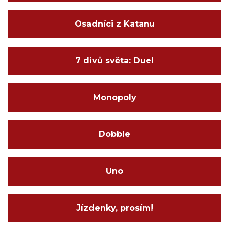
Osadníci z Katanu
7 divů světa: Duel
Monopoly
Dobble
Uno
Jízdenky, prosím!