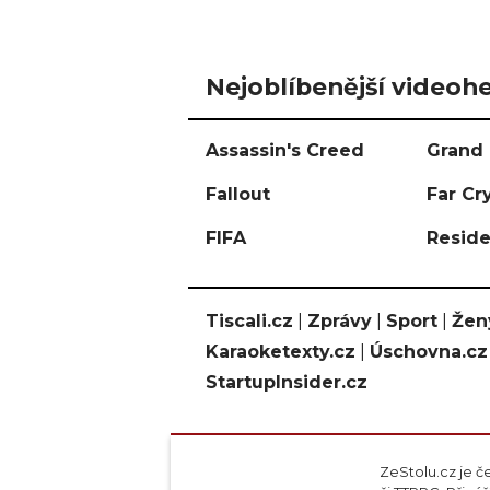
Nejoblíbenější videohe
Assassin's Creed
Grand 
Fallout
Far Cr
FIFA
Reside
Tiscali.cz
|
Zprávy
|
Sport
|
Žen
Karaoketexty.cz
|
Úschovna.cz
StartupInsider.cz
ZeStolu.cz je č