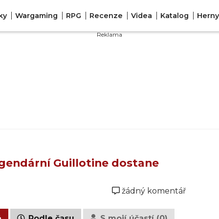
ky
Wargaming
RPG
Recenze
Videa
Katalog
Herny
Legendární Guillotine dostane
žádný komentář
é
Podle času
S mojí účastí (0)