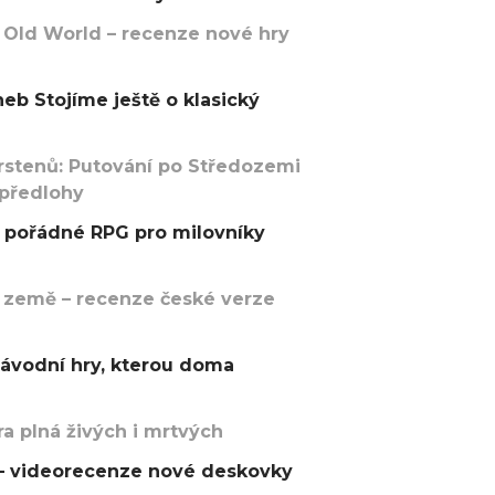
 Old World – recenze nové hry
eb Stojíme ještě o klasický
rstenů: Putování po Středozemi
 předlohy
pořádné RPG pro milovníky
 země – recenze české verze
závodní hry, kterou doma
a plná živých i mrtvých
t – videorecenze nové deskovky