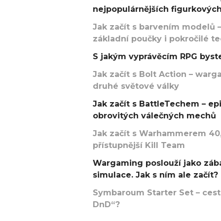
nejpopulárnějších figurkových
Jak začít s barvením modelů –
základní poučky i pokročilé t
S jakým vyprávěcím RPG byste
Jak začít s Bolt Action – w
druhé světové války
Jak začít s BattleTechem – ep
obrovitých válečných mechů
Jak začít s Warhammerem 40,
přístupnější Kill Team
Wargaming poslouží jako zába
simulace. Jak s ním ale začít?
Symbaroum Starter Set – cesta
DnD“?