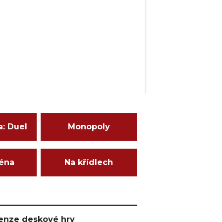
a: Duel
Monopoly
ména
Na křídlech
ecenze deskové hry