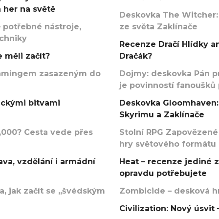
 her na světě
Deskovka The Witcher:
 potřebné nástroje,
ze světa Zaklínače
echniky
Recenze Dračí Hlídky an
 měli začít?
Dračák?
argamingem zasazeným do
Dojmy: deskovka Pán p
je povinností fanoušků
ickými bitvami
Deskovka Gloomhaven: 
Skyrimu a Zaklínače
000? Cesta vede přes
Stolní RPG Zapovězené
hry světového formátu
va, vzdělání i armádní
Heat – recenze jediné 
opravdu potřebujete
, jak začít se „švédským
Zombicide – desková hr
Civilization: Nový úsvi