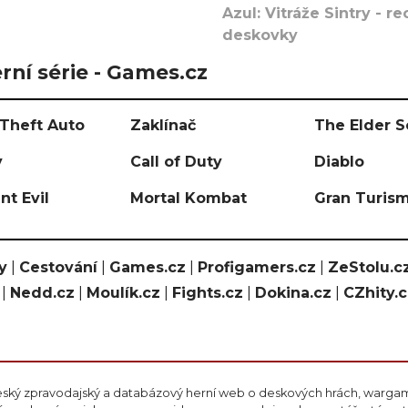
Azul: Vitráže Sintry - 
deskovky
rní série - Games.cz
Theft Auto
Zaklínač
The Elder S
y
Call of Duty
Diablo
nt Evil
Mortal Kombat
Gran Turis
y
|
Cestování
|
Games.cz
|
Profigamers.cz
|
ZeStolu.c
|
Nedd.cz
|
Moulík.cz
|
Fights.cz
|
Dokina.cz
|
CZhity.
eský zpravodajský a databázový herní web o deskových hrách, wargami