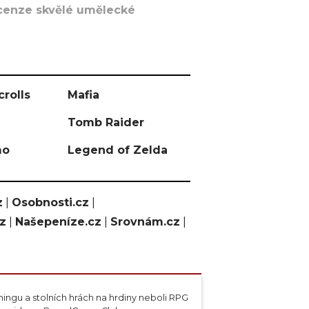
recenze skvělé umělecké
crolls
Mafia
Tomb Raider
mo
Legend of Zelda
z
|
Osobnosti.cz
|
cz
|
Našepeníze.cz
|
Srovnám.cz
|
ngu a stolních hrách na hrdiny neboli RPG