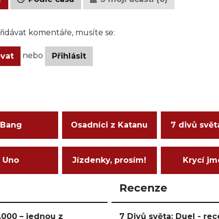
idávat komentáře, musíte se:
nebo
ovat
Přihlásit
Bang
Osadníci z Katanu
7 divů svět
Uno
Jízdenky, prosím!
Krycí j
Recenze
000 – jednou z
7 Divů světa: Duel - r