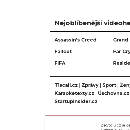
Nejoblíbenější videohe
Assassin's Creed
Grand 
Fallout
Far Cr
FIFA
Reside
Tiscali.cz
|
Zprávy
|
Sport
|
Žen
Karaoketexty.cz
|
Úschovna.cz
StartupInsider.cz
ZeStolu.cz je č