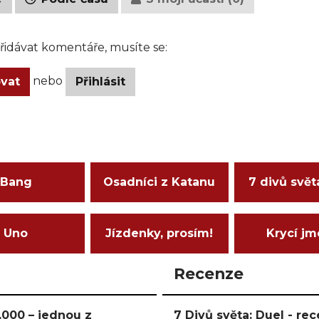
idávat komentáře, musíte se:
nebo
ovat
Přihlásit
Bang
Osadníci z Katanu
7 divů svět
Uno
Jízdenky, prosím!
Krycí j
Recenze
000 – jednou z
7 Divů světa: Duel - r