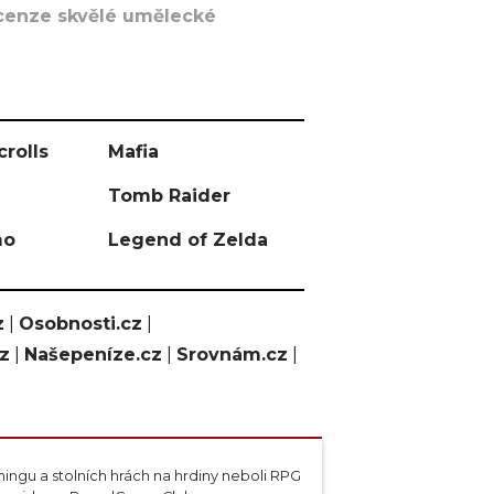
recenze skvělé umělecké
crolls
Mafia
Tomb Raider
mo
Legend of Zelda
z
|
Osobnosti.cz
|
cz
|
Našepeníze.cz
|
Srovnám.cz
|
ngu a stolních hrách na hrdiny neboli RPG