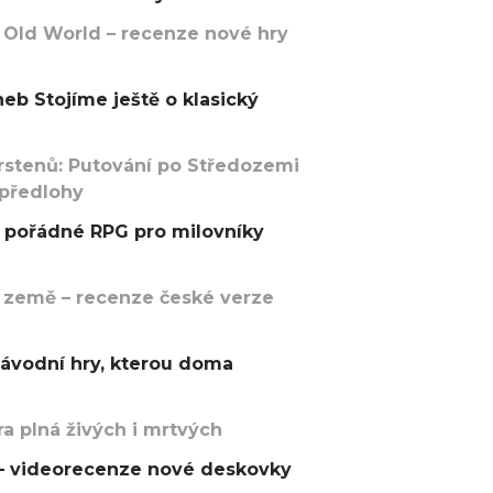
 Old World – recenze nové hry
eb Stojíme ještě o klasický
rstenů: Putování po Středozemi
 předlohy
pořádné RPG pro milovníky
 země – recenze české verze
závodní hry, kterou doma
a plná živých i mrtvých
t – videorecenze nové deskovky