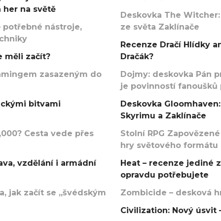
 her na světě
Deskovka The Witcher:
 potřebné nástroje,
ze světa Zaklínače
echniky
Recenze Dračí Hlídky an
 měli začít?
Dračák?
argamingem zasazeným do
Dojmy: deskovka Pán p
je povinností fanoušků
ickými bitvami
Deskovka Gloomhaven: 
Skyrimu a Zaklínače
000? Cesta vede přes
Stolní RPG Zapovězené
hry světového formátu
va, vzdělání i armádní
Heat – recenze jediné 
opravdu potřebujete
, jak začít se „švédským
Zombicide – desková hr
Civilization: Nový úsvi