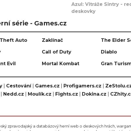
Azul: Vitráže Sintry - 
deskovky
rní série - Games.cz
Theft Auto
Zaklínač
The Elder S
y
Call of Duty
Diablo
nt Evil
Mortal Kombat
Gran Turis
y
|
Cestování
|
Games.cz
|
Profigamers.cz
|
ZeStolu.c
|
Nedd.cz
|
Moulík.cz
|
Fights.cz
|
Dokina.cz
|
CZhity.
eský zpravodajský a databázový herní web o deskových hrách, wargami