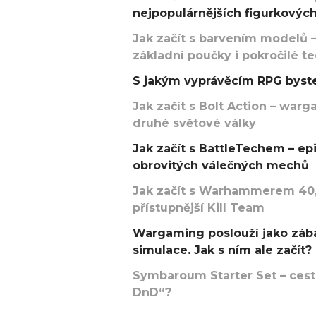
nejpopulárnějších figurkových
Jak začít s barvením modelů –
základní poučky i pokročilé t
S jakým vyprávěcím RPG byste
Jak začít s Bolt Action – w
druhé světové války
Jak začít s BattleTechem – ep
obrovitých válečných mechů
Jak začít s Warhammerem 40,
přístupnější Kill Team
Wargaming poslouží jako zába
simulace. Jak s ním ale začít?
Symbaroum Starter Set – cesta
DnD“?