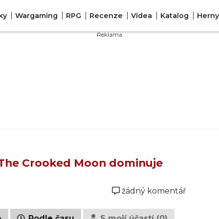
ky
Wargaming
RPG
Recenze
Videa
Katalog
Herny
E The Crooked Moon dominuje
žádný komentář
é
Podle času
S mojí účastí (0)