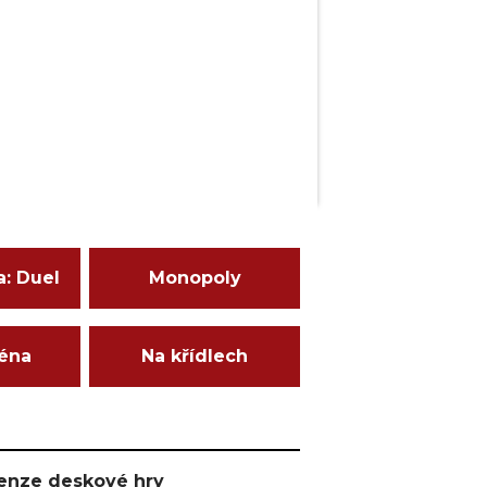
a: Duel
Monopoly
ména
Na křídlech
ecenze deskové hry