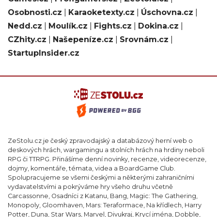
Osobnosti.cz
|
Karaoketexty.cz
|
Úschovna.cz
|
Nedd.cz
|
Moulík.cz
|
Fights.cz
|
Dokina.cz
|
CZhity.cz
|
Našepeníze.cz
|
Srovnám.cz
|
StartupInsider.cz
ZeStolu.cz je český zpravodajský a databázový herní web o
deskových hrách, wargamingu a stolních hrách na hrdiny neboli
RPG či TTRPG. Přinášíme denní novinky, recenze, videorecenze,
dojmy, komentáře, témata, videa a BoardGame Club.
Spolupracujeme se všemi českými a některými zahraničními
vydavatelstvími a pokrýváme hry všeho druhu včetně
Carcassonne, Osadníci z Katanu, Bang, Magic: The Gathering,
Monopoly, Gloomhaven, Mars: Teraformace, Na křídlech, Harry
Potter, Duna, Star Wars, Marvel, Divukraj, Krycí jména, Dobble,