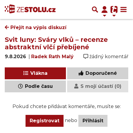
Přejít na výpis diskuzí
Svit luny: Sváry vlků – recenze
abstraktní vlčí přebíjené
9.8.2026
|
Radek Rath Malý
žádný komentář
Vlákna
Doporučené
Podle času
S mojí účastí (0)
Pokud chcete přidávat komentáře, musíte se:
nebo
Registrovat
Přihlásit