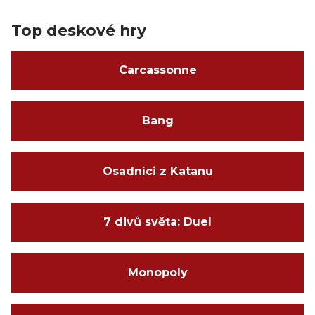
Top deskové hry
Carcassonne
Bang
Osadníci z Katanu
7 divů světa: Duel
Monopoly