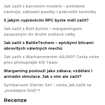
Jak začít s barvením modelů – potřebné
nástroje, základní poučky i pokročilé techniky
S jakým vyprávěcím RPG byste měli začít?
Jak začít s Bolt Action – wargamingem
zasazeným do druhé světové války
Jak začít s BattleTechem – epickými bitvami
obrovitých válečných mechů
Jak začít s Warhammerem 40,000? Cesta vede
přes přístupnější Kill Team
Wargaming poslouží jako zábava, vzdělání i
armádní simulace. Jak s ním ale začít?
Symbaroum Starter Set – cesta, jak začít se
„švédským DnD“?
Recenze