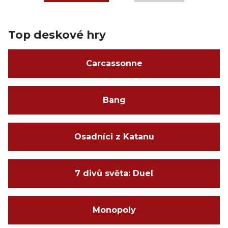
Top deskové hry
Carcassonne
Bang
Osadníci z Katanu
7 divů světa: Duel
Monopoly