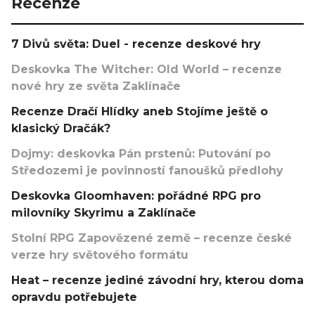
Recenze
7 Divů světa: Duel - recenze deskové hry
Deskovka The Witcher: Old World – recenze
nové hry ze světa Zaklínače
Recenze Dračí Hlídky aneb Stojíme ještě o
klasický Dračák?
Dojmy: deskovka Pán prstenů: Putování po
Středozemi je povinností fanoušků předlohy
Deskovka Gloomhaven: pořádné RPG pro
milovníky Skyrimu a Zaklínače
Stolní RPG Zapovězené země – recenze české
verze hry světového formátu
Heat – recenze jediné závodní hry, kterou doma
opravdu potřebujete