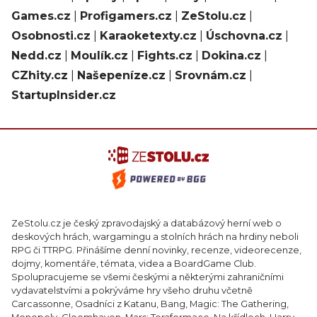
Games.cz
|
Profigamers.cz
|
ZeStolu.cz
|
Osobnosti.cz
|
Karaoketexty.cz
|
Úschovna.cz
|
Nedd.cz
|
Moulík.cz
|
Fights.cz
|
Dokina.cz
|
CZhity.cz
|
Našepeníze.cz
|
Srovnám.cz
|
StartupInsider.cz
ZeStolu.cz je český zpravodajský a databázový herní web o
deskových hrách, wargamingu a stolních hrách na hrdiny neboli
RPG či TTRPG. Přinášíme denní novinky, recenze, videorecenze,
dojmy, komentáře, témata, videa a BoardGame Club.
Spolupracujeme se všemi českými a některými zahraničními
vydavatelstvími a pokrýváme hry všeho druhu včetně
Carcassonne, Osadníci z Katanu, Bang, Magic: The Gathering,