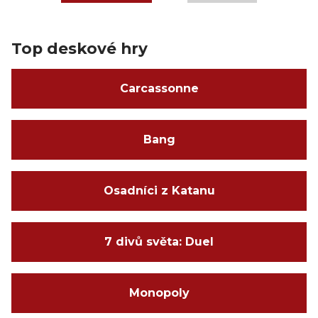
Top deskové hry
Carcassonne
Bang
Osadníci z Katanu
7 divů světa: Duel
Monopoly