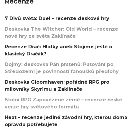
Recenze
7 Divů světa: Duel - recenze deskové hry
Deskovka The Witcher: Old World – recenze
nové hry ze světa Zaklínače
Recenze Dračí Hlídky aneb Stojíme ještě o
klasický Dračák?
Dojmy: deskovka Pán prstenů: Putování po
Středozemi je povinností fanoušků předlohy
Deskovka Gloomhaven: pořádné RPG pro
milovníky Skyrimu a Zaklínače
Stolní RPG Zapovězené země – recenze české
verze hry světového formátu
Heat – recenze jediné závodní hry, kterou doma
opravdu potřebujete