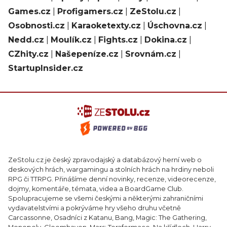
Games.cz
|
Profigamers.cz
|
ZeStolu.cz
|
Osobnosti.cz
|
Karaoketexty.cz
|
Úschovna.cz
|
Nedd.cz
|
Moulík.cz
|
Fights.cz
|
Dokina.cz
|
CZhity.cz
|
Našepeníze.cz
|
Srovnám.cz
|
StartupInsider.cz
ZeStolu.cz je český zpravodajský a databázový herní web o
deskových hrách, wargamingu a stolních hrách na hrdiny neboli
RPG či TTRPG. Přinášíme denní novinky, recenze, videorecenze,
dojmy, komentáře, témata, videa a BoardGame Club.
Spolupracujeme se všemi českými a některými zahraničními
vydavatelstvími a pokrýváme hry všeho druhu včetně
Carcassonne, Osadníci z Katanu, Bang, Magic: The Gathering,