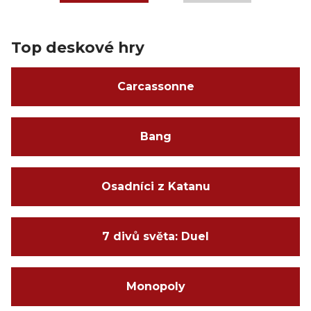
Top deskové hry
Carcassonne
Bang
Osadníci z Katanu
7 divů světa: Duel
Monopoly