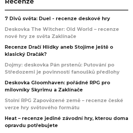
Recenze
7 Divů světa: Duel - recenze deskové hry
Deskovka The Witcher: Old World – recenze
nové hry ze světa Zaklínače
Recenze Dračí Hlídky aneb Stojíme ještě o
klasický Dračák?
Dojmy: deskovka Pán prstenů: Putování po
Středozemi je povinností fanoušků předlohy
Deskovka Gloomhaven: pořádné RPG pro
milovníky Skyrimu a Zaklínače
Stolní RPG Zapovězené země – recenze české
verze hry světového formátu
Heat – recenze jediné závodní hry, kterou doma
opravdu potřebujete