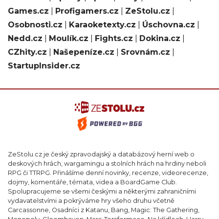
Games.cz
|
Profigamers.cz
|
ZeStolu.cz
|
Osobnosti.cz
|
Karaoketexty.cz
|
Úschovna.cz
|
Nedd.cz
|
Moulík.cz
|
Fights.cz
|
Dokina.cz
|
CZhity.cz
|
Našepeníze.cz
|
Srovnám.cz
|
StartupInsider.cz
ZeStolu.cz je český zpravodajský a databázový herní web o
deskových hrách, wargamingu a stolních hrách na hrdiny neboli
RPG či TTRPG. Přinášíme denní novinky, recenze, videorecenze,
dojmy, komentáře, témata, videa a BoardGame Club.
Spolupracujeme se všemi českými a některými zahraničními
vydavatelstvími a pokrýváme hry všeho druhu včetně
Carcassonne, Osadníci z Katanu, Bang, Magic: The Gathering,