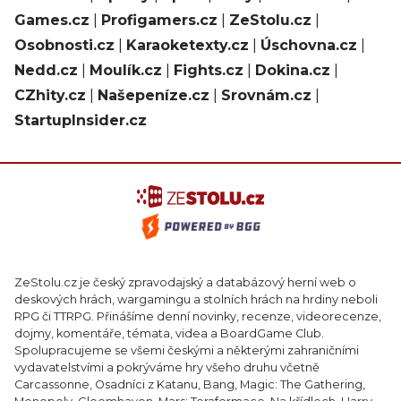
Games.cz
|
Profigamers.cz
|
ZeStolu.cz
|
Osobnosti.cz
|
Karaoketexty.cz
|
Úschovna.cz
|
Nedd.cz
|
Moulík.cz
|
Fights.cz
|
Dokina.cz
|
CZhity.cz
|
Našepeníze.cz
|
Srovnám.cz
|
StartupInsider.cz
ZeStolu.cz je český zpravodajský a databázový herní web o
deskových hrách, wargamingu a stolních hrách na hrdiny neboli
RPG či TTRPG. Přinášíme denní novinky, recenze, videorecenze,
dojmy, komentáře, témata, videa a BoardGame Club.
Spolupracujeme se všemi českými a některými zahraničními
vydavatelstvími a pokrýváme hry všeho druhu včetně
Carcassonne, Osadníci z Katanu, Bang, Magic: The Gathering,