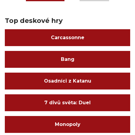
Top deskové hry
Carcassonne
Bang
Osadníci z Katanu
7 divů světa: Duel
Monopoly