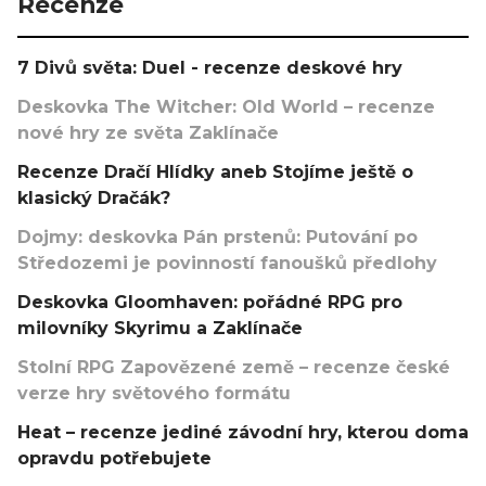
Recenze
7 Divů světa: Duel - recenze deskové hry
Deskovka The Witcher: Old World – recenze
nové hry ze světa Zaklínače
Recenze Dračí Hlídky aneb Stojíme ještě o
klasický Dračák?
Dojmy: deskovka Pán prstenů: Putování po
Středozemi je povinností fanoušků předlohy
Deskovka Gloomhaven: pořádné RPG pro
milovníky Skyrimu a Zaklínače
Stolní RPG Zapovězené země – recenze české
verze hry světového formátu
Heat – recenze jediné závodní hry, kterou doma
opravdu potřebujete