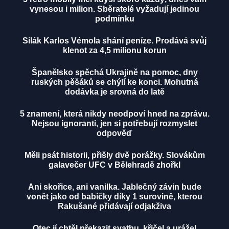
vynesou i milion. Sběratelé vyžadují jedinou
podmínku
Silák Karlos Vémola shání peníze. Prodává svůj
klenot za 4,5 milionu korun
Španělsko spěchá Ukrajině na pomoc, dny
ruských pěšáků se chýlí ke konci. Mohutná
dodávka je srovná do latě
5 znamení, která nikdy neodpoví hned na zprávu.
Nejsou ignoranti, jen si potřebují rozmyslet
odpověď
Měli psát historii, přišly dvě porážky. Slovákům
galavečer UFC v Bělehradě zhořkl
Ani skořice, ani vanilka. Jablečný závin bude
vonět jako od babičky díky 1 surovině, kterou
Rakušané přidávají odjakživa
Otec jí chtěl překazit svatbu, křičel a urážel