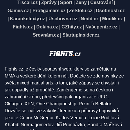
Tiscali.cz
|
Zprávy
|
Sport
|
Ženy
|
Cestování
|
Games.cz
|
Profigamers.cz
|
ZeStolu.cz
|
Osobnosti.cz
|
Karaoketexty.cz
|
Úschovna.cz
|
Nedd.cz
|
Moulík.cz
|
Fights.cz
|
Dokina.cz
|
CZhity.cz
|
Našepeníze.cz
|
Srovnám.cz
|
StartupInsider.cz
Fights.cz je český sportovní web, který se zaměřuje na
MMA a veškeré dění kolem něj. Dočtete se zde novinky ze
světa mixed martial arts, o tom, jaké zápasy se chystají i
jak dopadly už proběhlé. Zaměřujeme se na českou i
zahraniční scénu, především pak organizace UFC,
Oktagon, XFN, One Championship, Rizin či Bellator.
Dozvíte se i víc ze zákulisí tréninku a přípravy bojovníků
jako je Conor McGregor, Karlos Vémola, Lucie Pudilová,
Khabib Nurmagomedov, Jiří Procházka, Sandra Mašková