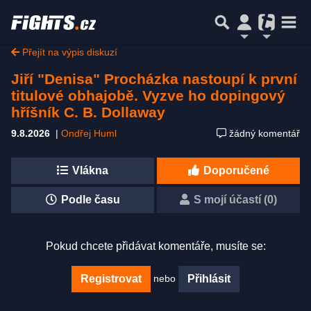
Přejít na výpis diskuzí
Jiří "Denisa" Procházka nastoupí k první
titulové obhajobě. Vyzve ho dopingový
hříšník C. B. Dollaway
9.8.2026
|
Ondřej Huml
žádný komentář
Vlákna
Doporučené
Podle času
S mojí účastí (0)
Pokud chcete přidávat komentáře, musíte se:
nebo
Registrovat
Přihlásit