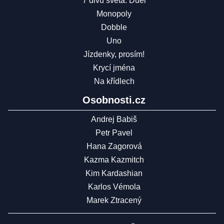
7 divů světa: Duel
Monopoly
Dobble
Uno
Jízdenky, prosím!
Krycí jména
Na křídlech
Osobnosti.cz
Andrej Babiš
Petr Pavel
Hana Zagorová
Kazma Kazmitch
Kim Kardashian
Karlos Vémola
Marek Ztracený