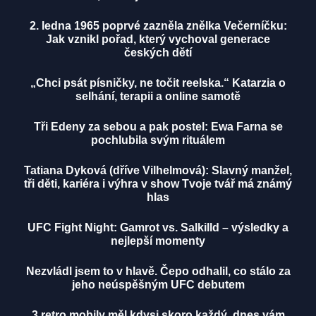
2. ledna 1965 poprvé zazněla znělka Večerníčku:
Jak vznikl pořad, který vychoval generace
českých dětí
„Chci psát písničky, ne točit reelska.“ Katarzia o
selhání, terapii a online samotě
Tři Edeny za sebou a pak postel: Ewa Farna se
pochlubila svým rituálem
Tatiana Dyková (dříve Vilhelmová): Slavný manžel,
tři děti, kariéra i výhra v show Tvoje tvář má známý
hlas
UFC Fight Night: Gamrot vs. Salkilld – výsledky a
nejlepší momenty
Nezvládl jsem to v hlavě. Čepo odhalil, co stálo za
jeho neúspěšným UFC debutem
3 retro mobily měl kdysi skoro každý, dnes vám