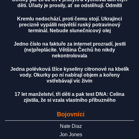
děti. Úřady je prosily, ať se odstěhují. Odmítli
Kremlu nedochází, proti čemu stojí. Ukrajinci
precizně vypálili největší ruský potravinový
terminál. Nebude slunečnicový olej
Jedno číslo na faktuře za internet prozradí, jestli
(ne)přeplácíte. Většina Čechů ho nikdy
nekontrolovala
Jedna polévková lžíce kyseliny citronové na kbelík
vody. Okurky po ní nabírají objem a kořeny
vstřebávají víc živin
17 let manželství, tři děti a pak test DNA: Celina
zjistila, že si vzala vlastního příbuzného
Bojovníci
Nate Diaz
Jon Jones