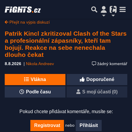
Přejít na výpis diskuzí
Patrik Kincl zkritizoval Clash of the Stars
a profesionální zápasníky, kteří tam
bojují. Reakce na sebe nenechala
dlouho čekat
8.8.2026
|
Nikola Andreev
žádný komentář
Vlákna
Doporučené
Podle času
S mojí účastí (0)
Pokud chcete přidávat komentáře, musíte se:
nebo
Registrovat
Přihlásit