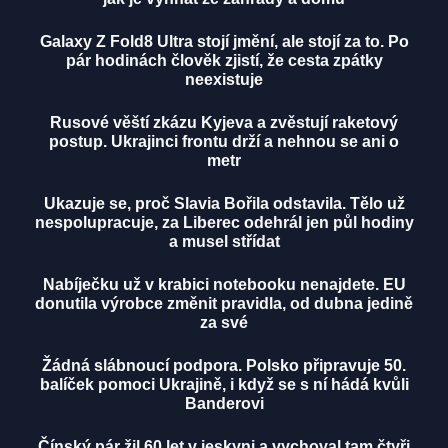
Galaxy Z Fold8 Ultra stojí jmění, ale stojí za to. Po
pár hodinách člověk zjistí, že cesta zpátky
neexistuje
Rusové věští zkázu Kyjeva a zvěstují raketový
postup. Ukrajinci frontu drží a nehnou se ani o
metr
Ukazuje se, proč Slavia Bořila odstavila. Tělo už
nespolupracuje, za Liberec odehrál jen půl hodiny
a musel střídat
Nabíječku už v krabici notebooku nenajdete. EU
donutila výrobce změnit pravidla, od dubna jedině
za své
Žádná slábnoucí podpora. Polsko připravuje 50.
balíček pomoci Ukrajině, i když se s ní hádá kvůli
Banderovi
Čínský pár žil 60 let v jeskyni a vychoval tam čtyři