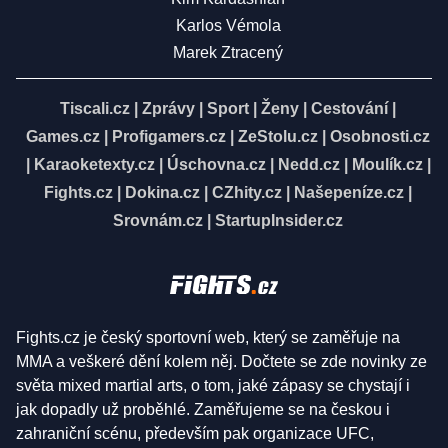
Karlos Vémola
Marek Ztracený
Tiscali.cz
|
Zprávy
|
Sport
|
Ženy
|
Cestování
|
Games.cz
|
Profigamers.cz
|
ZeStolu.cz
|
Osobnosti.cz
|
Karaoketexty.cz
|
Úschovna.cz
|
Nedd.cz
|
Moulík.cz
|
Fights.cz
|
Dokina.cz
|
CZhity.cz
|
Našepeníze.cz
|
Srovnám.cz
|
StartupInsider.cz
Fights.cz je český sportovní web, který se zaměřuje na
MMA a veškeré dění kolem něj. Dočtete se zde novinky ze
světa mixed martial arts, o tom, jaké zápasy se chystají i
jak dopadly už proběhlé. Zaměřujeme se na českou i
zahraniční scénu, především pak organizace UFC,