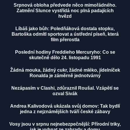
Srpnová obloha předvede něco mimořádného.
Zatmění Slunce vystřídá noc plná padajících
hvězd
Líbáš jako bůh: Poledňáková dostala stopku,
Bartoška odmítl sportovat a ústřední píseň, která
film přerostla
Poslední hodiny Freddieho Mercuryho: Co se
skutečně dělo 24. listopadu 1991
Žádná mouka, žádný cukr, žádné mléko, jídelníček
Ronalda je záměrně jednotvárný
Nezápasím v Clashi, zdůraznil Roušal. Vzápětí se
ozval Sivák
Andrea Kalivodová ukázala svůj domov: Tak bydlí
jedna z nejznámějších tváří české zábavy
Vosy jsou v srpnu nejnebezpečnější: Přírodní triky,
jak je vyhnat ze zahrady a domu