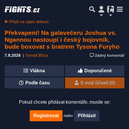
Přejít na výpis diskuzí
Překvapení! Na galavečeru Joshua vs.
Ngannou nastoupí i český bojovník,
bude boxovat s bratrem Tysona Furyho
7.8.2026
|
Tomáš Bříza
žádný komentář
Vlákna
Doporučené
Podle času
S mojí účastí (0)
Pokud chcete přidávat komentáře, musíte se:
nebo
Registrovat
Přihlásit