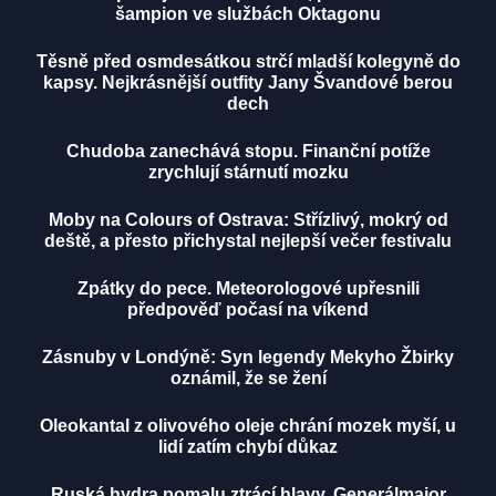
šampion ve službách Oktagonu
Těsně před osmdesátkou strčí mladší kolegyně do
kapsy. Nejkrásnější outfity Jany Švandové berou
dech
Chudoba zanechává stopu. Finanční potíže
zrychlují stárnutí mozku
Moby na Colours of Ostrava: Střízlivý, mokrý od
deště, a přesto přichystal nejlepší večer festivalu
Zpátky do pece. Meteorologové upřesnili
předpověď počasí na víkend
Zásnuby v Londýně: Syn legendy Mekyho Žbirky
oznámil, že se žení
Oleokantal z olivového oleje chrání mozek myší, u
lidí zatím chybí důkaz
Ruská hydra pomalu ztrácí hlavy. Generálmajor