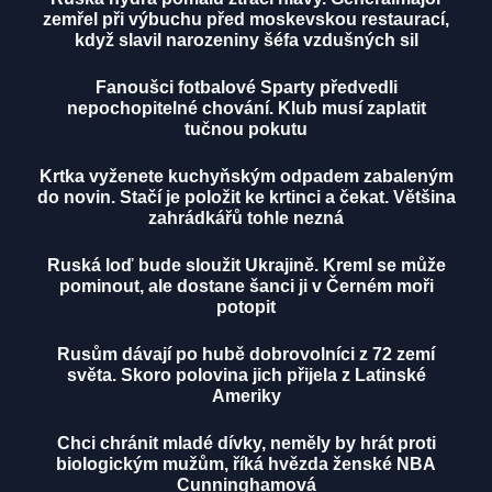
zemřel při výbuchu před moskevskou restaurací,
když slavil narozeniny šéfa vzdušných sil
Fanoušci fotbalové Sparty předvedli
nepochopitelné chování. Klub musí zaplatit
tučnou pokutu
Krtka vyženete kuchyňským odpadem zabaleným
do novin. Stačí je položit ke krtinci a čekat. Většina
zahrádkářů tohle nezná
Ruská loď bude sloužit Ukrajině. Kreml se může
pominout, ale dostane šanci ji v Černém moři
potopit
Rusům dávají po hubě dobrovolníci z 72 zemí
světa. Skoro polovina jich přijela z Latinské
Ameriky
Chci chránit mladé dívky, neměly by hrát proti
biologickým mužům, říká hvězda ženské NBA
Cunninghamová