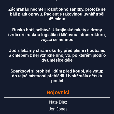
Záchranáři nechtěli rozbít okno sanitky, protože se
báli platit opravu. Pacient s rakovinou uvnitř trpěl
45 minut
Rusko hoří, selhává. Ukrajinské rakety a drony
tvrdě drtí ruskou logistiku i klíčovou infrastrukturu,
vojáci se nehnou
Jód z lékárny chrání okurky před plísní i houbami.
S chlebem z něj vznikne hnojivo, po kterém plodí o
dva měsíce déle
Sparksovi si prohlédli dům před koupí, ale vstup
do tajné místnosti přehlédli. Uvnitř stála dětská
postel
Bojovníci
Nate Diaz
Jon Jones