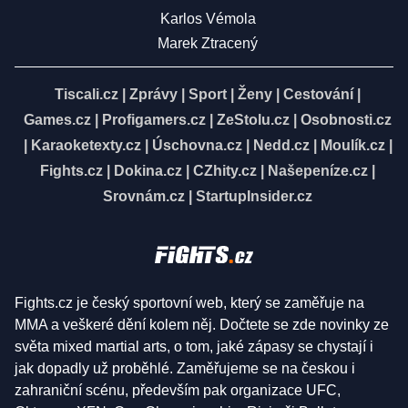
Karlos Vémola
Marek Ztracený
Tiscali.cz
|
Zprávy
|
Sport
|
Ženy
|
Cestování
|
Games.cz
|
Profigamers.cz
|
ZeStolu.cz
|
Osobnosti.cz
|
Karaoketexty.cz
|
Úschovna.cz
|
Nedd.cz
|
Moulík.cz
|
Fights.cz
|
Dokina.cz
|
CZhity.cz
|
Našepeníze.cz
|
Srovnám.cz
|
StartupInsider.cz
Fights.cz je český sportovní web, který se zaměřuje na
MMA a veškeré dění kolem něj. Dočtete se zde novinky ze
světa mixed martial arts, o tom, jaké zápasy se chystají i
jak dopadly už proběhlé. Zaměřujeme se na českou i
zahraniční scénu, především pak organizace UFC,