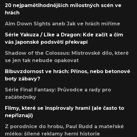
20 nejpamětihodnějších milostných scén ve
hrách
Aim Down Sights aneb Jak ve hrách míříme
Série Yakuza / Like a Dragon: Kde začít a čím
vás japonské podsvětí překvapí
Shadow of the Colossus: Mistrovské dílo, které
se jen tak nebude opakovat
Blbuvzdornost ve hrách: Přínos, nebo betonové
boty zábavy?
Série Final Fantasy: Průvodce a rady pro
začátečníky
Filmy, které se inspirovaly hrami (ale často to
nepřiznají)
Z porodnice do hrobu, Paul Rudd a mateřské
mléko: šílené reklamy herní historie