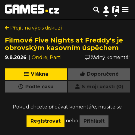
Přejít na výpis diskuzí
Filmové Five Nights at Freddy's je
obrovským kasovním úspěchem
9.8.2026
|
Ondřej Partl
žádný komentář
Vlákna
Doporučené
Podle času
S mojí účastí (0)
Pokud chcete přidávat komentáře, musíte se:
nebo
Registrovat
Přihlásit