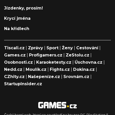
Jízdenky, prosím!
Krycí jména
Na křídlech
Tiscali.cz
|
Zprávy
|
Sport
|
Ženy
|
Cestování
|
Games.cz
|
Profigamers.cz
|
ZeStolu.cz
|
Osobnosti.cz
|
Karaoketexty.cz
|
Úschovna.cz
|
Nedd.cz
|
Moulík.cz
|
Fights.cz
|
Dokina.cz
|
CZhity.cz
|
Našepeníze.cz
|
Srovnám.cz
|
StartupInsider.cz
Český herní web, který se soustředí na hry pro PC, PlayStation 5,