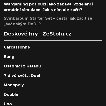
Wargaming poslouží jako zábava, vzdělání i
armádní simulace. Jak s ním ale začít?
Symbaroum Starter Set – cesta, jak začít se
„švédským DnD“?
Deskové hry - ZeStolu.cz
Carcassonne
Bang
Osadníci z Katanu
7 divů světa: Duel
Monopoly
Dobble
Uno