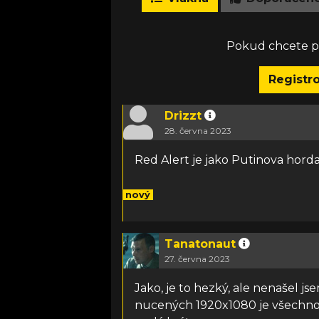
Pokud chcete př
Registr
Drizzt
28. června 2023
Red Alert je jako Putinova hord
nový
Tanatonaut
27. června 2023
Jako, je to hezký, ale nenašel js
nucených 1920x1080 je všechno t