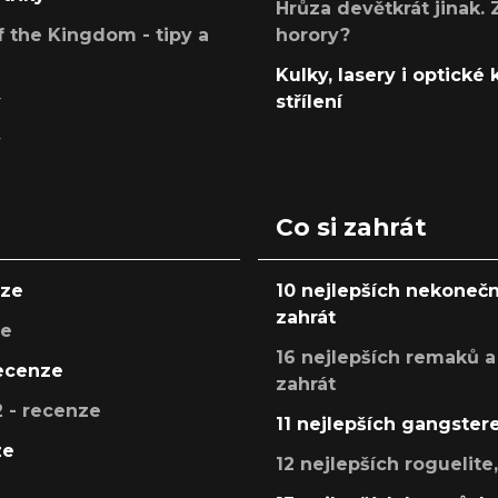
Hrůza devětkrát jinak. 
 the Kingdom - tipy a
horory?
Kulky, lasery i optické
y
střílení
y
Co si zahrát
nze
10 nejlepších nekonečn
zahrát
ze
16 nejlepších remaků a
recenze
zahrát
 - recenze
11 nejlepších gangstere
ze
12 nejlepších roguelite