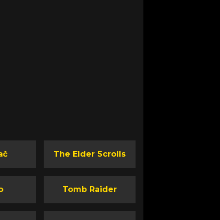
ač
The Elder Scrolls
o
Tomb Raider