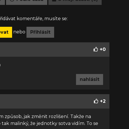
idávat komentáře, musíte se:
nebo
ovat
Přihlásit
+
0
a
nahlásit
+
2
em způsob, jak změnit rozlišení. Takže na
ak malinký, že jednotky sotva vidím. To se