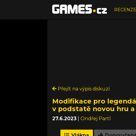
RECENZ
Přejít na výpis diskuzí
Modifikace pro legend
v podstatě novou hru 
27.6.2023
|
Ondřej Partl
Vlákna
Doporučen