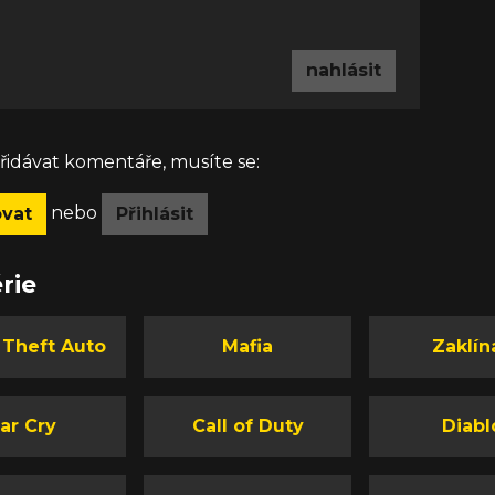
nahlásit
idávat komentáře, musíte se:
nebo
ovat
Přihlásit
rie
 Theft Auto
Mafia
Zaklín
ar Cry
Call of Duty
Diabl