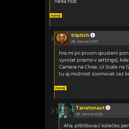
nedá hrát.
nový
triptich
28. června 2023
hra mi pri prvom spustení pon
vyvolať priamo v settings), kd
Camera na Close, UI Scale na 
tu aj možnosť zoomovať cez ko
nový
Tanatonaut
28. června 2023
Aha. přibližovací kolečko jse