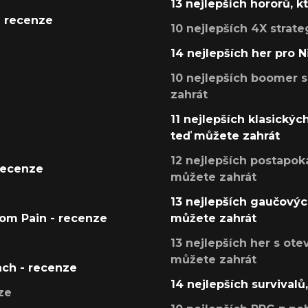
13 nejlepších hororů, k
- recenze
10 nejlepších 4X strate
14 nejlepších her pro 
10 nejlepších boomer s
zahrát
11 nejlepších klasickýc
teď můžete zahrát
12 nejlepších postapoka
recenze
můžete zahrát
13 nejlepších gaučových
tom Pain - recenze
můžete zahrát
13 nejlepších her s ot
můžete zahrát
ach - recenze
14 nejlepších survivalů
ze