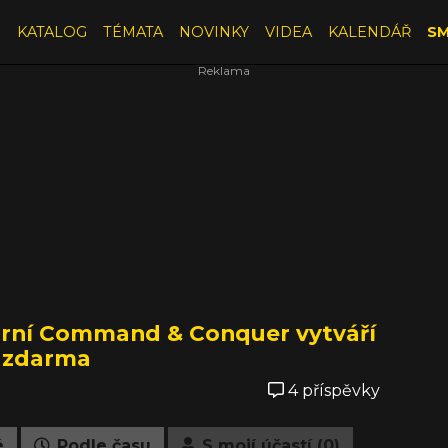
E
KATALOG
TÉMATA
NOVINKY
VIDEA
KALENDÁŘ
SM
ární Command & Conquer vytváří
a zdarma
4 příspěvky
é
Podle času
S mojí účastí (0)