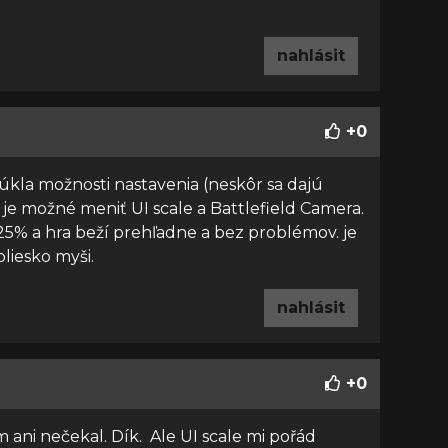
nahlásit
+
0
úkla možnosti nastavenia (neskôr sa dajú
e je možné meniť UI scale a Battlefield Camera.
125% a hra beží prehľadne a bez problémov. je
liesko myši.
nahlásit
+
0
m ani nečekal. Dík. Ale UI scale mi pořád