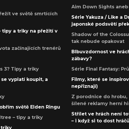
Aim Down Sights aneb 
přežít ve světě smrtících
Série Yakuza / Like a D
japonské podsvětí pře
tipy a triky na přežití v
Shadow of the Colossus
tak nebude opakovat
ota začínajících trenérů
Blbuvzdornost ve hrách
zábavy?
 3? Tipy a triky
Série Final Fantasy: P
se vyplatí koupit, a
Filmy, které se inspirov
nepřiznají)
ky
Z porodnice do hrobu,
šílené reklamy herní hi
v obřím světě Elden Ringu
Střílet ve hrách není to
ree – tipy a triky
– i když si to dost hráč
triky