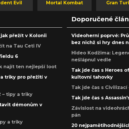
dent Evil
Mortal Kombat
Gran Tur
Doporučené člá
jak přežít v Kolonii
Videoherní poprvé: Pr
bez nichž si hry dnes
žít na Tau Ceti IV
Hideo Kodžima: Legendá
fieldu 6
nešlápnul vedle
k najít ten nejlepší loot
Tak jde čas s Heroes o
a triky pro přežití v
kultovní tahovky
Tak jde čas s Civilizací
 tipy a triky
Tak jde čas s Assassin'
postavit démonům v
Závislost na videohrác
pán
py a triky
20 nejpamětihodnějšíc