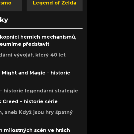
ismo
Legend of Zelda
nky
ůkopníci herních mechanismů,
 neumíme představit
rní vývojář, který 40 let
f Might and Magic – historie
 – historie legendární strategie
s Creed - historie série
h, aneb Když jsou hry špatný
h milostných scén ve hrách