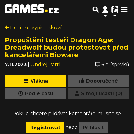
Přejít na výpis diskuzí
Propuštění testeři Dragon Age:
Dreadwolf budou protestovat před
kancelářemi Bioware
7.11.2023
|
Ondřej Partl
6 příspěvků
Vlákna
Doporučené
Podle času
S mojí účastí (0)
Pokud chcete přidávat komentáře, musíte se:
nebo
Registrovat
Přihlásit