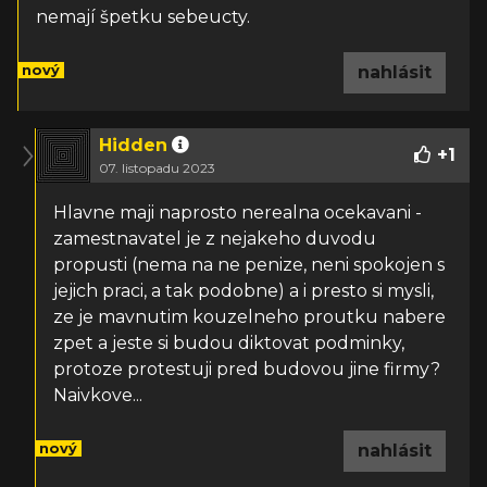
nemají špetku sebeucty.
nový
nahlásit
Hidden
+
1
07. listopadu 2023
Hlavne maji naprosto nerealna ocekavani -
zamestnavatel je z nejakeho duvodu
propusti (nema na ne penize, neni spokojen s
jejich praci, a tak podobne) a i presto si mysli,
ze je mavnutim kouzelneho proutku nabere
zpet a jeste si budou diktovat podminky,
protoze protestuji pred budovou jine firmy?
Naivkove...
nový
nahlásit