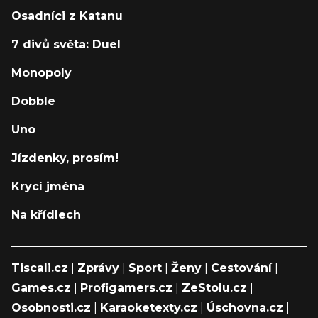
Osadníci z Katanu
7 divů světa: Duel
Monopoly
Dobble
Uno
Jízdenky, prosím!
Krycí jména
Na křídlech
Tiscali.cz
|
Zprávy
|
Sport
|
Ženy
|
Cestování
|
Games.cz
|
Profigamers.cz
|
ZeStolu.cz
|
Osobnosti.cz
|
Karaoketexty.cz
|
Úschovna.cz
|