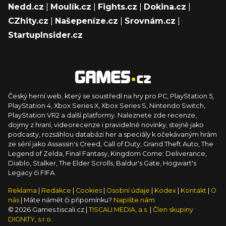
Nedd.cz
|
Moulík.cz
|
Fights.cz
|
Dokina.cz
|
CZhity.cz
|
Našepeníze.cz
|
Srovnám.cz
|
StartupInsider.cz
Český herní web, který se soustředí na hry pro PC, PlayStation 5,
PlayStation 4, Xbox Series X, Xbox Series S, Nintendo Switch,
PlayStation VR2 a další platformy. Naleznete zde recenze,
dojmy z hraní, videorecenze i pravidelné novinky, stejně jako
podcasty, rozsáhlou databázi her a speciály k očekávaným hrám
ze sérií jako Assassin's Creed, Call of Duty, Grand Theft Auto, The
Legend of Zelda, Final Fantasy, Kingdom Come: Deliverance,
Diablo, Stalker, The Elder Scrolls, Baldur's Gate, Hogwart's
Legacy či FIFA.
Reklama
|
Redakce
|
Cookies
|
Osobní údaje
|
Kodex
|
Kontakt
|
O
nás
| Máte námět či připomínku?
Napište nám
© 2026 Games.tiscali.cz |
TISCALI MEDIA, a.s.
|
Člen skupiny
DIGNITY, s.r.o.