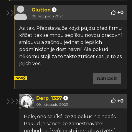
Glutton
+
0
08. listopadu 2023
Asi tak. Představa, že když půjdu před firmu
křičet, tak se mnou sepíšou novou pracovní
smlouvu a začnou jednat o lepších
podmínkách je dost naivní. Ale pokud
někomu stojí za to takto ztrácet čas, je to asi
jejich věc.
nový
nahlásit
Derp_1337
+
0
09. listopadu 2023
Hele, ono se říká, že za pokus nic nedáš.
Pokud je šance, že zaměstnavatel
přehodnotí svůj postoj nenulová (větší