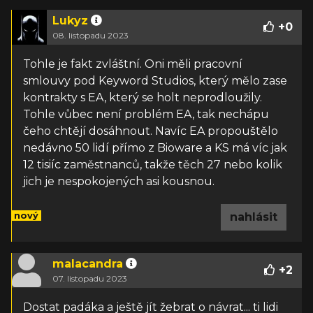
Lukyz
+
0
08. listopadu 2023
Tohle je fakt zvláštní. Oni měli pracovní
smlouvy pod Keyword Studios, který mělo zase
kontrakty s EA, který se holt neprodloužily.
Tohle vůbec není problém EA, tak nechápu
čeho chtějí dosáhnout. Navíc EA propouštělo
nedávno 50 lidí přímo z Bioware a KS má víc jak
12 tisiíc zaměstnanců, takže těch 27 nebo kolik
jich je nespokojených asi kousnou.
nový
nahlásit
malacandra
+
2
07. listopadu 2023
Dostat padáka a ještě jít žebrat o návrat... ti lidi