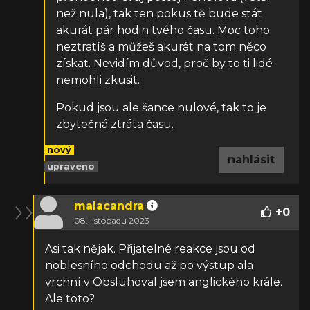
než nula), tak ten pokus tě bude stát
akurát pár hodin tvého času. Moc toho
neztratíš a můžeš akurát na tom něco
získat. Nevidím důvod, proč by to ti lidé
nemohli zkusit.
Pokud jsou ale šance nulové, tak to je
zbytečná ztráta času.
nový
nahlásit
upraveno
malacandra
+
0
08. listopadu 2023
Asi tak nějak. Přijatelné reakce jsou od
noblesního odchodu až po výstup ala
vrchní v Obsluhoval jsem anglického krále.
Ale toto?