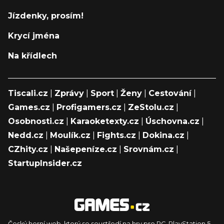
Jízdenky, prosím!
Krycí jména
Na křídlech
Tiscali.cz
|
Zprávy
|
Sport
|
Ženy
|
Cestování
|
Games.cz
|
Profigamers.cz
|
ZeStolu.cz
|
Osobnosti.cz
|
Karaoketexty.cz
|
Úschovna.cz
|
Nedd.cz
|
Moulík.cz
|
Fights.cz
|
Dokina.cz
|
CZhity.cz
|
Našepeníze.cz
|
Srovnám.cz
|
StartupInsider.cz
Český herní web, který se soustředí na hry pro PC, PlayStation 5,