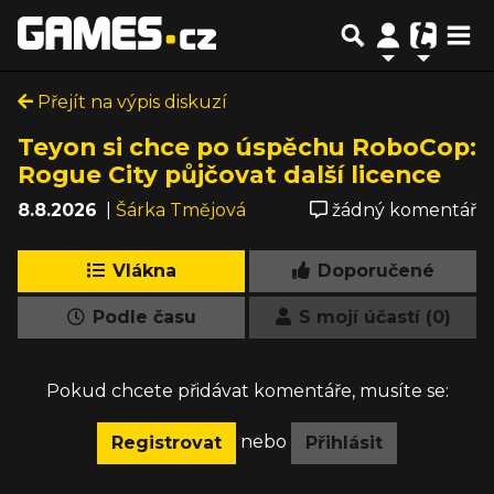
Přejít na výpis diskuzí
Teyon si chce po úspěchu RoboCop:
Rogue City půjčovat další licence
8.8.2026
|
Šárka Tmějová
žádný komentář
Vlákna
Doporučené
Podle času
S mojí účastí (0)
Pokud chcete přidávat komentáře, musíte se:
nebo
Registrovat
Přihlásit