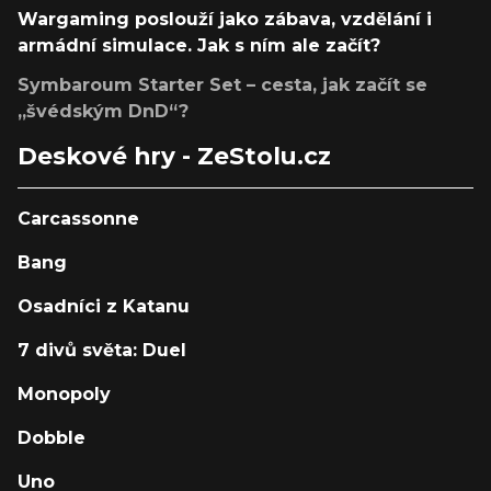
Wargaming poslouží jako zábava, vzdělání i
armádní simulace. Jak s ním ale začít?
Symbaroum Starter Set – cesta, jak začít se
„švédským DnD“?
Deskové hry - ZeStolu.cz
Carcassonne
Bang
Osadníci z Katanu
7 divů světa: Duel
Monopoly
Dobble
Uno