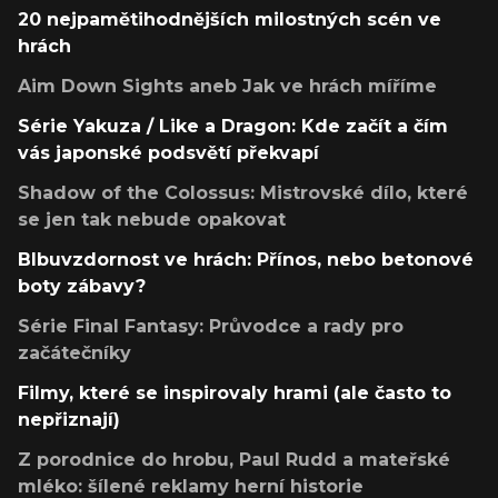
20 nejpamětihodnějších milostných scén ve
hrách
Aim Down Sights aneb Jak ve hrách míříme
Série Yakuza / Like a Dragon: Kde začít a čím
vás japonské podsvětí překvapí
Shadow of the Colossus: Mistrovské dílo, které
se jen tak nebude opakovat
Blbuvzdornost ve hrách: Přínos, nebo betonové
boty zábavy?
Série Final Fantasy: Průvodce a rady pro
začátečníky
Filmy, které se inspirovaly hrami (ale často to
nepřiznají)
Z porodnice do hrobu, Paul Rudd a mateřské
mléko: šílené reklamy herní historie