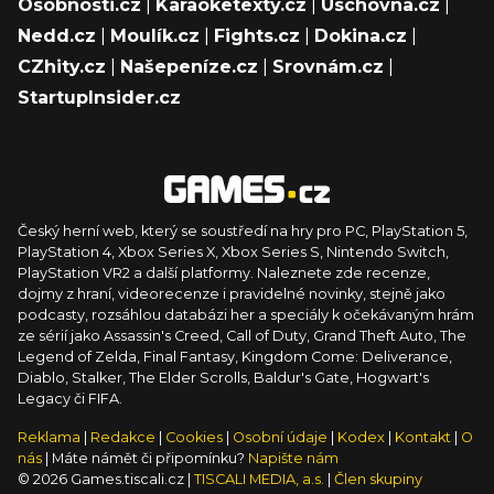
Osobnosti.cz
|
Karaoketexty.cz
|
Úschovna.cz
|
Nedd.cz
|
Moulík.cz
|
Fights.cz
|
Dokina.cz
|
CZhity.cz
|
Našepeníze.cz
|
Srovnám.cz
|
StartupInsider.cz
Český herní web, který se soustředí na hry pro PC, PlayStation 5,
PlayStation 4, Xbox Series X, Xbox Series S, Nintendo Switch,
PlayStation VR2 a další platformy. Naleznete zde recenze,
dojmy z hraní, videorecenze i pravidelné novinky, stejně jako
podcasty, rozsáhlou databázi her a speciály k očekávaným hrám
ze sérií jako Assassin's Creed, Call of Duty, Grand Theft Auto, The
Legend of Zelda, Final Fantasy, Kingdom Come: Deliverance,
Diablo, Stalker, The Elder Scrolls, Baldur's Gate, Hogwart's
Legacy či FIFA.
Reklama
|
Redakce
|
Cookies
|
Osobní údaje
|
Kodex
|
Kontakt
|
O
nás
| Máte námět či připomínku?
Napište nám
© 2026 Games.tiscali.cz |
TISCALI MEDIA, a.s.
|
Člen skupiny