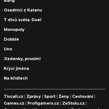
Bang
Osadníci z Katanu
7 divů světa: Duel
Monopoly
Dobble
Uno
Jízdenky, prosím!
Krycí jména
Na křídlech
Tiscali.cz
|
Zprávy
|
Sport
|
Ženy
|
Cestování
|
Games.cz
|
Profigamers.cz
|
ZeStolu.cz
|