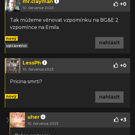
mr.clayman
+
0
10. července 2023
Tak můžeme věnovat vzpomínku na BG&E 2
vzpomínce na Emila.
nový
nahlásit
upraveno
LessPh
+
0
10. července 2023
Pricina smrti?
nový
nahlásit
uher
+
3
10. července 2023