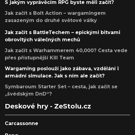
S jakým vyprávěcím RPG byste měli začít?
Jak začít s Bolt Action – wargamingem
zasazeným do druhé světové války
Jak začít s BattleTechem – epickými bitvami
obrovitých válečných mechů
Jak začít s Warhammerem 40,000? Cesta vede
přes přístupnější Kill Team
Wargaming poslouží jako zábava, vzdělání i
armádní simulace. Jak s ním ale začít?
Symbaroum Starter Set – cesta, jak začít se
„švédským DnD“?
Deskové hry - ZeStolu.cz
Carcassonne