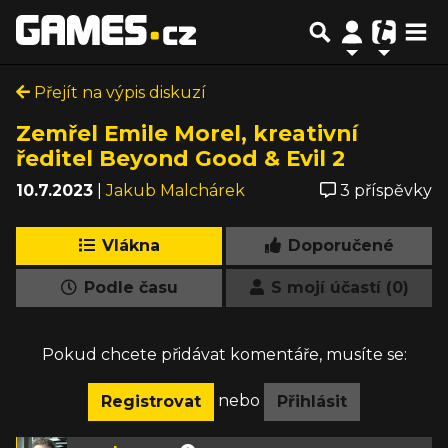
Přejít na výpis diskuzí
Zemřel Emile Morel, kreativní
ředitel Beyond Good & Evil 2
10.7.2023
|
Jakub Malchárek
3 příspěvky
Vlákna
Doporučené
Podle času
S mojí účastí (0)
Pokud chcete přidávat komentáře, musíte se:
nebo
Registrovat
Přihlásit