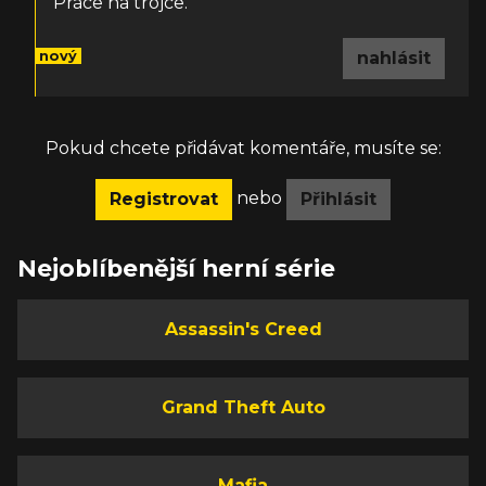
Práce na trojce.
nový
nahlásit
Pokud chcete přidávat komentáře, musíte se:
nebo
Registrovat
Přihlásit
Nejoblíbenější herní série
Assassin's Creed
Grand Theft Auto
Mafia