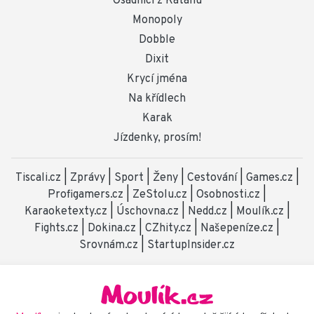
Osadníci z Katanu
Monopoly
Dobble
Dixit
Krycí jména
Na křídlech
Karak
Jízdenky, prosím!
Tiscali.cz
|
Zprávy
|
Sport
|
Ženy
|
Cestování
|
Games.cz
|
Profigamers.cz
|
ZeStolu.cz
|
Osobnosti.cz
|
Karaoketexty.cz
|
Úschovna.cz
|
Nedd.cz
|
Moulík.cz
|
Fights.cz
|
Dokina.cz
|
CZhity.cz
|
Našepeníze.cz
|
Srovnám.cz
|
StartupInsider.cz