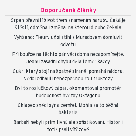
Doporučené články
Srpen převrátí život třem znamením naruby. Čeká je
štěstí, odměna i změna, na kterou dlouho čekala
Vyřízeno: Fleury už si stihl s Muradovem domluvit
odvetu
Při bouřce na těchto pár věcí doma nezapomínejte.
Jednu zásadní chybu dělá téměř každý
Cukr, který stojí na špatné straně, pomáhá nádoru.
Vědci odhalili nebezpečnou roli fruktózy
Byl to rozlučkový zápas, okomentoval promotér
budoucnost hvězdy Oktagonu
Chlapec snědl sýr a zemřel. Mohla za to běžná
bakterie
Barbaři nebyli primitivní, ale sofistikovaní. Historii
totiž psali vítězové