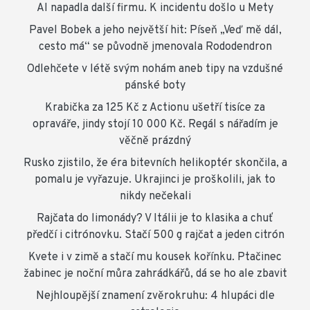
AI napadla další firmu. K incidentu došlo u Mety
Pavel Bobek a jeho největší hit: Píseň „Veď mě dál,
cesto má“ se původně jmenovala Rododendron
Odlehčete v létě svým nohám aneb tipy na vzdušné
pánské boty
Krabička za 125 Kč z Actionu ušetří tisíce za
opraváře, jindy stojí 10 000 Kč. Regál s nářadím je
věčně prázdný
Rusko zjistilo, že éra bitevních helikoptér skončila, a
pomalu je vyřazuje. Ukrajinci je proškolili, jak to
nikdy nečekali
Rajčata do limonády? V Itálii je to klasika a chuť
předčí i citrónovku. Stačí 500 g rajčat a jeden citrón
Kvete i v zimě a stačí mu kousek kořínku. Ptačinec
žabinec je noční můra zahrádkářů, dá se ho ale zbavit
Nejhloupější znamení zvěrokruhu: 4 hlupáci dle