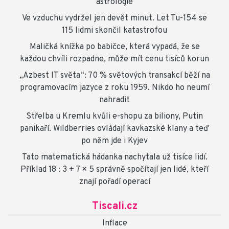
astrologie
Ve vzduchu vydržel jen devět minut. Let Tu-154 se
115 lidmi skončil katastrofou
Maličká knížka po babičce, která vypadá, že se
každou chvíli rozpadne, může mít cenu tisíců korun
„Azbest IT světa“: 70 % světových transakcí běží na
programovacím jazyce z roku 1959. Nikdo ho neumí
nahradit
Střelba u Kremlu kvůli e-shopu za biliony, Putin
panikaří. Wildberries ovládají kavkazské klany a teď
po něm jde i Kyjev
Tato matematická hádanka nachytala už tisíce lidí.
Příklad 18 : 3 + 7 × 5 správně spočítají jen lidé, kteří
znají pořadí operací
Tiscali.cz
Inflace