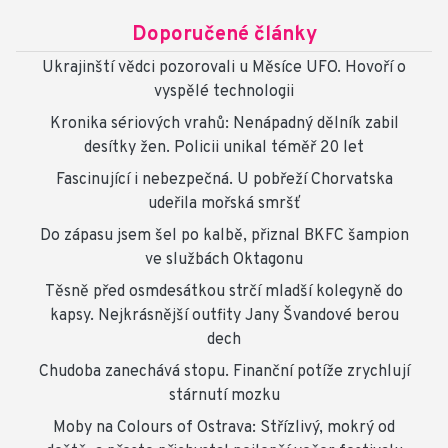
Doporučené články
Ukrajinští vědci pozorovali u Měsíce UFO. Hovoří o
vyspělé technologii
Kronika sériových vrahů: Nenápadný dělník zabil
desítky žen. Policii unikal téměř 20 let
Fascinující i nebezpečná. U pobřeží Chorvatska
udeřila mořská smršť
Do zápasu jsem šel po kalbě, přiznal BKFC šampion
ve službách Oktagonu
Těsně před osmdesátkou strčí mladší kolegyně do
kapsy. Nejkrásnější outfity Jany Švandové berou
dech
Chudoba zanechává stopu. Finanční potíže zrychlují
stárnutí mozku
Moby na Colours of Ostrava: Střízlivý, mokrý od