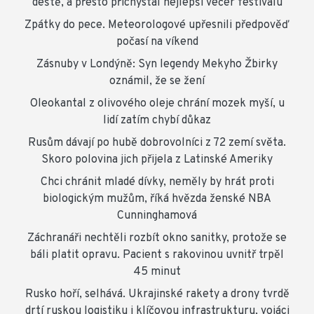
deště, a přesto přichystal nejlepší večer festivalu
Zpátky do pece. Meteorologové upřesnili předpověď
počasí na víkend
Zásnuby v Londýně: Syn legendy Mekyho Žbirky
oznámil, že se žení
Oleokantal z olivového oleje chrání mozek myší, u
lidí zatím chybí důkaz
Rusům dávají po hubě dobrovolníci z 72 zemí světa.
Skoro polovina jich přijela z Latinské Ameriky
Chci chránit mladé dívky, neměly by hrát proti
biologickým mužům, říká hvězda ženské NBA
Cunninghamová
Záchranáři nechtěli rozbít okno sanitky, protože se
báli platit opravu. Pacient s rakovinou uvnitř trpěl
45 minut
Rusko hoří, selhává. Ukrajinské rakety a drony tvrdě
drtí ruskou logistiku i klíčovou infrastrukturu, vojáci