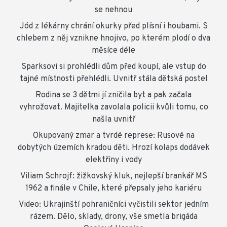
se nehnou
Jód z lékárny chrání okurky před plísní i houbami. S
chlebem z něj vznikne hnojivo, po kterém plodí o dva
měsíce déle
Sparksovi si prohlédli dům před koupí, ale vstup do
tajné místnosti přehlédli. Uvnitř stála dětská postel
Rodina se 3 dětmi jí zničila byt a pak začala
vyhrožovat. Majitelka zavolala policii kvůli tomu, co
našla uvnitř
Okupovaný zmar a tvrdé represe: Rusové na
dobytých územích kradou děti. Hrozí kolaps dodávek
elektřiny i vody
Viliam Schrojf: žižkovský kluk, nejlepší brankář MS
1962 a finále v Chile, které přepsaly jeho kariéru
Video: Ukrajinští pohraničníci vyčistili sektor jedním
rázem. Dělo, sklady, drony, vše smetla brigáda