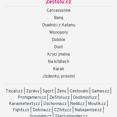
Zestolu.cz
Carcassonne
Bang
Osadníci z Katanu
Monopoly
Dobble
Dixit
Krycí jména
Na křídlech
Karak
Jízdenky, prosím!
Tiscali.cz
|
Zprávy
|
Sport
|
Ženy
|
Cestování
|
Games.cz
|
Profigamers.cz
|
ZeStolu.cz
|
Osobnosti.cz
|
Karaoketexty.cz
|
Úschovna.cz
|
Nedd.cz
|
Moulík.cz
|
Fights.cz
|
Dokina.cz
|
CZhity.cz
|
Našepeníze.cz
|
Srovnám.cz
|
StartupInsider.cz