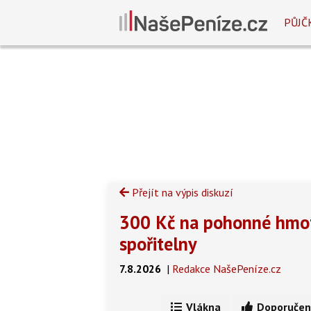
PŮJČ
Přejít na výpis diskuzí
300 Kč na pohonné hmoty
spořitelny
7.8.2026
|
Redakce NašePeníze.cz
Vlákna
Doporučen