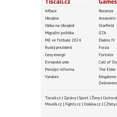
Tiscali.cz
Games
Inflace
Recenze
Ukrajina
Assassin's
Válka na Ukrajině
Starfield
Migrační politika
GTA
ME ve fotbale 2024
Diablo IV
Ruský prezident
Forza
Ceny energií
Fortnite
Evropská unie
Call of D
Penzijní reforma
The Elder 
Vynález
Kingdome
Deliveren
Tiscali.cz
|
Zprávy
|
Sport
|
Ženy
|
Cestová
Moulík.cz
|
Fights.cz
|
Dokina.cz
|
CZhity.