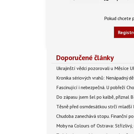
Pokud chcete p
Registr
Doporučené články
Ukrajinští vědci pozorovali u Měsíce U
Kronika sériových vrahů: Nenápadný děln
Fascinující i nebezpečná. U pobřeží Ch
Do zápasu jsem šel po kalbě, přiznal
Těsně před osmdesátkou strčí mladší k
Chudoba zanechává stopu. Finanční pot
Moby na Colours of Ostrava: Střízlivý, 