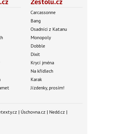
.cz
Zestolu.cz
Carcassonne
Bang
Osadníci z Katanu
ch
Monopoly
Dobble
Dixit
ý
Krycí jména
Na křídlech
a
Karak
amet
Jízdenky, prosím!
texty.cz
|
Úschovna.cz
|
Nedd.cz
|