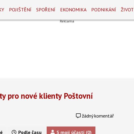
KY
POJIŠTĚNÍ
SPOŘENÍ
EKONOMIKA
PODNIKÁNÍ
ŽIVOT
 pro nové klienty Poštovní
žádný komentář
é
Podle času
S mojí účastí (0)