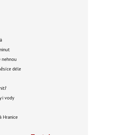
á
 minut
se nehnou
měsíce déle
nitř
 i vody
á Hranice