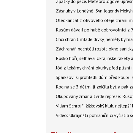
Zpátky do pece. Meteorologové upřesn
Zásnuby v Londýně: Syn legendy Mekyho
Oleokantal z olivového oleje chrání m
Rusům dávají po hubě dobrovolníci z 72
Chci chránit mladé dívky, neměly by h
Záchranáři nechtěli rozbít okno sanitky
Rusko hoří, selhává. Ukrajinské rakety a
Jód z lékárny chrání okurky před plísní
Sparksovi si prohlédli dům před koupí, 
Rodina se 3 dětmi jí zničila byt a pak 
Okupovaný zmar a tvrdé represe: Rusov
Viliam Schrojf: žižkovský kluk, nejlepší
Video: Ukrajinští pohraničníci vyčistil