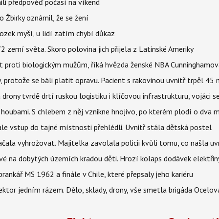
ili předpověď počasí na víkend
 Žbirky oznámil, že se žení
ozek myší, u lidí zatím chybí důkaz
 zemí světa. Skoro polovina jich přijela z Latinské Ameriky
rát proti biologickým mužům, říká hvězda ženské NBA Cunninghamov
, protože se báli platit opravu. Pacient s rakovinou uvnitř trpěl 45
 drony tvrdě drtí ruskou logistiku i klíčovou infrastrukturu, vojáci 
 i houbami. S chlebem z něj vznikne hnojivo, po kterém plodí o dva 
ale vstup do tajné místnosti přehlédli. Uvnitř stála dětská postel
začala vyhrožovat. Majitelka zavolala policii kvůli tomu, co našla uv
é na dobytých územích kradou děti. Hrozí kolaps dodávek elektřiny
 brankář MS 1962 a finále v Chile, které přepsaly jeho kariéru
i sektor jedním rázem. Dělo, sklady, drony, vše smetla brigáda Ocelov