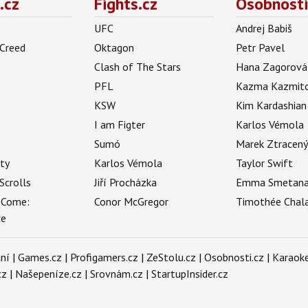
.cz
Fights.cz
Osobnosti
UFC
Andrej Babiš
 Creed
Oktagon
Petr Pavel
Clash of The Stars
Hana Zagorová
PFL
Kazma Kazmit
KSW
Kim Kardashian
I am Figter
Karlos Vémola
Sumó
Marek Ztracen
uty
Karlos Vémola
Taylor Swift
Scrolls
Jiří Procházka
Emma Smetan
 Come:
Conor McGregor
Timothée Chal
ce
ní
|
Games.cz
|
Profigamers.cz
|
ZeStolu.cz
|
Osobnosti.cz
|
Karaoke
cz
|
Našepeníze.cz
|
Srovnám.cz
|
StartupInsider.cz