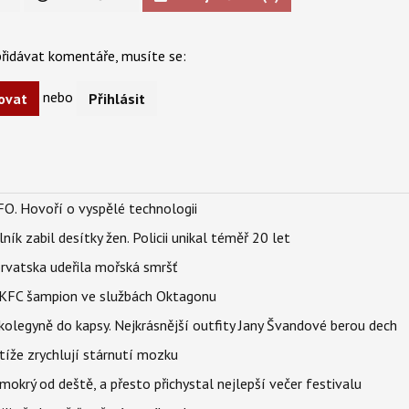
řidávat komentáře, musíte se:
nebo
ovat
Přihlásit
FO. Hovoří o vyspělé technologii
ík zabil desítky žen. Policii unikal téměř 20 let
orvatska udeřila mořská smršť
 BKFC šampion ve službách Oktagonu
olegyně do kapsy. Nejkrásnější outfity Jany Švandové berou dech
íže zrychlují stárnutí mozku
mokrý od deště, a přesto přichystal nejlepší večer festivalu