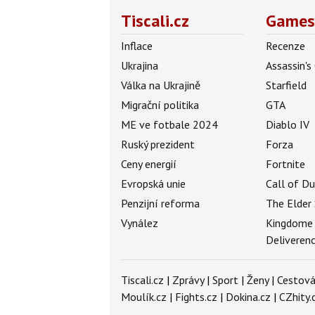
Tiscali.cz
Games
Inflace
Recenze
Ukrajina
Assassin's
Válka na Ukrajině
Starfield
Migrační politika
GTA
ME ve fotbale 2024
Diablo IV
Ruský prezident
Forza
Ceny energií
Fortnite
Evropská unie
Call of D
Penzijní reforma
The Elder 
Vynález
Kingdome
Deliveren
Tiscali.cz
|
Zprávy
|
Sport
|
Ženy
|
Cestová
Moulík.cz
|
Fights.cz
|
Dokina.cz
|
CZhity.