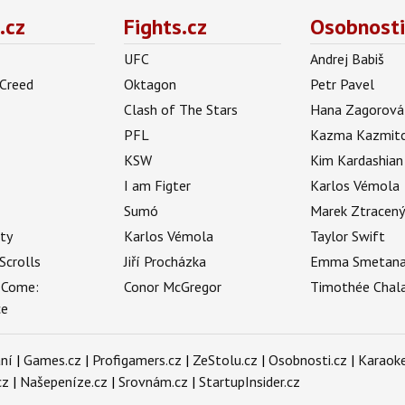
.cz
Fights.cz
Osobnosti
UFC
Andrej Babiš
 Creed
Oktagon
Petr Pavel
Clash of The Stars
Hana Zagorová
PFL
Kazma Kazmit
KSW
Kim Kardashian
I am Figter
Karlos Vémola
Sumó
Marek Ztracen
uty
Karlos Vémola
Taylor Swift
Scrolls
Jiří Procházka
Emma Smetan
 Come:
Conor McGregor
Timothée Chal
ce
ní
|
Games.cz
|
Profigamers.cz
|
ZeStolu.cz
|
Osobnosti.cz
|
Karaoke
cz
|
Našepeníze.cz
|
Srovnám.cz
|
StartupInsider.cz