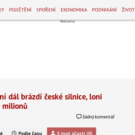
KY
POJIŠTĚNÍ
SPOŘENÍ
EKONOMIKA
PODNIKÁNÍ
ŽIVOT
 dál brázdí české silnice, loni
 milionů
žádný komentář
é
Podle času
S mojí účastí (0)