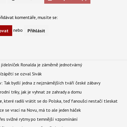
řidávat komentáře, musíte se:
nebo
ovat
Přihlásit
 jídelníček Ronalda je záměrně jednotvárný
Vzápětí se ozval Sivák
 Tak bydlí jedna z nejznámějších tváří české zábavy
rodní triky, jak je vyhnat ze zahrady a domu
 které radili vrátit se do Polska, teď fanoušci nestačí tleskat
ace se vrací na Novu, má to ale jeden háček
 přes svižné rytmy po temnější vzpomínání