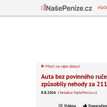
PŮJČ
Přejít na výpis diskuzí
Auta bez povinného ručení
způsobily nehody za 211
8.8.2026
|
Redakce NašePeníze.cz
Vlákna
Doporučen