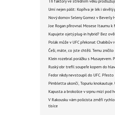
Tři faktory ve středním věku prodlužuj
Umí nejen pálit: Kopřiva je lék i skvěl
Nový domov Seleny Gomez v Beverly Hill
Joe Rogan přirovnal Mosese Itaumu k 
Kupujete ojetý plug-in hybrid? Bez ově
Polák může v UFC překonat Chabibův r
Češi, máte, co jste chtěli. Temu zničil
Klein rozebral porážku s Musayevem. 
Ruský obr trefil soupeře kopem do hla
Fedor nikdy nevstoupil do UFC. Přesto
Pimbletta ukončí, Topuriu knokautuj
Kapusta a brokolice v srpnu mizí pod 
V Rakousku vám policista změří rychl
tisíce