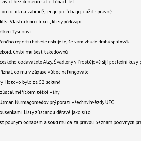
í život bez demence až o třináct let
ý pomocník na zahradě, jen je potřeba ji použít správně
s: Vlastní kino i luxus, který překvapí
Mikeu Tysonovi
řeného reportu baterie riskujete, že vám zbude drahý spalovák
ekord. Chybí mu šest takedownů
o českého dodavatele Alzy. Švadleny v Prostějově šijí poslední kusy,
Přiznal, co mu v zápase vůbec nefungovalo
vy. Hotovo bylo za 52 sekund
 zůstal měřítkem těžké váhy
e. Usman Nurmagomedov prý porazí všechny hvězdy UFC
housenkami. Listy zůstanou děravé jako síto
ost pouhým odhadem a soud mu dá za pravdu. Seznam podivných pra