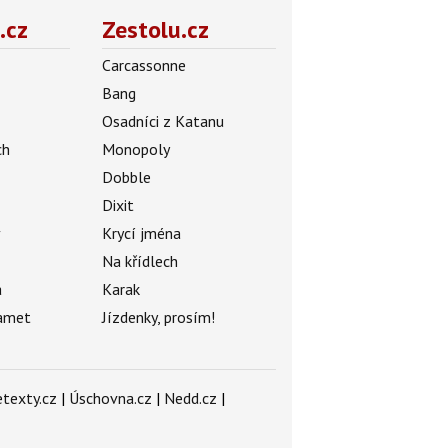
.cz
Zestolu.cz
Carcassonne
Bang
Osadníci z Katanu
ch
Monopoly
Dobble
Dixit
ý
Krycí jména
Na křídlech
a
Karak
amet
Jízdenky, prosím!
texty.cz
|
Úschovna.cz
|
Nedd.cz
|