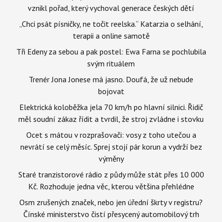
vznikl pořad, který vychoval generace českých dětí
„Chci psát písničky, ne točit reelska.“ Katarzia o selhání,
terapii a online samotě
Tři Edeny za sebou a pak postel: Ewa Farna se pochlubila
svým rituálem
Trenér Jona Jonese má jasno. Doufá, že už nebude
bojovat
Elektrická koloběžka jela 70 km/h po hlavní silnici. Řidič
měl soudní zákaz řídit a tvrdil, že stroj zvládne i stovku
Ocet s mátou v rozprašovači: vosy z toho utečou a
nevrátí se celý měsíc. Sprej stojí pár korun a vydrží bez
výměny
Staré tranzistorové rádio z půdy může stát přes 10 000
Kč. Rozhoduje jedna věc, kterou většina přehlédne
Osm zrušených značek, nebo jen úřední škrty v registru?
Čínské ministerstvo čistí přesycený automobilový trh