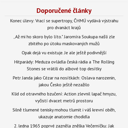
Doporučené články
Konec úlevy: Vrací se supertropy, ČHMÚ vydává výstrahu
pro dvanáct krajů
„Až mi ho skoro bylo líto." Jaromíra Soukupa našli zle
zbitého po útoku maskovaných mužů
Opak dejá vu existuje. Je ale ještě podivnější
Hitparády: Meduza ovládla česká rádia a The Rolling
Stones se vrátili do albové top desítky
Petr Janda jako Cézar na nosítkách: Oslava narozenin,
jakou Česko ještě nezažilo
Klid od otravného bzučení: Action zlevnil lapač hmyzu,
vyčistí dvacet metrů prostoru
Silně tlumené tenisky mohou tlumit i váš krevní oběh,
ukazuje anatomie chodidla
2. ledna 1965 poprvé zazněla znělka Večerníčku: Jak