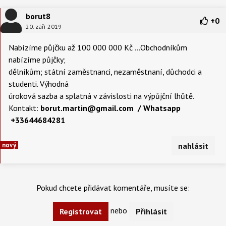
borut8
+
0
20. září 2019
Nabízíme půjčku až 100 000 000 Kč ...Obchodníkům
nabízíme půjčky;
dělníkům; státní zaměstnanci, nezaměstnaní, důchodci a
studenti. Výhodná
úroková sazba a splatná v závislosti na výpůjční lhůtě.
Kontakt:
borut.martin@gmail.com / Whatsapp
+33644684281
nový
nahlásit
Pokud chcete přidávat komentáře, musíte se:
nebo
Registrovat
Přihlásit