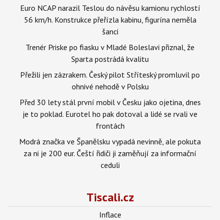
Euro NCAP narazil Teslou do návěsu kamionu rychlostí
56 km/h. Konstrukce přeřízla kabinu, figurína neměla
šanci
Trenér Priske po fiasku v Mladé Boleslavi přiznal, že
Sparta postrádá kvalitu
Přežili jen zázrakem. Český pilot Stříteský promluvil po
ohnivé nehodě v Polsku
Před 30 lety stál první mobil v Česku jako ojetina, dnes
je to poklad. Eurotel ho pak dotoval a lidé se rvali ve
frontách
Modrá značka ve Španělsku vypadá nevinně, ale pokuta
za ni je 200 eur. Čeští řidiči ji zaměňují za informační
ceduli
Tiscali.cz
Inflace