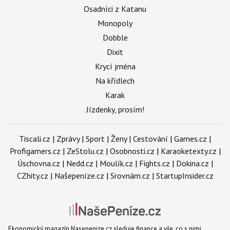
Osadníci z Katanu
Monopoly
Dobble
Dixit
Krycí jména
Na křídlech
Karak
Jízdenky, prosím!
Tiscali.cz
|
Zprávy
|
Sport
|
Ženy
|
Cestování
|
Games.cz
|
Profigamers.cz
|
ZeStolu.cz
|
Osobnosti.cz
|
Karaoketexty.cz
|
Úschovna.cz
|
Nedd.cz
|
Moulík.cz
|
Fights.cz
|
Dokina.cz
|
CZhity.cz
|
Našepeníze.cz
|
Srovnám.cz
|
StartupInsider.cz
Ekonomický magazín Nasepenize.cz sleduje finance a vše, co s nimi