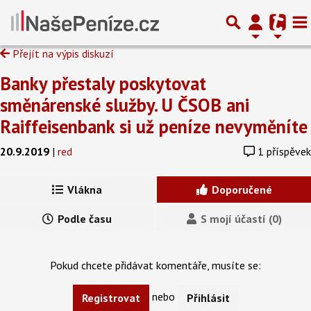
Přejít na výpis diskuzí
Banky přestaly poskytovat
směnárenské služby. U ČSOB ani
Raiffeisenbank si už peníze nevyměníte
20.9.2019
|
red
1 příspěvek
Vlákna
Doporučené
Podle času
S mojí účastí (0)
Pokud chcete přidávat komentáře, musíte se:
nebo
Registrovat
Přihlásit