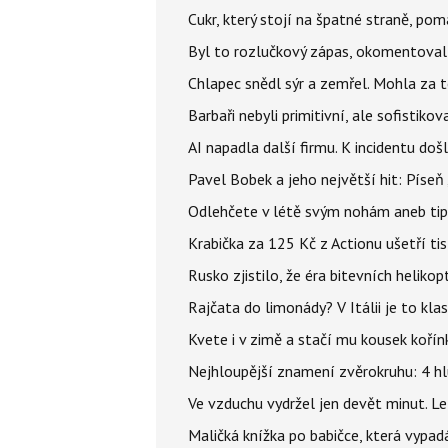
Cukr, který stojí na špatné straně, pom
Byl to rozlučkový zápas, okomentova
Chlapec snědl sýr a zemřel. Mohla za t
Barbaři nebyli primitivní, ale sofistikov
AI napadla další firmu. K incidentu doš
Pavel Bobek a jeho největší hit: Pís
Odlehčete v létě svým nohám aneb tip
Krabička za 125 Kč z Actionu ušetří tis
Rusko zjistilo, že éra bitevních helikopt
Rajčata do limonády? V Itálii je to klas
Kvete i v zimě a stačí mu kousek kořín
Nejhloupější znamení zvěrokruhu: 4 hl
Ve vzduchu vydržel jen devět minut. L
Maličká knížka po babičce, která vypad