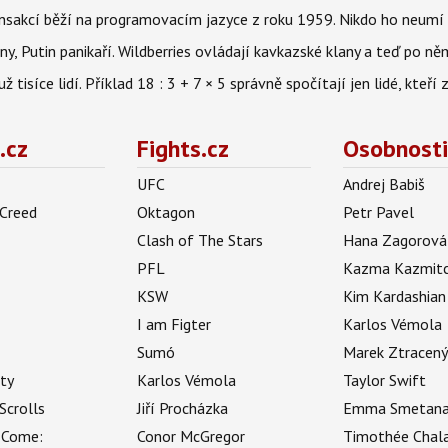
nsakcí běží na programovacím jazyce z roku 1959. Nikdo ho neumí 
ny, Putin panikaří. Wildberries ovládají kavkazské klany a teď po něm
isíce lidí. Příklad 18 : 3 + 7 × 5 správně spočítají jen lidé, kteří 
.cz
Fights.cz
Osobnosti
UFC
Andrej Babiš
 Creed
Oktagon
Petr Pavel
Clash of The Stars
Hana Zagorová
PFL
Kazma Kazmit
KSW
Kim Kardashian
I am Figter
Karlos Vémola
Sumó
Marek Ztracen
uty
Karlos Vémola
Taylor Swift
Scrolls
Jiří Procházka
Emma Smetan
 Come:
Conor McGregor
Timothée Chal