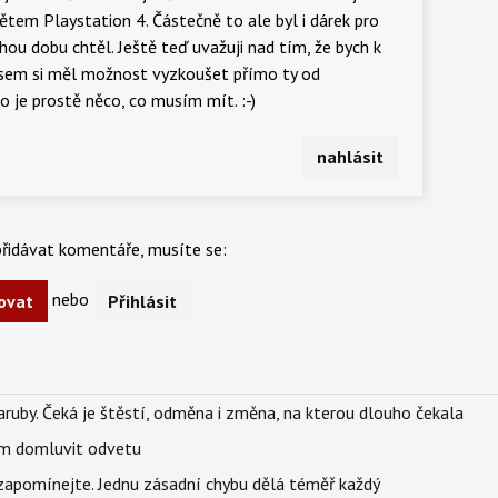
dětem Playstation 4. Částečně to ale byl i dárek pro
ou dobu chtěl. Ještě teď uvažuji nad tím, že bych k
 jsem si měl možnost vyzkoušet přímo ty od
o je prostě něco, co musím mít. :-)
nahlásit
řidávat komentáře, musíte se:
nebo
ovat
Přihlásit
ruby. Čeká je štěstí, odměna i změna, na kterou dlouho čekala
vem domluvit odvetu
zapomínejte. Jednu zásadní chybu dělá téměř každý