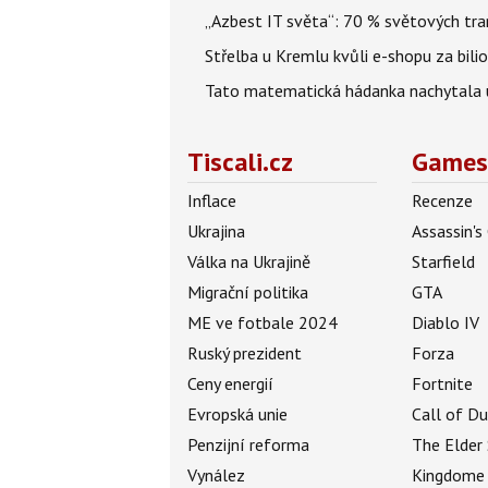
„Azbest IT světa“: 70 % světových tra
Střelba u Kremlu kvůli e-shopu za bilio
Tato matematická hádanka nachytala už t
Tiscali.cz
Games
Inflace
Recenze
Ukrajina
Assassin's
Válka na Ukrajině
Starfield
Migrační politika
GTA
ME ve fotbale 2024
Diablo IV
Ruský prezident
Forza
Ceny energií
Fortnite
Evropská unie
Call of D
Penzijní reforma
The Elder 
Vynález
Kingdome