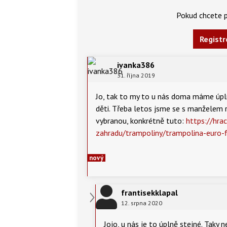
Pokud chcete p
Registr
ivanka386
31. října 2019
Jo, tak to my to u nás doma máme úpln
děti. Třeba letos jsme se s manželem 
vybranou, konkrétně tuto:
https://hra
zahradu/trampoliny/trampolina-euro-f
nový
frantisekklapal
12. srpna 2020
Jojo, u nás je to úplně stejné. Taky