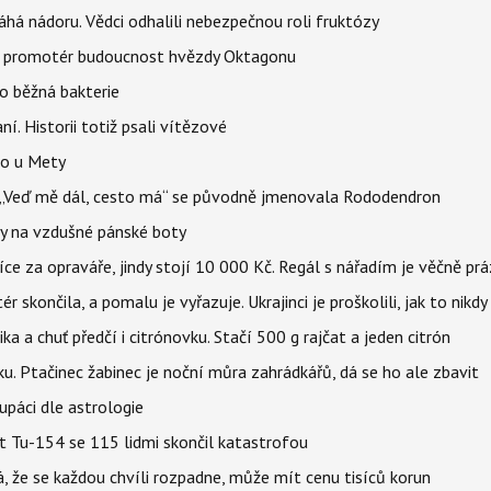
áhá nádoru. Vědci odhalili nebezpečnou roli fruktózy
l promotér budoucnost hvězdy Oktagonu
o běžná bakterie
aní. Historii totiž psali vítězové
lo u Mety
eň „Veď mě dál, cesto má“ se původně jmenovala Rododendron
y na vzdušné pánské boty
íce za opraváře, jindy stojí 10 000 Kč. Regál s nářadím je věčně pr
ér skončila, a pomalu je vyřazuje. Ukrajinci je proškolili, jak to nikdy
ika a chuť předčí i citrónovku. Stačí 500 g rajčat a jeden citrón
ku. Ptačinec žabinec je noční můra zahrádkářů, dá se ho ale zbavit
upáci dle astrologie
et Tu-154 se 115 lidmi skončil katastrofou
á, že se každou chvíli rozpadne, může mít cenu tisíců korun