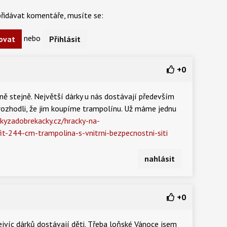
řidávat komentáře, musíte se:
nebo
ovat
Přihlásit
+
0
ě stejně. Největší dárky u nás dostávají především
rozhodli, že jim koupíme trampolínu. Už máme jednu
ckyzadobrekacky.cz/hracky-na-
it-244-cm-trampolina-s-vnitrni-bezpecnostni-siti
nahlásit
+
0
 nejvíc dárků dostávají děti. Třeba loňské Vánoce jsem