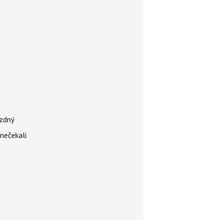
ázdný
 nečekali