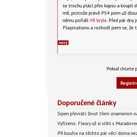
se trochu plácl přes kapsu a koupil 
mě, protože právě PS4 jsem už dlouh
němu pořídil
VR brýle
. Před pár dny
Playstationu a rozhodl jsem se, že t
nový
Pokud chcete p
Registr
Doporučené články
Srpen převrátí život třem znamením na
Vyřízeno: Fleury už si stihl s Murado
Při bouřce na těchto pár věcí doma ne