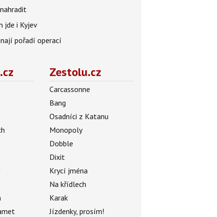
nahradit
 jde i Kyjev
znají pořadí operací
.cz
Zestolu.cz
Carcassonne
Bang
Osadníci z Katanu
ch
Monopoly
Dobble
Dixit
ý
Krycí jména
Na křídlech
a
Karak
amet
Jízdenky, prosím!