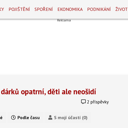
KY
POJIŠTĚNÍ
SPOŘENÍ
EKONOMIKA
PODNIKÁNÍ
ŽIVOT
dárků opatrní, děti ale neošidí
2 příspěvky
é
Podle času
S mojí účastí (0)