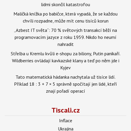
lidmi skončil katastrofou
Maličká knížka po babičce, která vypadá, že se každou
chvíli rozpadne, může mít cenu tisíců korun
„Azbest IT světa“: 70 % světových transakcí běží na
programovacím jazyce z roku 1959. Nikdo ho neumí
nahradit
Střelba u Kremlu kvůli e-shopu za biliony, Putin panikaří.
Wildberries ovládají kavkazské klany a teď po něm jde i
Kyjev
Tato matematická hádanka nachytala už tisíce lidí.
Příklad 18 : 3 + 7 × 5 správně spočítají jen lidé, kteří
znají pořadí operací
Tiscali.cz
Inflace
Ukrajina