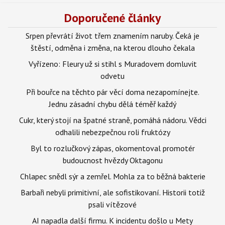
Doporučené články
Srpen převrátí život třem znamením naruby. Čeká je
štěstí, odměna i změna, na kterou dlouho čekala
Vyřízeno: Fleury už si stihl s Muradovem domluvit
odvetu
Při bouřce na těchto pár věcí doma nezapomínejte.
Jednu zásadní chybu dělá téměř každý
Cukr, který stojí na špatné straně, pomáhá nádoru. Vědci
odhalili nebezpečnou roli fruktózy
Byl to rozlučkový zápas, okomentoval promotér
budoucnost hvězdy Oktagonu
Chlapec snědl sýr a zemřel. Mohla za to běžná bakterie
Barbaři nebyli primitivní, ale sofistikovaní. Historii totiž
psali vítězové
AI napadla další firmu. K incidentu došlo u Mety