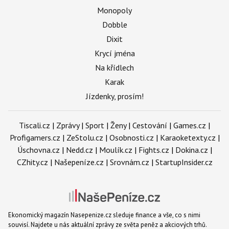
Monopoly
Dobble
Dixit
Krycí jména
Na křídlech
Karak
Jízdenky, prosím!
Tiscali.cz
|
Zprávy
|
Sport
|
Ženy
|
Cestování
|
Games.cz
|
Profigamers.cz
|
ZeStolu.cz
|
Osobnosti.cz
|
Karaoketexty.cz
|
Úschovna.cz
|
Nedd.cz
|
Moulík.cz
|
Fights.cz
|
Dokina.cz
|
CZhity.cz
|
Našepeníze.cz
|
Srovnám.cz
|
StartupInsider.cz
Ekonomický magazín Nasepenize.cz sleduje finance a vše, co s nimi
souvisí. Najdete u nás aktuální zprávy ze světa peněz a akciových trhů.