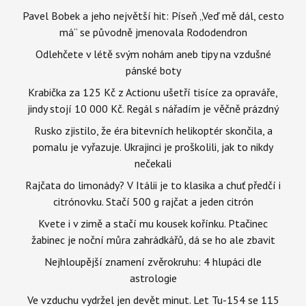
Pavel Bobek a jeho největší hit: Píseň „Veď mě dál, cesto
má“ se původně jmenovala Rododendron
Odlehčete v létě svým nohám aneb tipy na vzdušné
pánské boty
Krabička za 125 Kč z Actionu ušetří tisíce za opraváře,
jindy stojí 10 000 Kč. Regál s nářadím je věčně prázdný
Rusko zjistilo, že éra bitevních helikoptér skončila, a
pomalu je vyřazuje. Ukrajinci je proškolili, jak to nikdy
nečekali
Rajčata do limonády? V Itálii je to klasika a chuť předčí i
citrónovku. Stačí 500 g rajčat a jeden citrón
Kvete i v zimě a stačí mu kousek kořínku. Ptačinec
žabinec je noční můra zahrádkářů, dá se ho ale zbavit
Nejhloupější znamení zvěrokruhu: 4 hlupáci dle
astrologie
Ve vzduchu vydržel jen devět minut. Let Tu-154 se 115