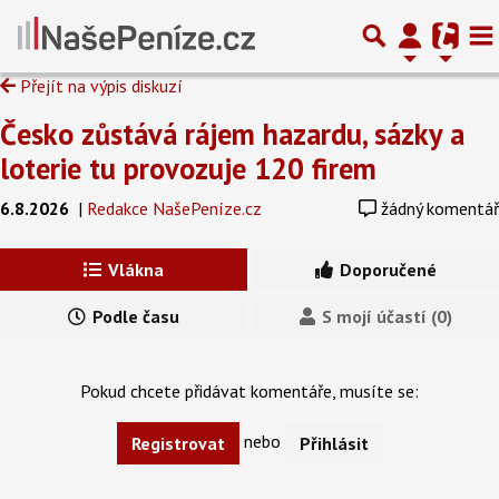
Přejít na výpis diskuzí
Česko zůstává rájem hazardu, sázky a
loterie tu provozuje 120 firem
6.8.2026
|
Redakce NašePeníze.cz
žádný komentář
Vlákna
Doporučené
Podle času
S mojí účastí (0)
Pokud chcete přidávat komentáře, musíte se:
nebo
Registrovat
Přihlásit