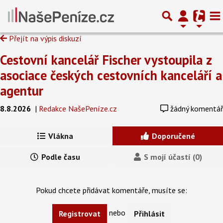
Přejít na výpis diskuzí
Cestovní kancelář Fischer vystoupila z
asociace českých cestovních kanceláří a
agentur
8.8.2026
|
Redakce NašePeníze.cz
žádný komentář
Vlákna
Doporučené
Podle času
S mojí účastí (0)
Pokud chcete přidávat komentáře, musíte se:
nebo
Registrovat
Přihlásit