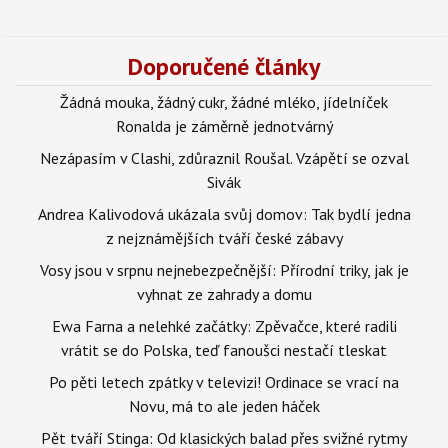
Doporučené články
Žádná mouka, žádný cukr, žádné mléko, jídelníček
Ronalda je záměrně jednotvárný
Nezápasím v Clashi, zdůraznil Roušal. Vzápětí se ozval
Sivák
Andrea Kalivodová ukázala svůj domov: Tak bydlí jedna
z nejznámějších tváří české zábavy
Vosy jsou v srpnu nejnebezpečnější: Přírodní triky, jak je
vyhnat ze zahrady a domu
Ewa Farna a nelehké začátky: Zpěvačce, které radili
vrátit se do Polska, teď fanoušci nestačí tleskat
Po pěti letech zpátky v televizi! Ordinace se vrací na
Novu, má to ale jeden háček
Pět tváří Stinga: Od klasických balad přes svižné rytmy