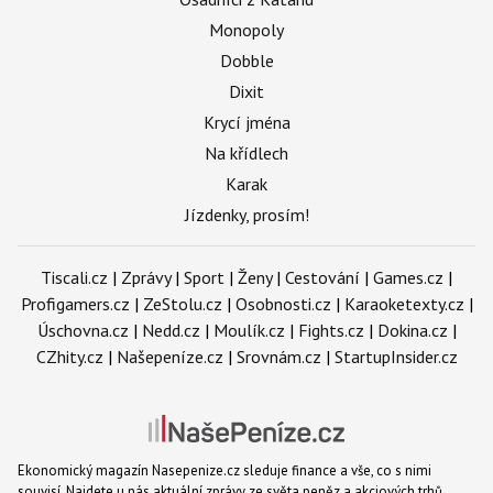
Monopoly
Dobble
Dixit
Krycí jména
Na křídlech
Karak
Jízdenky, prosím!
Tiscali.cz
|
Zprávy
|
Sport
|
Ženy
|
Cestování
|
Games.cz
|
Profigamers.cz
|
ZeStolu.cz
|
Osobnosti.cz
|
Karaoketexty.cz
|
Úschovna.cz
|
Nedd.cz
|
Moulík.cz
|
Fights.cz
|
Dokina.cz
|
CZhity.cz
|
Našepeníze.cz
|
Srovnám.cz
|
StartupInsider.cz
Ekonomický magazín Nasepenize.cz sleduje finance a vše, co s nimi
souvisí. Najdete u nás aktuální zprávy ze světa peněz a akciových trhů.