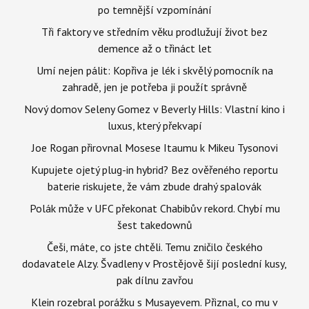
po temnější vzpomínání
Tři faktory ve středním věku prodlužují život bez
demence až o třináct let
Umí nejen pálit: Kopřiva je lék i skvělý pomocník na
zahradě, jen je potřeba ji použít správně
Nový domov Seleny Gomez v Beverly Hills: Vlastní kino i
luxus, který překvapí
Joe Rogan přirovnal Mosese Itaumu k Mikeu Tysonovi
Kupujete ojetý plug-in hybrid? Bez ověřeného reportu
baterie riskujete, že vám zbude drahý spalovák
Polák může v UFC překonat Chabibův rekord. Chybí mu
šest takedownů
Češi, máte, co jste chtěli. Temu zničilo českého
dodavatele Alzy. Švadleny v Prostějově šijí poslední kusy,
pak dílnu zavřou
Klein rozebral porážku s Musayevem. Přiznal, co mu v