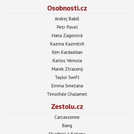
Osobnosti.cz
Andrej Babiš
Petr Pavel
Hana Zagorová
Kazma Kazmitch
Kim Kardashian
Karlos Vémola
Marek Ztracený
Taylor Swift
Emma Smetana
Timothée Chalamet
Zestolu.cz
Carcassonne
Bang
Osadníci z Katanu