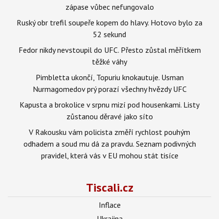
zápase vůbec nefungovalo
Ruský obr trefil soupeře kopem do hlavy. Hotovo bylo za
52 sekund
Fedor nikdy nevstoupil do UFC. Přesto zůstal měřítkem
těžké váhy
Pimbletta ukončí, Topuriu knokautuje. Usman
Nurmagomedov prý porazí všechny hvězdy UFC
Kapusta a brokolice v srpnu mizí pod housenkami. Listy
zůstanou děravé jako síto
V Rakousku vám policista změří rychlost pouhým
odhadem a soud mu dá za pravdu. Seznam podivných
pravidel, která vás v EU mohou stát tisíce
Tiscali.cz
Inflace
Ukrajina